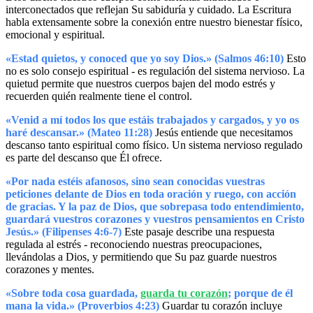
interconectados que reflejan Su sabiduría y cuidado. La Escritura
habla extensamente sobre la conexión entre nuestro bienestar físico,
emocional y espiritual.
«Estad quietos, y conoced que yo soy Dios.» (Salmos 46:10)
Esto
no es solo consejo espiritual - es regulación del sistema nervioso. La
quietud permite que nuestros cuerpos bajen del modo estrés y
recuerden quién realmente tiene el control.
«Venid a mí todos los que estáis trabajados y cargados, y yo os
haré descansar.» (Mateo 11:28)
Jesús entiende que necesitamos
descanso tanto espiritual como físico. Un sistema nervioso regulado
es parte del descanso que Él ofrece.
«Por nada estéis afanosos, sino sean conocidas vuestras
peticiones delante de Dios en toda oración y ruego, con acción
de gracias. Y la paz de Dios, que sobrepasa todo entendimiento,
guardará vuestros corazones y vuestros pensamientos en Cristo
Jesús.» (Filipenses 4:6-7)
Este pasaje describe una respuesta
regulada al estrés - reconociendo nuestras preocupaciones,
llevándolas a Dios, y permitiendo que Su paz guarde nuestros
corazones y mentes.
«Sobre toda cosa guardada,
guarda tu corazón
; porque de él
mana la vida.» (Proverbios 4:23)
Guardar tu corazón incluye