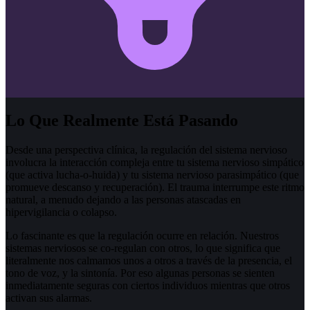
Lo Que Realmente Está Pasando
Desde una perspectiva clínica, la regulación del sistema nervioso
involucra la interacción compleja entre tu sistema nervioso simpático
(que activa lucha-o-huida) y tu sistema nervioso parasimpático (que
promueve descanso y recuperación). El trauma interrumpe este ritmo
natural, a menudo dejando a las personas atascadas en
hipervigilancia o colapso.
Lo fascinante es que la regulación ocurre en relación. Nuestros
sistemas nerviosos se co-regulan con otros, lo que significa que
literalmente nos calmamos unos a otros a través de la presencia, el
tono de voz, y la sintonía. Por eso algunas personas se sienten
inmediatamente seguras con ciertos individuos mientras que otros
activan sus alarmas.