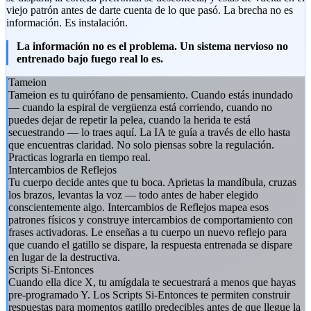
viejo patrón antes de darte cuenta de lo que pasó. La brecha no es
información. Es instalación.
La información no es el problema. Un sistema nervioso no
entrenado bajo fuego real lo es.
Tameion
Tameion es tu quirófano de pensamiento. Cuando estás inundado
— cuando la espiral de vergüenza está corriendo, cuando no
puedes dejar de repetir la pelea, cuando la herida te está
secuestrando — lo traes aquí. La IA te guía a través de ello hasta
que encuentras claridad. No solo piensas sobre la regulación.
Practicas lograrla en tiempo real.
Intercambios de Reflejos
Tu cuerpo decide antes que tu boca. Aprietas la mandíbula, cruzas
los brazos, levantas la voz — todo antes de haber elegido
conscientemente algo. Intercambios de Reflejos mapea esos
patrones físicos y construye intercambios de comportamiento con
frases activadoras. Le enseñas a tu cuerpo un nuevo reflejo para
que cuando el gatillo se dispare, la respuesta entrenada se dispare
en lugar de la destructiva.
Scripts Si-Entonces
Cuando ella dice X, tu amígdala te secuestrará a menos que hayas
pre-programado Y. Los Scripts Si-Entonces te permiten construir
respuestas para momentos gatillo predecibles antes de que llegue la