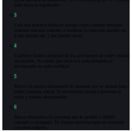
paso hacia la regulación.
3
Crea una práctica diaria de arraigo como caminar descalzo,
sostener una taza caliente, o nombrar 5 cosas que puedes ver,
4 que puedes oír, 3 que puedes tocar.
4
Establece límites alrededor de los activadores de estrés cuando
sea posible. No tienes que decir sí a cada demanda ni
involucrarte en cada conflicto.
5
Mueve tu cuerpo diariamente de maneras que se sientan bien -
bailar, caminar, estirar. El movimiento ayuda a procesar el
estrés y trauma almacenados.
6
Busca relaciones con personas que te ayuden a sentirte
calmado y arraigado. Tu sistema nervioso sana en conexión
con otros seguros.