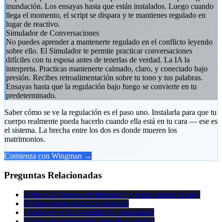
inundación. Los ensayas hasta que están instalados. Luego cuando
llega el momento, el script se dispara y te mantienes regulado en
lugar de reactivo.
Simulador de Conversaciones
No puedes aprender a mantenerte regulado en el conflicto leyendo
sobre ello. El Simulador te permite practicar conversaciones
difíciles con tu esposa antes de tenerlas de verdad. La IA la
interpreta. Practicas mantenerte calmado, claro, y conectado bajo
presión. Recibes retroalimentación sobre tu tono y tus palabras.
Ensayas hasta que la regulación bajo fuego se convierte en tu
predeterminado.
Saber cómo se ve la regulación es el paso uno. Instalarla para que tu
cuerpo realmente pueda hacerlo cuando ella está en tu cara — ese es
el sistema. La brecha entre los dos es donde mueren los
matrimonios.
Comienza con Wingman →
Preguntas Relacionadas
¿Qué es la 'ventana de tolerancia' y cómo amplío la mía?
¿Cómo regulo mi propio sistema?
¿Cómo se ve la co-regulación emocional?
¿Cómo me autorregulo antes de conectar?