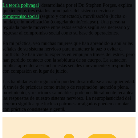
La teoría polivagal
, desarrollada por el Dr. Stephen Porges, explica
que tenemos tres estados principales del sistema nervioso:
compromiso social
(seguro y conectado), movilización (lucha-o-
huida), e inmovilización (congelamiento/colapso). Una persona
regulada puede moverse entre estos estados según sea necesario y
regresar al compromiso social como su base de operaciones.
En mi práctica, veo muchas mujeres que han aprendido a anular las
señales de su sistema nervioso para mantener la paz o evitar el
conflicto. Se han vuelto expertas en empujar a través del estrés, pero
han perdido contacto con la sabiduría de su cuerpo. La sanación
implica aprender a escuchar estas señales nuevamente y responder
con compasión en lugar de juicio.
Las habilidades de regulación pueden desarrollarse a cualquier edad.
A través de prácticas como trabajo de respiración, atención plena,
movimiento, y relaciones saludables, podemos literalmente recablear
las respuestas de nuestro sistema nervioso. La neuroplasticidad del
cerebro significa que incluso patrones arraigados pueden cambiar
con práctica consistente y gentil.