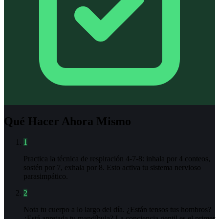
Qué Hacer Ahora Mismo
1
Practica la técnica de respiración 4-7-8: inhala por 4 conteos,
sostén por 7, exhala por 8. Esto activa tu sistema nervioso
parasimpático.
2
Nota tu cuerpo a lo largo del día. ¿Están tensos tus hombros?
¿Está apretada tu mandíbula? La conciencia gentil es el primer