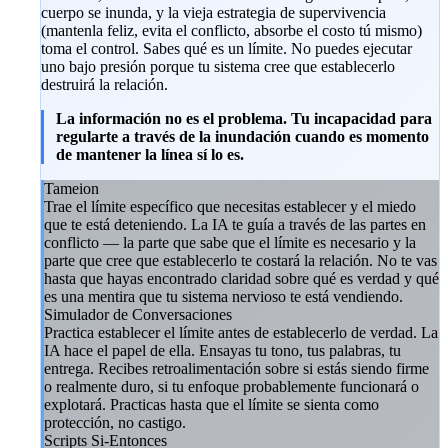
cuerpo se inunda, y la vieja estrategia de supervivencia
(mantenla feliz, evita el conflicto, absorbe el costo tú mismo)
toma el control. Sabes qué es un límite. No puedes ejecutar
uno bajo presión porque tu sistema cree que establecerlo
destruirá la relación.
La información no es el problema. Tu incapacidad para
regularte a través de la inundación cuando es momento
de mantener la línea sí lo es.
Tameion
Trae el límite específico que necesitas establecer y el miedo
que te está deteniendo. La IA te guía a través de las partes en
conflicto — la parte que sabe que el límite es necesario y la
parte que cree que establecerlo te costará la relación. No te vas
hasta que hayas encontrado claridad sobre qué es verdad y qué
es una mentira que tu sistema nervioso te está vendiendo.
Simulador de Conversaciones
Practica establecer el límite antes de establecerlo de verdad. La
IA hace el papel de ella. Ensayas tu tono, tus palabras, tu
entrega. Recibes retroalimentación sobre si estás siendo firme
o realmente duro, si tu enfoque probablemente funcionará o
explotará. Practicas hasta que el límite se sienta como
protección, no castigo.
Scripts Si-Entonces