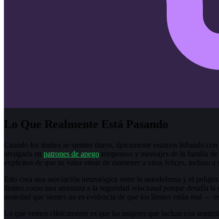
Lo Que Realmente Está Pasando
Cuando los límites se sienten duros, típicamente estamos lidiando co
arraigada en
patrones de apego
tempranos y mensajes de la familia de
explícitos de que su valor viene de mantener a otros felices, incluso a 
Esto crea una asociación neurológica entre la autodefensa y el peligro.
límites como una amenaza a la seguridad relacional porque desafía la 
ansiedad que sientes no es evidencia de que los límites están mal — 
Lo que vemos clínicamente es que las mujeres que luchan con sentimi