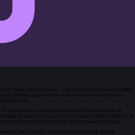
n lo que llamo «culpa de límites» — una respuesta emocional aprendida
 origen. Muchas mujeres fueron criadas con mensajes implícitos o
su propia costa.
 Tu sistema nervioso literalmente interpreta el establecimiento de
estrategia de supervivencia que has estado usando desde la infancia. La
es evidencia de que estás recableando una programación antigua.
entos de límites «duros» a menudo tienen centros de empatía