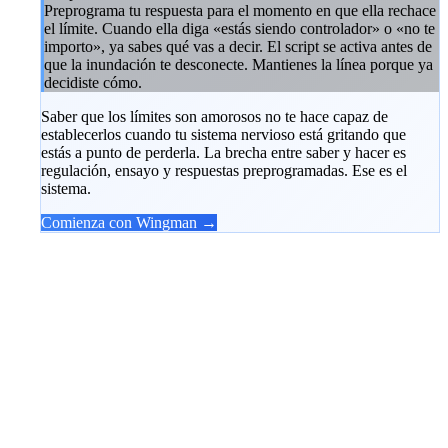
Preprograma tu respuesta para el momento en que ella rechace
el límite. Cuando ella diga «estás siendo controlador» o «no te
importo», ya sabes qué vas a decir. El script se activa antes de
que la inundación te desconecte. Mantienes la línea porque ya
decidiste cómo.
Saber que los límites son amorosos no te hace capaz de
establecerlos cuando tu sistema nervioso está gritando que
estás a punto de perderla. La brecha entre saber y hacer es
regulación, ensayo y respuestas preprogramadas. Ese es el
sistema.
Comienza con Wingman →