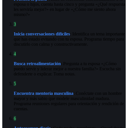
esposa o hijos, cuenta hasta cinco y pregunta «¿Qué respuesta
les serviría mejor?» en lugar de «¿Cómo me siento ahora
mismo?»
3
Inicia conversaciones difíciles
: Identifica un tema importante
que has estado evitando con tu esposa. Programa tiempo para
discutirlo con calma y constructivamente.
4
Busca retroalimentación
: Pregunta a tu esposa «¿Cómo
puedo servir y liderar mejor a nuestra familia?» Escucha sin
defenderte o explicar. Toma notas.
5
Encuentra mentoría masculina
: Conéctate con un hombre
mayor y más sabio que modele masculinidad madura.
Programa reuniones regulares para orientación y rendición de
cuentas.
6