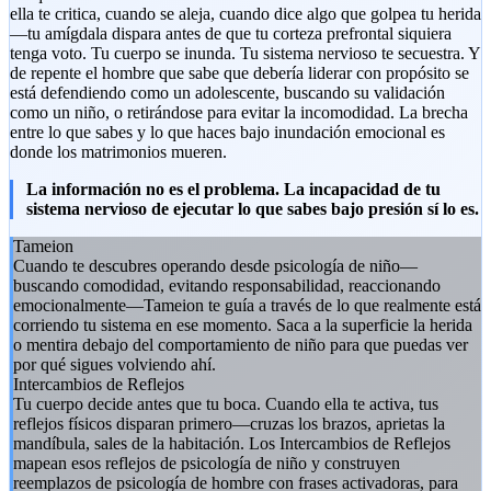
ella te critica, cuando se aleja, cuando dice algo que golpea tu herida
—tu amígdala dispara antes de que tu corteza prefrontal siquiera
tenga voto. Tu cuerpo se inunda. Tu sistema nervioso te secuestra. Y
de repente el hombre que sabe que debería liderar con propósito se
está defendiendo como un adolescente, buscando su validación
como un niño, o retirándose para evitar la incomodidad. La brecha
entre lo que sabes y lo que haces bajo inundación emocional es
donde los matrimonios mueren.
La información no es el problema. La incapacidad de tu
sistema nervioso de ejecutar lo que sabes bajo presión sí lo es.
Tameion
Cuando te descubres operando desde psicología de niño—
buscando comodidad, evitando responsabilidad, reaccionando
emocionalmente—Tameion te guía a través de lo que realmente está
corriendo tu sistema en ese momento. Saca a la superficie la herida
o mentira debajo del comportamiento de niño para que puedas ver
por qué sigues volviendo ahí.
Intercambios de Reflejos
Tu cuerpo decide antes que tu boca. Cuando ella te activa, tus
reflejos físicos disparan primero—cruzas los brazos, aprietas la
mandíbula, sales de la habitación. Los Intercambios de Reflejos
mapean esos reflejos de psicología de niño y construyen
reemplazos de psicología de hombre con frases activadoras, para