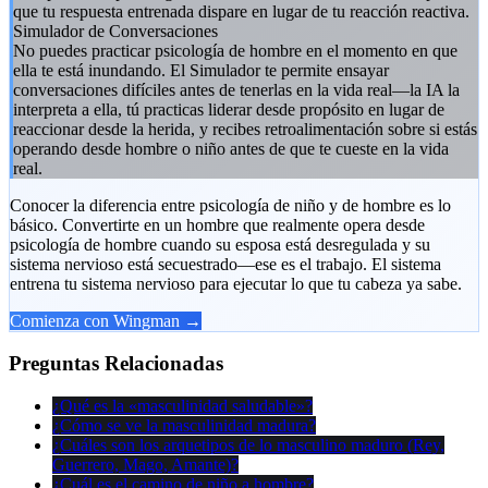
que tu respuesta entrenada dispare en lugar de tu reacción reactiva.
Simulador de Conversaciones
No puedes practicar psicología de hombre en el momento en que
ella te está inundando. El Simulador te permite ensayar
conversaciones difíciles antes de tenerlas en la vida real—la IA la
interpreta a ella, tú practicas liderar desde propósito en lugar de
reaccionar desde la herida, y recibes retroalimentación sobre si estás
operando desde hombre o niño antes de que te cueste en la vida
real.
Conocer la diferencia entre psicología de niño y de hombre es lo
básico. Convertirte en un hombre que realmente opera desde
psicología de hombre cuando su esposa está desregulada y su
sistema nervioso está secuestrado—ese es el trabajo. El sistema
entrena tu sistema nervioso para ejecutar lo que tu cabeza ya sabe.
Comienza con Wingman →
Preguntas Relacionadas
¿Qué es la «masculinidad saludable»?
¿Cómo se ve la masculinidad madura?
¿Cuáles son los arquetipos de lo masculino maduro (Rey,
Guerrero, Mago, Amante)?
¿Cuál es el camino de niño a hombre?