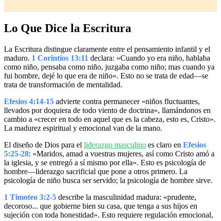
Lo Que Dice la Escritura
La Escritura distingue claramente entre el pensamiento infantil y el
maduro.
1 Corintios 13:11
declara: «Cuando yo era niño, hablaba
como niño, pensaba como niño, juzgaba como niño; mas cuando ya
fui hombre, dejé lo que era de niño». Esto no se trata de edad—se
trata de transformación de mentalidad.
Efesios 4:14-15
advierte contra permanecer «niños fluctuantes,
llevados por doquiera de todo viento de doctrina», llamándonos en
cambio a «crecer en todo en aquel que es la cabeza, esto es, Cristo».
La madurez espiritual y emocional van de la mano.
El diseño de Dios para el
liderazgo masculino
es claro en
Efesios
5:25-28
: «Maridos, amad a vuestras mujeres, así como Cristo amó a
la iglesia, y se entregó a sí mismo por ella». Esto es psicología de
hombre—liderazgo sacrificial que pone a otros primero. La
psicología de niño busca ser servido; la psicología de hombre sirve.
1 Timoteo 3:2-5
describe la masculinidad madura: «prudente,
decoroso... que gobierne bien su casa, que tenga a sus hijos en
sujeción con toda honestidad». Esto requiere regulación emocional,