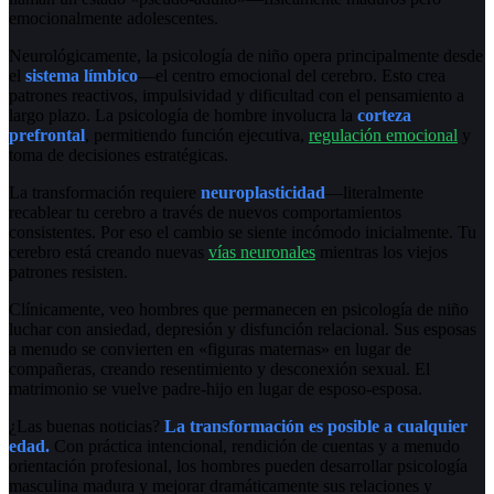
emocionalmente adolescentes.
Neurológicamente, la psicología de niño opera principalmente desde
el
sistema límbico
—el centro emocional del cerebro. Esto crea
patrones reactivos, impulsividad y dificultad con el pensamiento a
largo plazo. La psicología de hombre involucra la
corteza
prefrontal
, permitiendo función ejecutiva,
regulación emocional
y
toma de decisiones estratégicas.
La transformación requiere
neuroplasticidad
—literalmente
recablear tu cerebro a través de nuevos comportamientos
consistentes. Por eso el cambio se siente incómodo inicialmente. Tu
cerebro está creando nuevas
vías neuronales
mientras los viejos
patrones resisten.
Clínicamente, veo hombres que permanecen en psicología de niño
luchar con ansiedad, depresión y disfunción relacional. Sus esposas
a menudo se convierten en «figuras maternas» en lugar de
compañeras, creando resentimiento y desconexión sexual. El
matrimonio se vuelve padre-hijo en lugar de esposo-esposa.
¿Las buenas noticias?
La transformación es posible a cualquier
edad.
Con práctica intencional, rendición de cuentas y a menudo
orientación profesional, los hombres pueden desarrollar psicología
masculina madura y mejorar dramáticamente sus relaciones y