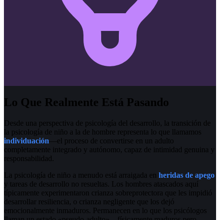
Lo Que Realmente Está Pasando
Desde una perspectiva de psicología del desarrollo, la transición de
la psicología de niño a la de hombre representa lo que llamamos
individuación
—el proceso de convertirse en un adulto
completamente integrado y autónomo, capaz de intimidad genuina y
responsabilidad.
La psicología de niño a menudo está arraigada en
heridas de apego
y tareas de desarrollo no resueltas. Los hombres atascados aquí
típicamente experimentaron crianza sobreprotectora que les impidió
desarrollar resiliencia, o crianza negligente que los dejó
emocionalmente inmaduros. Permanecen en lo que los psicólogos
llaman un estado «pseudo-adulto»—físicamente maduros pero