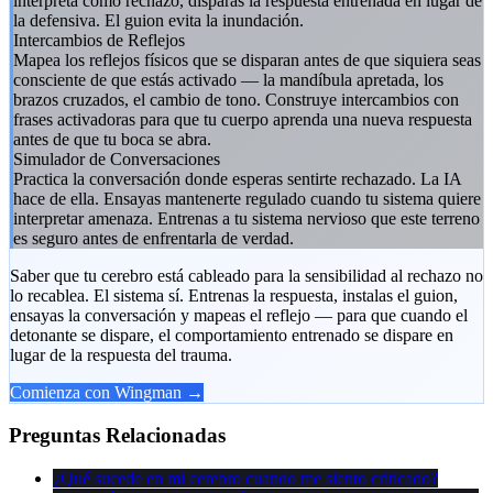
interpreta como rechazo, disparas la respuesta entrenada en lugar de
la defensiva. El guion evita la inundación.
Intercambios de Reflejos
Mapea los reflejos físicos que se disparan antes de que siquiera seas
consciente de que estás activado — la mandíbula apretada, los
brazos cruzados, el cambio de tono. Construye intercambios con
frases activadoras para que tu cuerpo aprenda una nueva respuesta
antes de que tu boca se abra.
Simulador de Conversaciones
Practica la conversación donde esperas sentirte rechazado. La IA
hace de ella. Ensayas mantenerte regulado cuando tu sistema quiere
interpretar amenaza. Entrenas a tu sistema nervioso que este terreno
es seguro antes de enfrentarla de verdad.
Saber que tu cerebro está cableado para la sensibilidad al rechazo no
lo recablea. El sistema sí. Entrenas la respuesta, instalas el guion,
ensayas la conversación y mapeas el reflejo — para que cuando el
detonante se dispare, el comportamiento entrenado se dispare en
lugar de la respuesta del trauma.
Comienza con Wingman →
Preguntas Relacionadas
¿Qué sucede en mi cerebro cuando me siento criticado?