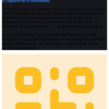
El Impacto en el Matrimonio
En el matrimonio, esto se traduce en que tu sistema nervioso trata el
suspiro cansado de tu esposa, la respuesta tardía a un mensaje o el
tono neutral como amenazas existenciales. Tu cerebro inicia la
misma respuesta neurológica que tendría ante un tigre en la
habitación. Esto no es dramático — es realidad neurológica literal.
¿Las buenas noticias? La neuroplasticidad funciona en ambas
direcciones. Con práctica intencional y a menudo apoyo profesional,
puedes reentrenar estas vías neuronales y desarrollar un sistema
nervioso más regulado.