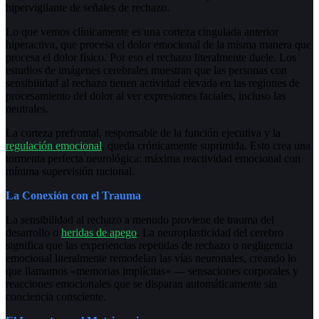
hipervigilante de señales de rechazo.
Lo que vemos clínicamente es una corteza cingulada anterior
hiperactiva, que procesa el dolor emocional de la misma manera que
procesa el dolor físico. Por eso el rechazo literalmente duele. Los
estudios de imágenes cerebrales muestran que las personas con
sensibilidad al rechazo tienen actividad elevada en las regiones de
procesamiento del dolor al ver expresiones faciales, incluso las
neutrales.
La corteza prefrontal, responsable de la función ejecutiva y la
regulación emocional
, queda crónicamente suprimida. Esto crea una
tormenta perfecta neurológica: máxima reactividad emocional con
mínima supervisión racional.
La Conexión con el Trauma
La sensibilidad al rechazo a menudo proviene de trauma del
desarrollo o
heridas de apego
. La neuroplasticidad del cerebro
significa que las experiencias repetidas de rechazo o negligencia
emocional literalmente remodelan las vías neuronales, creando lo
que llamamos «memorias implícitas» — sensaciones corporales y
reacciones emocionales que se disparan automáticamente sin
conciencia consciente.