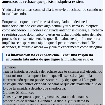
amenazas de rechazo que quizás ni siquiera existen.
Y aún así reaccionas como si ella te estuviera rechazando cuando no
lo está haciendo.
Porque saber que tu cerebro está desregulado no detiene la
inundación cuando ella dice algo neutral y tu sistema lo interpreta
como abandono. Tu corteza cingulada anterior se dispara, el rechazo
se registra como dolor físico, y estás en lucha o huida antes de haber
procesado conscientemente lo que ella realmente dijo. La memoria
implícita se dispara más rápido que el pensamiento racional. Te
defiendes, te retiras o atacas — y ella te experimenta como inseguro.
La información no es el problema. Tener una respuesta
entrenada lista antes de que llegue la inundación sí lo es.
Tameion
Trae la historia específica de rechazo que tu sistema está ejecutando
ahora mismo — la suposición de que ella se está alejando, la
interpretación que no puedes sacudir — y deja que la IA te guíe
hasta que encuentres claridad. Separas lo que ella realmente dijo de
lo que tu amígdala decidió que significaba.
Guiones Si-Entonces
Construye respuestas preprogramadas para tus detonantes
predecibles de rechazo. Cuando ella dice X y tu sistema lo