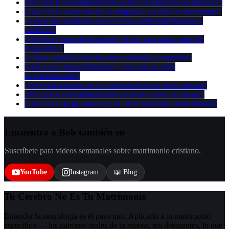
¿Por qué la retroalimentación activa la respuesta de amenaza?
¿Qué es el «secuestro de la amígdala» y cómo lo interrumpo?
¿Cómo me mantengo en la corteza prefrontal durante el
conflicto?
¿Qué hace neurológicamente «hacer una pausa antes de
responder»?
¿Cómo amplío la brecha entre estímulo y respuesta?
¿Qué es la «hipervigilancia» y por qué la estoy
experimentando?
¿Qué está pasando en mi sistema nervioso ahora mismo?
¿Por qué la retroalimentación se siente como un ataque?
¿Qué es el apego ansioso y lo estoy haciendo ahora mismo?
Encuentra a Bob también en
Suscríbete para videos semanales sobre matrimonio cristiano.
YouTube
Instagram
📖 Blog
Tu Cerebro No Es Tu Matrimonio
Entender la neurología es el paso uno. Aplicarlo a tu matrimonio
específico — los patrones reales de tu esposa, tus detonantes, lo que