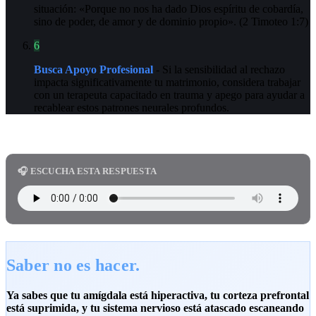
situación: «Porque no nos ha dado Dios espíritu de cobardía,
sino de poder, de amor y de dominio propio». (2 Timoteo 1:7)
6
Busca Apoyo Profesional
- Si la sensibilidad al rechazo
impacta significativamente tu matrimonio, considera trabajar
con un terapeuta capacitado en trauma y apego para ayudar a
recablear estos patrones neurales profundos.
🎧 ESCUCHA ESTA RESPUESTA
Saber no es hacer.
Ya sabes que tu amígdala está hiperactiva, tu corteza prefrontal
está suprimida, y tu sistema nervioso está atascado escaneando