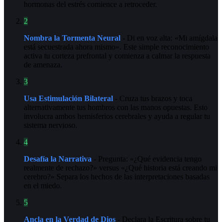
hormonas del estrés comience a retroceder.
2
Nombra la Tormenta Neural
- Di en voz alta: «Mi amígdala
está secuestrada ahora mismo». Este simple reconocimiento
activa tu corteza prefrontal y comienza a calmar la respuesta
de amenaza.
3
Usa Estimulación Bilateral
- Cruza tus brazos y toca
alternativamente tus hombros con las manos opuestas. Esto
involucra ambos hemisferios cerebrales y ayuda a regular tu
sistema nervioso.
4
Desafía la Narrativa
- Pregunta: «¿Qué evidencia tengo
realmente de rechazo?» versus «¿Qué historia está creando mi
cerebro?» Separa los hechos de las interpretaciones basadas
en el miedo.
5
Ancla en la Verdad de Dios
- Declara la Escritura sobre tu