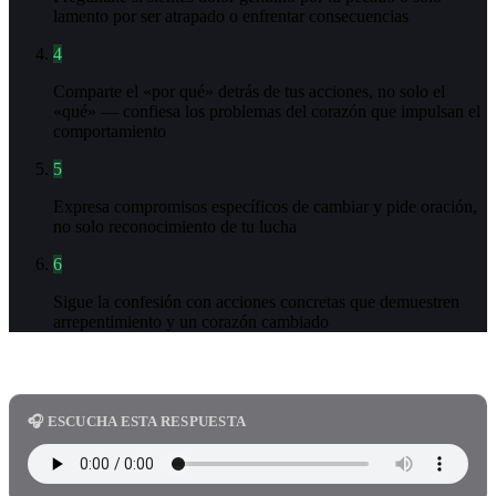
lamento por ser atrapado o enfrentar consecuencias
4
Comparte el «por qué» detrás de tus acciones, no solo el
«qué» — confiesa los problemas del corazón que impulsan el
comportamiento
5
Expresa compromisos específicos de cambiar y pide oración,
no solo reconocimiento de tu lucha
6
Sigue la confesión con acciones concretas que demuestren
arrepentimiento y un corazón cambiado
🎧 ESCUCHA ESTA RESPUESTA