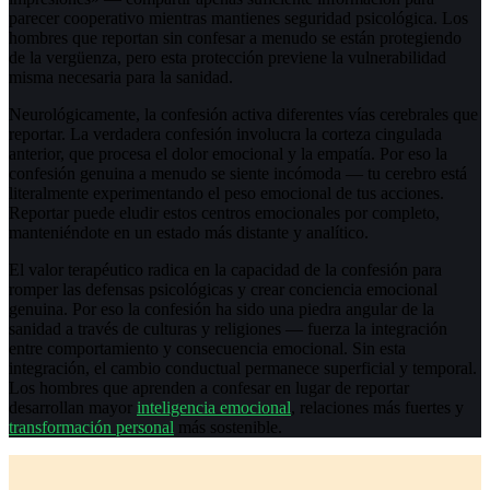
parecer cooperativo mientras mantienes seguridad psicológica. Los
hombres que reportan sin confesar a menudo se están protegiendo
de la vergüenza, pero esta protección previene la vulnerabilidad
misma necesaria para la sanidad.
Neurológicamente, la confesión activa diferentes vías cerebrales que
reportar. La verdadera confesión involucra la corteza cingulada
anterior, que procesa el dolor emocional y la empatía. Por eso la
confesión genuina a menudo se siente incómoda — tu cerebro está
literalmente experimentando el peso emocional de tus acciones.
Reportar puede eludir estos centros emocionales por completo,
manteniéndote en un estado más distante y analítico.
El valor terapéutico radica en la capacidad de la confesión para
romper las defensas psicológicas y crear conciencia emocional
genuina. Por eso la confesión ha sido una piedra angular de la
sanidad a través de culturas y religiones — fuerza la integración
entre comportamiento y consecuencia emocional. Sin esta
integración, el cambio conductual permanece superficial y temporal.
Los hombres que aprenden a confesar en lugar de reportar
desarrollan mayor
inteligencia emocional
, relaciones más fuertes y
transformación personal
más sostenible.