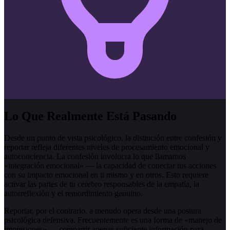
Lo Que Realmente Está Pasando
Desde un punto de vista psicológico, la distinción entre confesión y
reportar refleja diferentes niveles de procesamiento emocional y
autoconciencia. La confesión involucra lo que llamamos
«integración emocional» — la capacidad de conectar tus acciones
con su impacto emocional en ti mismo y en otros. Esto requiere
activar las partes de tu cerebro responsables de la empatía, la
autorreflexión y el remordimiento genuino.
Reportar, por el contrario, a menudo opera desde una postura
psicológica defensiva. Frecuentemente es una forma de «manejo de
impresiones» — compartir apenas suficiente información para