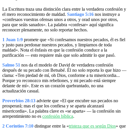
La Escritura traza una distinción clara entre la verdadera confesión y
el mero reconocimiento de maldad.
Santiago 5:16
nos instruye a
«confesaos vuestras ofensas unos a otros, y orad unos por otros,
para que seáis sanados». La palabra «confesar» aquí significa
reconocer plenamente, no solo reportar hechos.
1 Juan 1:9
promete que «Si confesamos nuestros pecados, él es fiel
y justo para perdonar nuestros pecados, y limpiarnos de toda
maldad». Nota el énfasis en que la confesión conduce a la
purificación — esto requiere más que solo admitir lo que pasó.
Salmo 51
nos da el modelo de David de verdadera confesión
después de su pecado con Betsabé. Él no solo reporta lo que hizo —
clama: «Ten piedad de mí, oh Dios, conforme a tu misericordia...
Porque yo reconozco mis rebeliones, y mi pecado está siempre
delante de mí». Este es un corazón quebrantado, no una
actualización casual.
Proverbios 28:13
advierte que «El que encubre sus pecados no
prosperará; mas el que los confiesa y se aparta alcanzará
misericordia». La palabra clave es «se aparta» — la confesión sin
arrepentimiento no es
confesión bíblica
.
2 Corintios 7:10
distingue entre la «
tristeza que es según Dios
» que