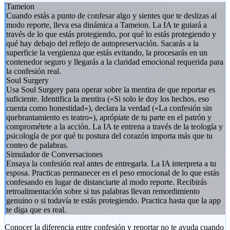
Tameion
Cuando estás a punto de confesar algo y sientes que te deslizas al
modo reporte, lleva esa dinámica a Tameion. La IA te guiará a
través de lo que estás protegiendo, por qué lo estás protegiendo y
qué hay debajo del reflejo de autopreservación. Sacarás a la
superficie la vergüenza que estás evitando, la procesarás en un
contenedor seguro y llegarás a la claridad emocional requerida para
la confesión real.
Soul Surgery
Usa Soul Surgery para operar sobre la mentira de que reportar es
suficiente. Identifica la mentira («Si solo le doy los hechos, eso
cuenta como honestidad»), declara la verdad («La confesión sin
quebrantamiento es teatro»), aprópiate de tu parte en el patrón y
comprométete a la acción. La IA te entrena a través de la teología y
psicología de por qué tu postura del corazón importa más que tu
conteo de palabras.
Simulador de Conversaciones
Ensaya la confesión real antes de entregarla. La IA interpreta a tu
esposa. Practicas permanecer en el peso emocional de lo que estás
confesando en lugar de distanciarte al modo reporte. Recibirás
retroalimentación sobre si tus palabras llevan remordimiento
genuino o si todavía te estás protegiendo. Practica hasta que la app
te diga que es real.
Conocer la diferencia entre confesión y reportar no te ayuda cuando