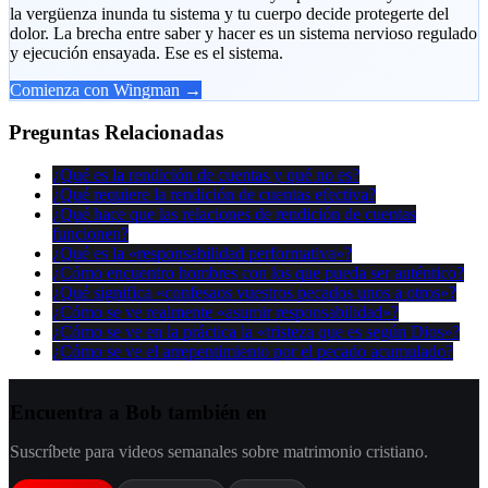
la vergüenza inunda tu sistema y tu cuerpo decide protegerte del
dolor. La brecha entre saber y hacer es un sistema nervioso regulado
y ejecución ensayada. Ese es el sistema.
Comienza con Wingman →
Preguntas Relacionadas
¿Qué es la rendición de cuentas y qué no es?
¿Qué requiere la rendición de cuentas efectiva?
¿Qué hace que las relaciones de rendición de cuentas
funcionen?
¿Qué es la «responsabilidad performativa»?
¿Cómo encuentro hombres con los que pueda ser auténtico?
¿Qué significa «confesaos vuestros pecados unos a otros»?
¿Cómo se ve realmente «asumir responsabilidad»?
¿Cómo se ve en la práctica la «tristeza que es según Dios»?
¿Cómo se ve el arrepentimiento por el pecado acumulado?
Encuentra a Bob también en
Suscríbete para videos semanales sobre matrimonio cristiano.