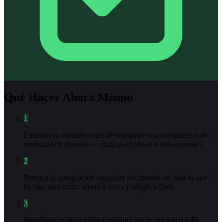
Qué Hacer Ahora Mismo
1
Examina tu corazón antes de compartir con compañeros de
rendición de cuentas — ¿buscas confesar o solo reportar?
2
Practica la apropiación completa declarando no solo lo que
hiciste, sino cómo afectó a otros y afligió a Dios
3
Pregúntate si sientes dolor genuino por tu pecado o solo