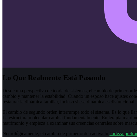
Lo Que Realmente Está Pasando
Desde una perspectiva de teoría de sistemas, el cambio de primer orden 
cambio y mantener la estabilidad. Cuando un esposo hace ajustes cond
restaurar la dinámica familiar, incluso si esa dinámica es disfuncional.
El cambio de segundo orden interrumpe todo el sistema. Es lo que lla
La estructura molecular cambia fundamentalmente. En terapia matrimon
matrimonio y empieza a examinar sus creencias centrales sobre mascul
Neurológicamente, el cambio de primer orden activa tu
corteza prefro