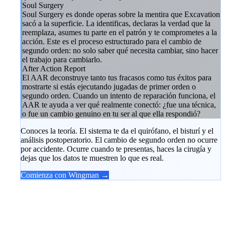
Soul Surgery
Soul Surgery es donde operas sobre la mentira que Excavation
sacó a la superficie. La identificas, declaras la verdad que la
reemplaza, asumes tu parte en el patrón y te comprometes a la
acción. Este es el proceso estructurado para el cambio de
segundo orden: no solo saber qué necesita cambiar, sino hacer
el trabajo para cambiarlo.
After Action Report
El AAR deconstruye tanto tus fracasos como tus éxitos para
mostrarte si estás ejecutando jugadas de primer orden o
segundo orden. Cuando un intento de reparación funciona, el
AAR te ayuda a ver qué realmente conectó: ¿fue una técnica,
o fue un cambio genuino en tu ser al que ella respondió?
Conoces la teoría. El sistema te da el quirófano, el bisturí y el
análisis postoperatorio. El cambio de segundo orden no ocurre
por accidente. Ocurre cuando te presentas, haces la cirugía y
dejas que los datos te muestren lo que es real.
Comienza con Wingman →