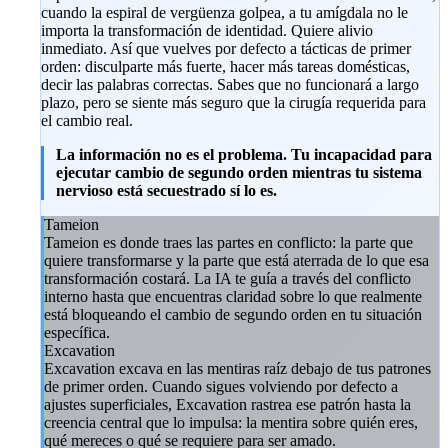
cuando la espiral de vergüenza golpea, a tu amígdala no le
importa la transformación de identidad. Quiere alivio
inmediato. Así que vuelves por defecto a tácticas de primer
orden: disculparte más fuerte, hacer más tareas domésticas,
decir las palabras correctas. Sabes que no funcionará a largo
plazo, pero se siente más seguro que la cirugía requerida para
el cambio real.
La información no es el problema. Tu incapacidad para
ejecutar cambio de segundo orden mientras tu sistema
nervioso está secuestrado sí lo es.
Tameion
Tameion es donde traes las partes en conflicto: la parte que
quiere transformarse y la parte que está aterrada de lo que esa
transformación costará. La IA te guía a través del conflicto
interno hasta que encuentras claridad sobre lo que realmente
está bloqueando el cambio de segundo orden en tu situación
específica.
Excavation
Excavation excava en las mentiras raíz debajo de tus patrones
de primer orden. Cuando sigues volviendo por defecto a
ajustes superficiales, Excavation rastrea ese patrón hasta la
creencia central que lo impulsa: la mentira sobre quién eres,
qué mereces o qué se requiere para ser amado.