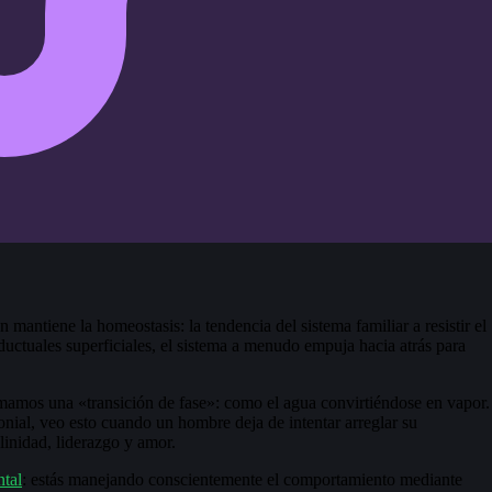
mantiene la homeostasis: la tendencia del sistema familiar a resistir el
uctuales superficiales, el sistema a menudo empuja hacia atrás para
mamos una «transición de fase»: como el agua convirtiéndose en vapor.
ial, veo esto cuando un hombre deja de intentar arreglar su
inidad, liderazgo y amor.
ntal
: estás manejando conscientemente el comportamiento mediante