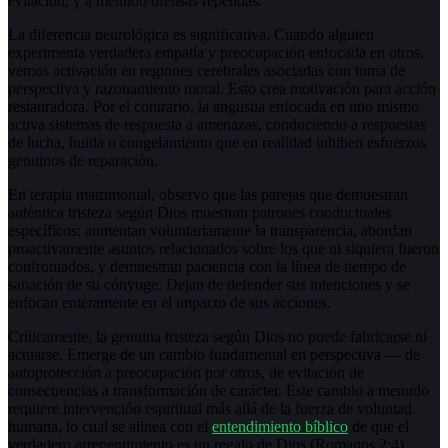
evitación, y a menudo ofensas repetidas.
La diferencia neurológica es significativa. Cuando alguien
experimenta verdadera empatía y preocupación enfocada en otros,
vemos activación en regiones cerebrales asociadas con toma de
perspectiva y razonamiento moral. Esto crea motivación para acción
restauradora. Por el contrario, la angustia enfocada en uno mismo
activa sistemas de respuesta a amenazas, conduciendo a respuestas
de lucha, huida o congelamiento que en realidad inhiben esfuerzos
genuinos de reparación.
En terapia matrimonial, observo que las parejas que demuestran
auténtica tristeza según Dios muestran patrones conductuales
específicos: aumentan voluntariamente la transparencia, abordan
proactivamente asuntos relacionados sobre los que ni siquiera fueron
confrontados, y demuestran paciencia con la línea de tiempo de
sanación de su cónyuge. Dejan de defender sus intenciones y se
enfocan enteramente en el impacto de sus acciones.
Críticamente, la genuina tristeza según Dios no puede fabricarse ni
actuarse. Emerge de un cambio fundamental en perspectiva — de
autoprotección a preocupación por otros, de evitación de
consecuencias a transformación de carácter. Este cambio a menudo
requiere intervención espiritual más allá de la fuerza de voluntad
humana, lo cual se alinea con el
entendimiento bíblico
de que el
verdadero arrepentimiento es un regalo de Dios (Romanos 2:4).