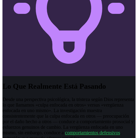
Lo Que Realmente Está Pasando
Desde una perspectiva psicológica, la tristeza según Dios representa
lo que llamamos «culpa enfocada en otros» versus «vergüenza
enfocada en uno mismo». La investigación muestra
consistentemente que la culpa enfocada en otros — preocupación
por el daño hecho a otros — conduce a comportamiento prosocial y
esfuerzos genuinos de cambio. La vergüenza enfocada en uno
mismo, sin embargo, conduce a
comportamientos defensivos
,