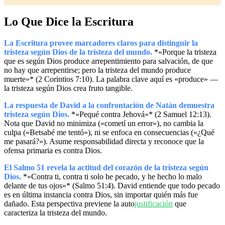
Lo Que Dice la Escritura
La Escritura provee marcadores claros para distinguir la
tristeza según Dios de la tristeza del mundo.
*«Porque la tristeza
que es según Dios produce arrepentimiento para salvación, de que
no hay que arrepentirse; pero la tristeza del mundo produce
muerte»* (2 Corintios 7:10). La palabra clave aquí es «produce» —
la tristeza según Dios crea fruto tangible.
La respuesta de David a la confrontación de Natán demuestra
tristeza según Dios.
*«Pequé contra Jehová»* (2 Samuel 12:13).
Nota que David no minimiza («cometí un error»), no cambia la
culpa («Betsabé me tentó»), ni se enfoca en consecuencias («¿Qué
me pasará?»). Asume responsabilidad directa y reconoce que la
ofensa primaria es contra Dios.
El Salmo 51 revela la actitud del corazón de la tristeza según
Dios.
*«Contra ti, contra ti solo he pecado, y he hecho lo malo
delante de tus ojos»* (Salmo 51:4). David entiende que todo pecado
es en última instancia contra Dios, sin importar quién más fue
dañado. Esta perspectiva previene la auto
justificación
que
caracteriza la tristeza del mundo.