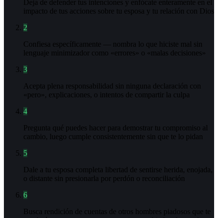
Deja de defender tus intenciones y enfócate enteramente en el
impacto de tus acciones sobre tu esposa y tu relación con Dios
2
Confiesa específicamente — nombra lo que hiciste mal sin
lenguaje minimizador como «errores» o «malas decisiones»
3
Acepta plena responsabilidad sin ninguna declaración con
«pero», explicaciones, o intentos de compartir la culpa
4
Pregunta qué puedes hacer para demostrar tu compromiso al
cambio, luego cumple consistentemente sin que te lo pidan
5
Dale a tu esposa completa libertad de sentirse herida, enojada,
o distante sin presionarla por perdón o reconciliación
6
Busca rendición de cuentas de otros hombres piadosos que te