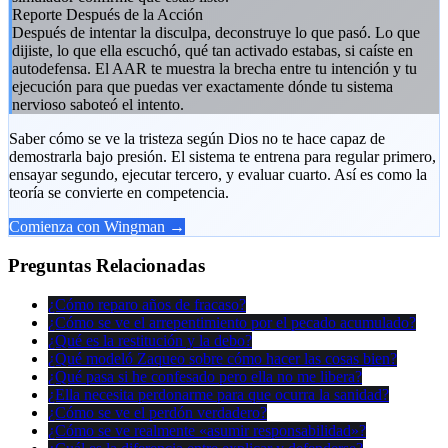
Reporte Después de la Acción
Después de intentar la disculpa, deconstruye lo que pasó. Lo que
dijiste, lo que ella escuchó, qué tan activado estabas, si caíste en
autodefensa. El AAR te muestra la brecha entre tu intención y tu
ejecución para que puedas ver exactamente dónde tu sistema
nervioso saboteó el intento.
Saber cómo se ve la tristeza según Dios no te hace capaz de
demostrarla bajo presión. El sistema te entrena para regular primero,
ensayar segundo, ejecutar tercero, y evaluar cuarto. Así es como la
teoría se convierte en competencia.
Comienza con Wingman →
Preguntas Relacionadas
¿Cómo reparo años de fracaso?
¿Cómo se ve el arrepentimiento por el pecado acumulado?
¿Qué es la restitución y la debo?
¿Qué modeló Zaqueo sobre cómo hacer las cosas bien?
¿Qué pasa si he confesado pero ella no me libera?
¿Ella necesita perdonarme para que ocurra la sanidad?
¿Cómo se ve el perdón verdadero?
¿Cómo se ve realmente «asumir responsabilidad»?