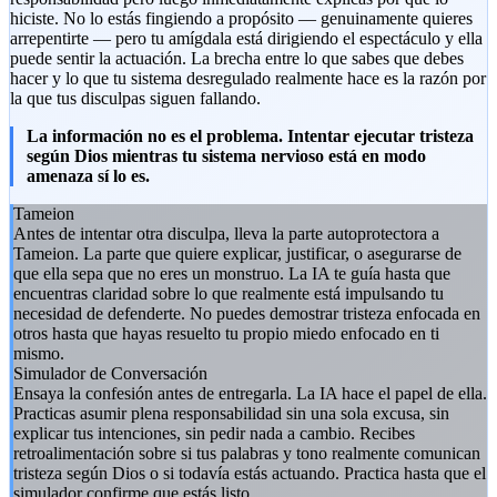
hiciste. No lo estás fingiendo a propósito — genuinamente quieres
arrepentirte — pero tu amígdala está dirigiendo el espectáculo y ella
puede sentir la actuación. La brecha entre lo que sabes que debes
hacer y lo que tu sistema desregulado realmente hace es la razón por
la que tus disculpas siguen fallando.
La información no es el problema. Intentar ejecutar tristeza
según Dios mientras tu sistema nervioso está en modo
amenaza sí lo es.
Tameion
Antes de intentar otra disculpa, lleva la parte autoprotectora a
Tameion. La parte que quiere explicar, justificar, o asegurarse de
que ella sepa que no eres un monstruo. La IA te guía hasta que
encuentras claridad sobre lo que realmente está impulsando tu
necesidad de defenderte. No puedes demostrar tristeza enfocada en
otros hasta que hayas resuelto tu propio miedo enfocado en ti
mismo.
Simulador de Conversación
Ensaya la confesión antes de entregarla. La IA hace el papel de ella.
Practicas asumir plena responsabilidad sin una sola excusa, sin
explicar tus intenciones, sin pedir nada a cambio. Recibes
retroalimentación sobre si tus palabras y tono realmente comunican
tristeza según Dios o si todavía estás actuando. Practica hasta que el
simulador confirme que estás listo.