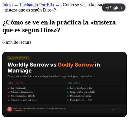
Inicio
→
Luchando Por Ella
→
¿Cómo se ve en la práctica la
English
«tristeza que es según Dios»?
¿Cómo se ve en la práctica la «tristeza
que es según Dios»?
6 min de lectura
Copy