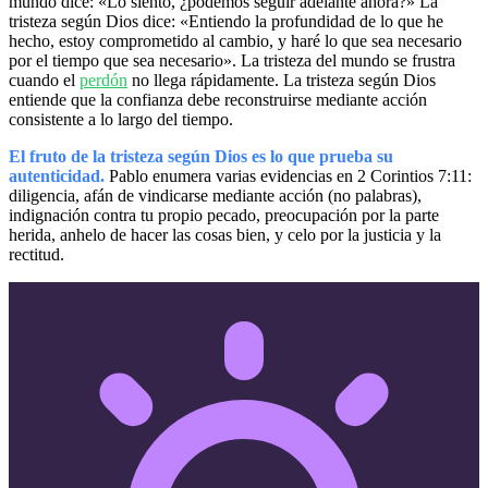
mundo dice: «Lo siento, ¿podemos seguir adelante ahora?» La
tristeza según Dios dice: «Entiendo la profundidad de lo que he
hecho, estoy comprometido al cambio, y haré lo que sea necesario
por el tiempo que sea necesario». La tristeza del mundo se frustra
cuando el
perdón
no llega rápidamente. La tristeza según Dios
entiende que la confianza debe reconstruirse mediante acción
consistente a lo largo del tiempo.
El fruto de la tristeza según Dios es lo que prueba su
autenticidad.
Pablo enumera varias evidencias en 2 Corintios 7:11:
diligencia, afán de vindicarse mediante acción (no palabras),
indignación contra tu propio pecado, preocupación por la parte
herida, anhelo de hacer las cosas bien, y celo por la justicia y la
rectitud.