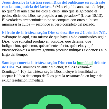
Jesús describe la tristeza según Dios del publicano en contraste
con la auto-justicia del fariseo.
*«Mas el publicano, estando lejos,
no quería ni aun alzar los ojos al cielo, sino que se golpeaba el
pecho, diciendo: Dios, sé propicio a mí, pecador»* (Lucas 18:13).
El verdadero arrepentimiento no se compara con otros ni busca
minimizar la culpa — reconoce el peso completo del pecado.
El fruto de la tristeza según Dios se describe en 2 Corintios 7:11.
*«Porque he aquí, esto mismo de que hayáis sido contristados según
Dios, ¡qué solicitud produjo en vosotros, qué defensa, qué
indignación, qué temor, qué ardiente afecto, qué celo, y qué
vindicación!»* La tristeza genuina produce múltiples evidencias a lo
largo del tiempo.
Santiago conecta la tristeza según Dios con la
humildad
delante
de Dios.
*«Humillaos delante del Señor, y él os exaltará»*
(Santiago 4:10). La tristeza según Dios incluye la humildad de
aceptar la línea de tiempo de Dios para la restauración en lugar de
exigir resolución inmediata.