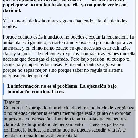
papel que se acumulan hasta que ella ya no puede verte con
claridad.
Y la mayoría de los hombres siguen añadiendo a la pila de todos
modos.
Porque cuando estás inundado, no puedes ejecutar la reparación. Tu
amígdala está gritando, su sistema nervioso está preparado para ver
amenaza, y en el momento exacto en que necesitas estar calmado,
claro y seguro — te defiendes, explicas, contraatacas. Sabes que ella
necesita que detengas el sangrado. Pero bajo presión, tu cuerpo te
secuestra y empeoras las cosas. El resentimiento se agrava no
porque no sepas mejor, sino porque saber no regula tu sistema
nervioso en tiempo real.
La información no es el problema. La ejecución bajo
inundación emocional lo es.
Tameion
Cuando estás atrapado reproduciendo el mismo bucle de vergüenza
o no puedes detener la espiral mental que está a punto de explotar
tu próxima conversación, Tameion te guía hasta que encuentras
claridad. Es tu quirófano de pensamiento — traes las partes en
conflicto, la herida, la mentira que no puedes sacudir, y la IA te
ayuda a ordenarlo antes de enfrentarla.