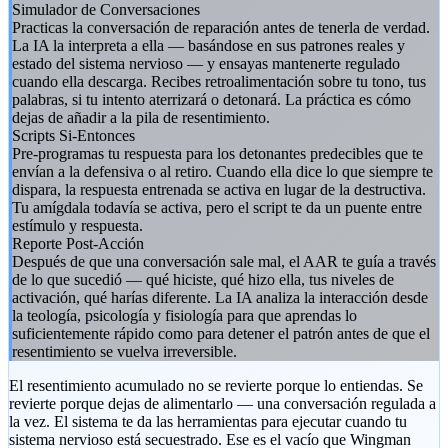
Simulador de Conversaciones
Practicas la conversación de reparación antes de tenerla de verdad.
La IA la interpreta a ella — basándose en sus patrones reales y
estado del sistema nervioso — y ensayas mantenerte regulado
cuando ella descarga. Recibes retroalimentación sobre tu tono, tus
palabras, si tu intento aterrizará o detonará. La práctica es cómo
dejas de añadir a la pila de resentimiento.
Scripts Si-Entonces
Pre-programas tu respuesta para los detonantes predecibles que te
envían a la defensiva o al retiro. Cuando ella dice lo que siempre te
dispara, la respuesta entrenada se activa en lugar de la destructiva.
Tu amígdala todavía se activa, pero el script te da un puente entre
estímulo y respuesta.
Reporte Post-Acción
Después de que una conversación sale mal, el AAR te guía a través
de lo que sucedió — qué hiciste, qué hizo ella, tus niveles de
activación, qué harías diferente. La IA analiza la interacción desde
la teología, psicología y fisiología para que aprendas lo
suficientemente rápido como para detener el patrón antes de que el
resentimiento se vuelva irreversible.
El resentimiento acumulado no se revierte porque lo entiendas. Se
revierte porque dejas de alimentarlo — una conversación regulada a
la vez. El sistema te da las herramientas para ejecutar cuando tu
sistema nervioso está secuestrado. Ese es el vacío que Wingman