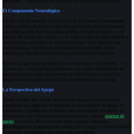
línea base — permanece en un estado de vigilancia protectora.
El Componente Neurológico
Lo que está sucediendo en el cerebro es fascinante y preocupante.
Cada conflicto sin resolver crea vías neuronales que nos preparan
para esperar más dolor de nuestra pareja. Nuestra amígdala — el
sistema de alarma del cerebro — se vuelve cada vez más sensible a
las amenazas percibidas de nuestro cónyuge. Esto significa que
comenzamos a interpretar comportamientos neutrales como
negativos, y decepciones menores como traiciones mayores.
Por eso las parejas a menudo dicen cosas como «Tú siempre...» o
«Tú nunca...» durante las discusiones. Su cerebro literalmente ha
sido programado para ver patrones de dolor, incluso cuando la
situación actual podría no justificar una respuesta tan intensa.
La Perspectiva del Apego
Desde el punto de vista de la teoría del apego, el resentimiento
acumulado es a menudo el resultado de necesidades de apego no
satisfechas. Cuando nos sentimos consistentemente invisibles, no
escuchados o no valorados por nuestra pareja, nuestro
sistema de
apego
se acelera. Nos volvemos ansiosamente vigilantes
(monitoreando constantemente señales de rechazo) o evitativamente
protectores (cerrándose para prevenir más dolor).