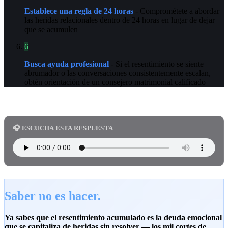
Establece una regla de 24 horas
- Comprométete a abordar
las heridas relacionales dentro de 24 horas en lugar de dejar
que se acumulen
6
Busca ayuda profesional
- Si el resentimiento se siente
abrumador o las conversaciones consistentemente escalan,
obtén orientación de un consejero matrimonial calificado
🎧 ESCUCHA ESTA RESPUESTA
Saber no es hacer.
Ya sabes que el resentimiento acumulado es la deuda emocional
que se capitaliza de heridas sin resolver — los mil cortes de