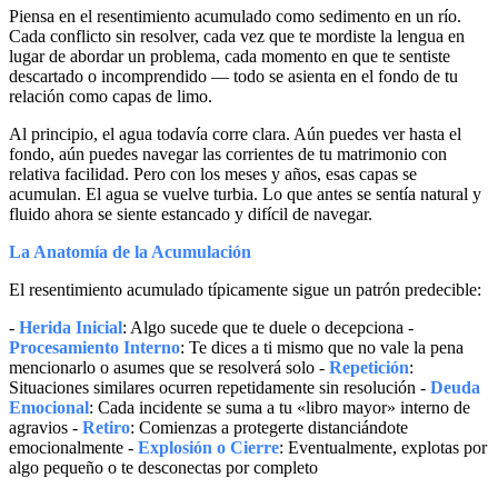
Piensa en el resentimiento acumulado como sedimento en un río.
Cada conflicto sin resolver, cada vez que te mordiste la lengua en
lugar de abordar un problema, cada momento en que te sentiste
descartado o incomprendido — todo se asienta en el fondo de tu
relación como capas de limo.
Al principio, el agua todavía corre clara. Aún puedes ver hasta el
fondo, aún puedes navegar las corrientes de tu matrimonio con
relativa facilidad. Pero con los meses y años, esas capas se
acumulan. El agua se vuelve turbia. Lo que antes se sentía natural y
fluido ahora se siente estancado y difícil de navegar.
La Anatomía de la Acumulación
El resentimiento acumulado típicamente sigue un patrón predecible:
-
Herida Inicial
: Algo sucede que te duele o decepciona -
Procesamiento Interno
: Te dices a ti mismo que no vale la pena
mencionarlo o asumes que se resolverá solo -
Repetición
:
Situaciones similares ocurren repetidamente sin resolución -
Deuda
Emocional
: Cada incidente se suma a tu «libro mayor» interno de
agravios -
Retiro
: Comienzas a protegerte distanciándote
emocionalmente -
Explosión o Cierre
: Eventualmente, explotas por
algo pequeño o te desconectas por completo