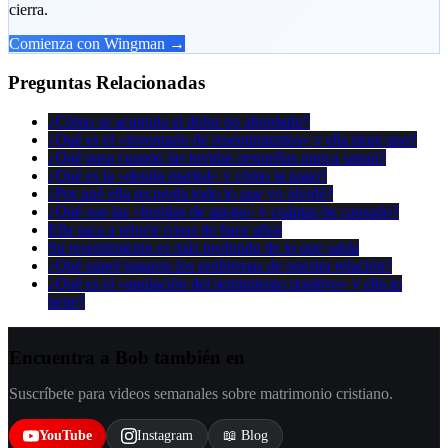
cierra.
Comienza con Wingman →
Preguntas Relacionadas
¿Cómo se acumula el dolor no abordado?
¿Qué es el «inventario de resentimientos» y ella tiene uno?
¿Qué pasa cuando las heridas pequeñas nunca sanan?
¿Qué es la «deuda marital» y cómo la pago?
¿Por qué ella recuerda todo lo que yo olvidé?
¿Qué son las «heridas de apego» y cuántas he causado?
Ella saca a relucir cosas de hace años
Su resentimiento es más profundo de lo que sabía
¿Qué papel jugaron los problemas de nuestra relación?
¿Qué es el «anulación del sentimiento positivo» y ella lo
tiene?
Encuentra a Bob también en
Suscríbete para videos semanales sobre matrimonio cristiano.
YouTube
Instagram
📖 Blog