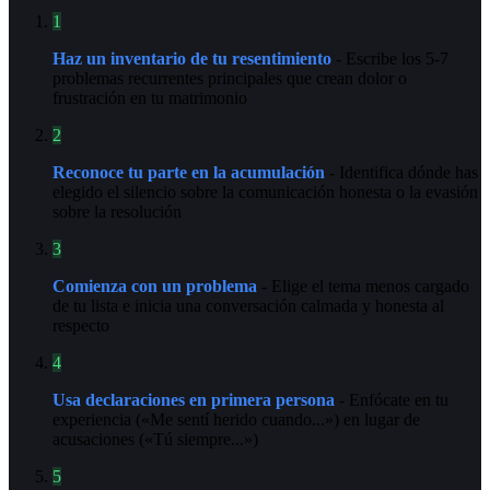
1
Haz un inventario de tu resentimiento
- Escribe los 5-7
problemas recurrentes principales que crean dolor o
frustración en tu matrimonio
2
Reconoce tu parte en la acumulación
- Identifica dónde has
elegido el silencio sobre la comunicación honesta o la evasión
sobre la resolución
3
Comienza con un problema
- Elige el tema menos cargado
de tu lista e inicia una conversación calmada y honesta al
respecto
4
Usa declaraciones en primera persona
- Enfócate en tu
experiencia («Me sentí herido cuando...») en lugar de
acusaciones («Tú siempre...»)
5