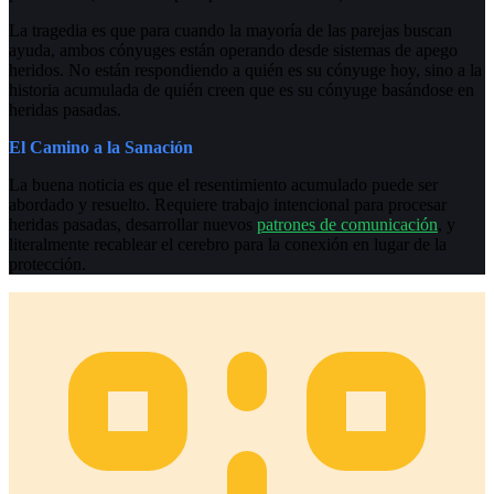
La tragedia es que para cuando la mayoría de las parejas buscan
ayuda, ambos cónyuges están operando desde sistemas de apego
heridos. No están respondiendo a quién es su cónyuge hoy, sino a la
historia acumulada de quién creen que es su cónyuge basándose en
heridas pasadas.
El Camino a la Sanación
La buena noticia es que el resentimiento acumulado puede ser
abordado y resuelto. Requiere trabajo intencional para procesar
heridas pasadas, desarrollar nuevos
patrones de comunicación
, y
literalmente recablear el cerebro para la conexión en lugar de la
protección.