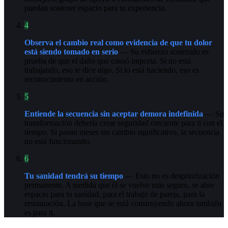
puedan sostener espacio para tu experiencia.
4
Observa el cambio real como evidencia de que tu dolor
está siendo tomado en serio
— Su esfuerzo sostenido es
prueba de que el daño que causó importa. Si no está
trabajando, eso te dice algo. Si lo está haciendo, eso es
reconocimiento en acción.
5
Entiende la secuencia sin aceptar demora indefinida
— Su
transformación debería crear seguridad creciente para ti con el
tiempo. Si pasan meses sin cambio significativo, la secuencia
no está funcionando.
6
Tu sanidad tendrá su tiempo
— Esto no es despriorización
permanente. A medida que él se vuelve más seguro, se abre
espacio para tu sanidad, para el trabajo de pareja, para la
restauración. La base que se está construyendo ahora también
es para ti.