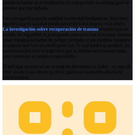
aborda la fuente de la disfunción, lo cual permite la sanidad para la
persona que fue dañada.
Esto no significa que tu sanidad espere indefinidamente. Más bien,
significa que tu sanidad puede proceder sobre terreno más sólido.
La investigación sobre recuperación de trauma
muestra que un
sentido de seguridad es prerequisito para procesar el trauma. Intentar
sanar mientras la fuente de peligro permanece sin cambios mantiene
al sistema nervioso en modo protector, lo cual inhibe la sanidad. Su
transformación crea la seguridad que tu sistema nervioso necesita
para comenzar su propia recuperación.
El enfoque secuencial no se trata de desestimar tu dolor—se trata de
crear condiciones donde tu dolor pueda ser realmente abordado
efectivamente.