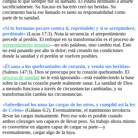
cumpla lo que siempre fue su llamado. Él estaba destinado a amarte
sacrificialmente. Su fracaso en hacerlo creó tus heridas. Su
crecimiento hacia ese llamado es tanto su responsabilidad como
parte de tu sanidad.
«Si tu hermano pecare contra ti, repréndele; y si se arrepintiere,
perdónale»
(Lucas 17:3). Nota la secuencia: el arrepentimiento
precede al perdón. El enfoque en su transformación es el proceso de
arrepentimiento genuino
—no solo palabras, sino cambio real. Esto
no está pasando por alto tu dolor; está creando las condiciones
donde la sanidad y el perdón se vuelven posibles.
«Él sana a los quebrantados de corazón, y venda sus heridas»
(Salmos 147:3). Dios se preocupa por tu corazón quebrantado. El
proceso de sanidad
no te está ignorando—está estableciendo la base
sobre la cual tu corazón puede realmente sanar. La sanidad de Dios
a menudo funciona a través de circunstancias cambiadas, y su
transformación cambia tus circunstancias.
«Sobrellevad los unos las cargas de los otros, y cumplid así la ley
de Cristo»
(Gálatas 6:2). Eventualmente, el matrimonio involucra
llevar las cargas mutuamente. Pero eso solo es posible cuando
ambos cónyuges son capaces de llevar peso. Su trabajo ahora mismo
es convertirse en alguien capaz de cargar su parte—y
eventualmente, cargar algo de la tuya.