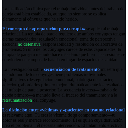
La justificación clínica para el trabajo individual antes del trabajo de
pareja está bien establecida, aunque no siempre se explica
claramente al cónyuge que ha sido herido.
El concepto de «preparación para terapia»
se aplica al trabajo
relacional. La terapia de pareja requiere que ambos cónyuges tengan
ciertas capacidades: regulación emocional, toma de perspectiva,
escucha
no defensiva
, responsabilidad y resolución colaborativa de
problemas. Si uno de los cónyuges carece de estas capacidades, la
terapia de pareja a menudo hace más daño que bien—las sesiones se
convierten en campos de batalla en lugar de espacios de sanidad.
La investigación sobre
secuenciación de tratamiento
muestra que
cuando uno de los cónyuges tiene problemas individuales
significativos (desregulación emocional, patología de carácter,
adicción), abordarlos primero mejora dramáticamente los resultados
del trabajo de pareja posterior. La secuencia inversa—trabajo de
pareja primero—a menudo lleva al fracaso del tratamiento y a la
retraumatización
del cónyuge.
La distinción entre «víctima» y «paciente» en trauma relacional
es relevante aquí. Tú eres la víctima de su comportamiento—tu
dolor es real y merece reconocimiento. Él es quien cuya disfunción
creó el problema—él necesita intervención. El tratamiento efectivo