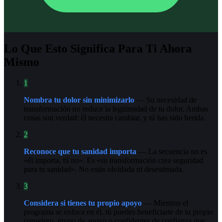
Lo Que Esto Significa Para Ti Ahora
Mismo
1
Nombra tu dolor sin minimizarlo
— Su necesidad de
transformación no reduce la legitimidad de tu dolor. Ambas
cosas son verdad: él necesita cambiar, y tú has sido herida.
2
Reconoce que tu sanidad importa
— La secuencia no es
«él importa, tú no». Es «su transformación crea seguridad
para tu sanidad». No estás olvidada ni desestimada.
3
Considera si tienes tu propio apoyo
— Mientras el
programa se enfoca en él, tú puedes beneficiarte de tu propio
consejero, grupo de apoyo o confidentes de confianza que