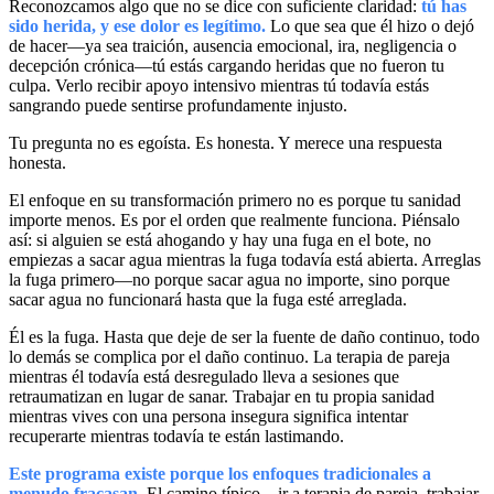
Reconozcamos algo que no se dice con suficiente claridad:
tú has
sido herida, y ese dolor es legítimo.
Lo que sea que él hizo o dejó
de hacer—ya sea traición, ausencia emocional, ira, negligencia o
decepción crónica—tú estás cargando heridas que no fueron tu
culpa. Verlo recibir apoyo intensivo mientras tú todavía estás
sangrando puede sentirse profundamente injusto.
Tu pregunta no es egoísta. Es honesta. Y merece una respuesta
honesta.
El enfoque en su transformación primero no es porque tu sanidad
importe menos. Es por el orden que realmente funciona. Piénsalo
así: si alguien se está ahogando y hay una fuga en el bote, no
empiezas a sacar agua mientras la fuga todavía está abierta. Arreglas
la fuga primero—no porque sacar agua no importe, sino porque
sacar agua no funcionará hasta que la fuga esté arreglada.
Él es la fuga. Hasta que deje de ser la fuente de daño continuo, todo
lo demás se complica por el daño continuo. La terapia de pareja
mientras él todavía está desregulado lleva a sesiones que
retraumatizan en lugar de sanar. Trabajar en tu propia sanidad
mientras vives con una persona insegura significa intentar
recuperarte mientras todavía te están lastimando.
Este programa existe porque los enfoques tradicionales a
menudo fracasan.
El camino típico—ir a terapia de pareja, trabajar