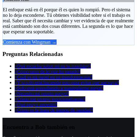
El enfoque está en él porque él es quien lo rompió. Pero el sistema
no lo deja esconderse. Tú obtienes visibilidad sobre si el trabajo es
real. Saber que él necesita cambiar y ver evidencia de que realmente
está cambiando son dos cosas diferentes. La segunda es lo que hace
que esperar sea soportable.
Comienza con Wingman →
Preguntas Relacionadas
¿Qué escucha sobre mí en tu coaching?
¿Cómo sano de lo que ha pasado?
¿Cuál es mi papel en su transformación?
¿Y si solo está haciendo esto para evitar que me vaya?
¿Solo está aprendiendo a manipularme mejor?
¿Necesito mi propio apoyo?
¿Cómo me protejo emocionalmente?
¿Qué apoyo necesito?
¿Cómo es la línea de tiempo de sanidad?
Encuentra a Bob también en