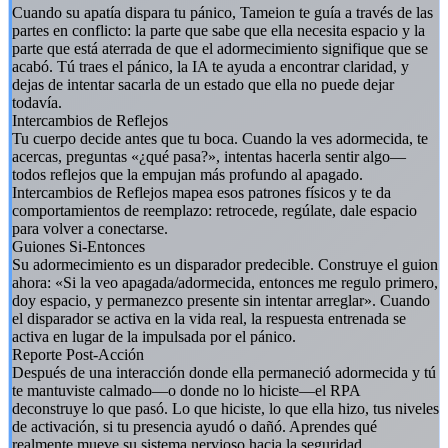
Cuando su apatía dispara tu pánico, Tameion te guía a través de las
partes en conflicto: la parte que sabe que ella necesita espacio y la
parte que está aterrada de que el adormecimiento signifique que se
acabó. Tú traes el pánico, la IA te ayuda a encontrar claridad, y
dejas de intentar sacarla de un estado que ella no puede dejar
todavía.
Intercambios de Reflejos
Tu cuerpo decide antes que tu boca. Cuando la ves adormecida, te
acercas, preguntas «¿qué pasa?», intentas hacerla sentir algo—
todos reflejos que la empujan más profundo al apagado.
Intercambios de Reflejos mapea esos patrones físicos y te da
comportamientos de reemplazo: retrocede, regúlate, dale espacio
para volver a conectarse.
Guiones Si-Entonces
Su adormecimiento es un disparador predecible. Construye el guion
ahora: «Si la veo apagada/adormecida, entonces me regulo primero,
doy espacio, y permanezco presente sin intentar arreglar». Cuando
el disparador se activa en la vida real, la respuesta entrenada se
activa en lugar de la impulsada por el pánico.
Reporte Post-Acción
Después de una interacción donde ella permaneció adormecida y tú
te mantuviste calmado—o donde no lo hiciste—el RPA
deconstruye lo que pasó. Lo que hiciste, lo que ella hizo, tus niveles
de activación, si tu presencia ayudó o dañó. Aprendes qué
realmente mueve su sistema nervioso hacia la seguridad.