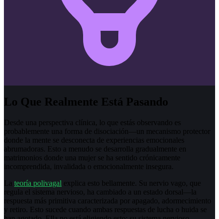
Lo Que Realmente Está Pasando
Desde una perspectiva clínica, lo que estás observando es
probablemente una forma de disociación—un mecanismo protector
donde la mente se desconecta de experiencias emocionales
abrumadoras. Esto a menudo se desarrolla gradualmente en
matrimonios donde una mujer se ha sentido crónicamente
incomprendida, invalidada o emocionalmente insegura.
La
teoría polivagal
explica esto bellamente. Su nervio vago, que
regula el sistema nervioso, ha cambiado a un estado dorsal—la
respuesta más primitiva caracterizada por apagado, adormecimiento
y retiro. Esto sucede cuando ambas respuestas de lucha o huida se
han agotado. Ella no está eligiendo esto; su sistema nervioso