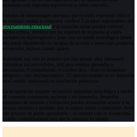
autónomo está eligiendo supervivencia sobre conexión.
Estudios de neuroimagen muestran que el estrés relacional crónico
en realidad cambia la estructura cerebral. Las áreas responsables del
procesamiento emocional
y la conexión social pueden volverse
menos activas, mientras que las regiones de respuesta al estrés
permanecen hipervigilantes. Esto crea un estado neurológico donde
ella puede literalmente ser incapaz de acceder a emociones positivas
o conexión, incluso cuando quiere.
A menudo veo esto en mujeres que han pasado años intentando
comunicar sus necesidades, solo para sentirse ignoradas o
descartadas. Eventualmente, el cerebro dice, «Esto es demasiado
peligroso—nos desconectamos». El adormecimiento no es depresión
en el sentido tradicional; es disociación protectora.
La recuperación requiere reconstruir seguridad neurológica a través
de conexión consistente, paciente y sin demandas. Pequeños
momentos de sintonía y validación pueden lentamente ayudar a su
sistema nervioso a aprender que es seguro volver a conectarse. Pero
este proceso no puede apresurarse—su cerebro solo se reconectará
cuando verdaderamente crea que la amenaza ha pasado.