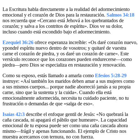
La Escritura habla directamente a la realidad del adormecimiento
emocional y el corazón de Dios para la restauración.
Salmos 34:18
nos recuerda que «Cercano está Jehová a los quebrantados de
corazón; y salva a los contritos de espíritu». Dios ve su dolor,
incluso cuando está escondido bajo el adormecimiento.
Ezequiel 36:26
ofrece esperanza increíble: «Os daré corazón nuevo,
ypondré espíritu nuevo dentro de vosotros; y quitaré de vuestra
carne el corazón de piedra, y os daré un corazón de carne». Este
versículo reconoce que los corazones pueden endurecerse—como
piedra—pero Dios se especializa en restauración y renovación.
Como su esposo, estás llamado a amarla como
Efesios 5:28-29
instruye: «Así también los maridos deben amar a sus mujeres como
a sus mismos cuerpos... porque nadie aborreció jamás a su propia
carne, sino que la sustenta y la cuida». Cuando ella está
emocionalmente adormecida, necesita tu cuidado paciente, no tu
frustración o demandas de que «salga de eso».
Isaías 42:3
describe el enfoque gentil de Jesús: «No quebrará la
caña cascada, ni apagará el pábilo que humeare». La capacidad
emocional de tu esposa puede ser como una caña cascada ahora
mismo—frágil y apenas funcionando. El ejemplo de Cristo nos
muestra acercarnos con ternura, no con fuerza.