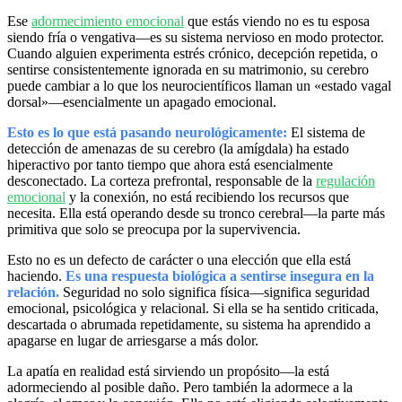
Ese
adormecimiento emocional
que estás viendo no es tu esposa
siendo fría o vengativa—es su sistema nervioso en modo protector.
Cuando alguien experimenta estrés crónico, decepción repetida, o
sentirse consistentemente ignorada en su matrimonio, su cerebro
puede cambiar a lo que los neurocientíficos llaman un «estado vagal
dorsal»—esencialmente un apagado emocional.
Esto es lo que está pasando neurológicamente:
El sistema de
detección de amenazas de su cerebro (la amígdala) ha estado
hiperactivo por tanto tiempo que ahora está esencialmente
desconectado. La corteza prefrontal, responsable de la
regulación
emocional
y la conexión, no está recibiendo los recursos que
necesita. Ella está operando desde su tronco cerebral—la parte más
primitiva que solo se preocupa por la supervivencia.
Esto no es un defecto de carácter o una elección que ella está
haciendo.
Es una respuesta biológica a sentirse insegura en la
relación.
Seguridad no solo significa física—significa seguridad
emocional, psicológica y relacional. Si ella se ha sentido criticada,
descartada o abrumada repetidamente, su sistema ha aprendido a
apagarse en lugar de arriesgarse a más dolor.
La apatía en realidad está sirviendo un propósito—la está
adormeciendo al posible daño. Pero también la adormece a la