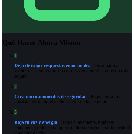
Qué Hacer Ahora Mismo
1
Deja de exigir respuestas emocionales
- Presionarla a
«sentir más» solo confirma a su sistema nervioso que no está
segura
2
Crea micro-momentos de seguridad
- Pequeños actos
consistentes de bondad sin esperar nada a cambio
3
Baja tu voz y energía
- Habla suavemente, muévete
lentamente, reduce cualquier sentido de urgencia o intensidad
alrededor de ella