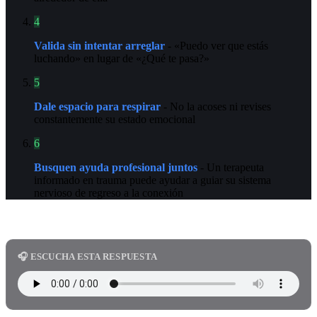
4
Valida sin intentar arreglar
- «Puedo ver que estás
luchando» en lugar de «¿Qué te pasa?»
5
Dale espacio para respirar
- No la acoses ni revises
constantemente su estado emocional
6
Busquen ayuda profesional juntos
- Un terapeuta
informado en trauma puede ayudar a guiar su sistema
nervioso de regreso a la conexión
🎧 ESCUCHA ESTA RESPUESTA