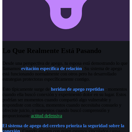
Lo Que Realmente Está Pasando
Desde una perspectiva de apego, tu esposa está demostrando lo que
llamamos
evitación específica de relación
. Su sistema de apego
está funcionando normalmente con otros pero ha desarrollado
estrategias protectoras específicamente contigo.
Esto típicamente surge de
heridas de apego repetidas
- momentos
cuando ella buscó conexión y experimentó dolor en su lugar. Estos
podrían ser momentos cuando compartió algo vulnerable y
respondiste con crítica, momentos cuando necesitaba consuelo y
ofreciste juicio, o momentos cuando buscó comprensión y
proporcionaste
actitud defensiva
.
El sistema de apego del cerebro prioriza la seguridad sobre la
conexión
. Cuando alguien con quien estamos vinculados causa