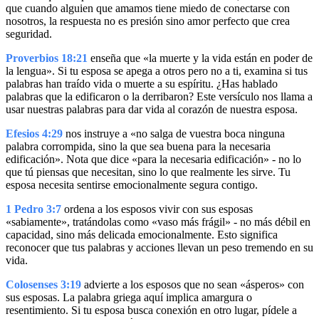
que cuando alguien que amamos tiene miedo de conectarse con
nosotros, la respuesta no es presión sino amor perfecto que crea
seguridad.
Proverbios 18:21
enseña que «la muerte y la vida están en poder de
la lengua». Si tu esposa se apega a otros pero no a ti, examina si tus
palabras han traído vida o muerte a su espíritu. ¿Has hablado
palabras que la edificaron o la derribaron? Este versículo nos llama a
usar nuestras palabras para dar vida al corazón de nuestra esposa.
Efesios 4:29
nos instruye a «no salga de vuestra boca ninguna
palabra corrompida, sino la que sea buena para la necesaria
edificación». Nota que dice «para la necesaria edificación» - no lo
que tú piensas que necesitan, sino lo que realmente les sirve. Tu
esposa necesita sentirse emocionalmente segura contigo.
1 Pedro 3:7
ordena a los esposos vivir con sus esposas
«sabiamente», tratándolas como «vaso más frágil» - no más débil en
capacidad, sino más delicada emocionalmente. Esto significa
reconocer que tus palabras y acciones llevan un peso tremendo en su
vida.
Colosenses 3:19
advierte a los esposos que no sean «ásperos» con
sus esposas. La palabra griega aquí implica amargura o
resentimiento. Si tu esposa busca conexión en otro lugar, pídele a