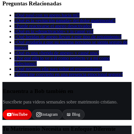
Preguntas Relacionadas
¿Qué pasó con su apego hacia mí?
¿Qué es la «evitación ganada» del dolor matrimonial?
¿Puede reactivarse el apego desactivado?
¿Qué es la «desactivación» y la causé yo?
¿Qué heridas de apego llevan a este tipo de retraimiento?
¿Qué ayudaría a que su sistema nervioso se sienta seguro de
nuevo?
¿Qué es una «herida de apego» y causé una?
¿Por qué ella lo ve a él como perfecto y a mí como
defectuoso?
¿Qué necesita ella para soltar el resentimiento?
¿Cómo me convierto en una presencia emocional segura?
Encuentra a Bob también en
Suscríbete para videos semanales sobre matrimonio cristiano.
YouTube
Instagram
📖 Blog
Tu Matrimonio Necesita un Enfoque Diferente