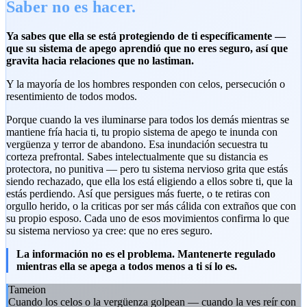
Saber no es hacer.
Ya sabes que ella se está protegiendo de ti específicamente —
que su sistema de apego aprendió que no eres seguro, así que
gravita hacia relaciones que no lastiman.
Y la mayoría de los hombres responden con celos, persecución o
resentimiento de todos modos.
Porque cuando la ves iluminarse para todos los demás mientras se
mantiene fría hacia ti, tu propio sistema de apego te inunda con
vergüenza y terror de abandono. Esa inundación secuestra tu
corteza prefrontal. Sabes intelectualmente que su distancia es
protectora, no punitiva — pero tu sistema nervioso grita que estás
siendo rechazado, que ella los está eligiendo a ellos sobre ti, que la
estás perdiendo. Así que persigues más fuerte, o te retiras con
orgullo herido, o la criticas por ser más cálida con extraños que con
su propio esposo. Cada uno de esos movimientos confirma lo que
su sistema nervioso ya cree: que no eres seguro.
La información no es el problema. Mantenerte regulado
mientras ella se apega a todos menos a ti sí lo es.
Tameion
Cuando los celos o la vergüenza golpean — cuando la ves reír con