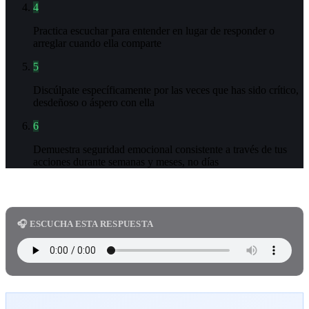
4
Practica escuchar para entender en lugar de responder o
arreglar cuando ella comparte
5
Discúlpate específicamente por las veces que has sido crítico,
desdeñoso o áspero con ella
6
Demuestra seguridad emocional consistente a través de tus
acciones durante semanas y meses, no días
🎧 ESCUCHA ESTA RESPUESTA