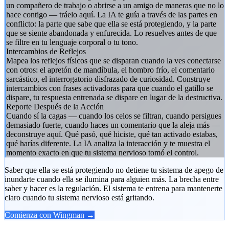
un compañero de trabajo o abrirse a un amigo de maneras que no lo
hace contigo — tráelo aquí. La IA te guía a través de las partes en
conflicto: la parte que sabe que ella se está protegiendo, y la parte
que se siente abandonada y enfurecida. Lo resuelves antes de que
se filtre en tu lenguaje corporal o tu tono.
Intercambios de Reflejos
Mapea los reflejos físicos que se disparan cuando la ves conectarse
con otros: el apretón de mandíbula, el hombro frío, el comentario
sarcástico, el interrogatorio disfrazado de curiosidad. Construye
intercambios con frases activadoras para que cuando el gatillo se
dispare, tu respuesta entrenada se dispare en lugar de la destructiva.
Reporte Después de la Acción
Cuando sí la cagas — cuando los celos se filtran, cuando persigues
demasiado fuerte, cuando haces un comentario que la aleja más —
deconstruye aquí. Qué pasó, qué hiciste, qué tan activado estabas,
qué harías diferente. La IA analiza la interacción y te muestra el
momento exacto en que tu sistema nervioso tomó el control.
Saber que ella se está protegiendo no detiene tu sistema de apego de
inundarte cuando ella se ilumina para alguien más. La brecha entre
saber y hacer es la regulación. El sistema te entrena para mantenerte
claro cuando tu sistema nervioso está gritando.
Comienza con Wingman →