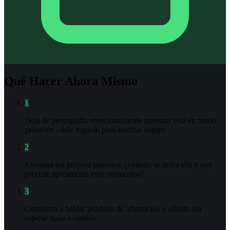
Qué Hacer Ahora Mismo
1
Deja de perseguirla emocionalmente mientras está en modo
protector - dale espacio para sentirse segura
2
Examina tus propios patrones: ¿cuándo se retira ella y qué
precede típicamente esos momentos?
3
Comienza a hablar palabras de afirmación y aliento sin
esperar nada a cambio