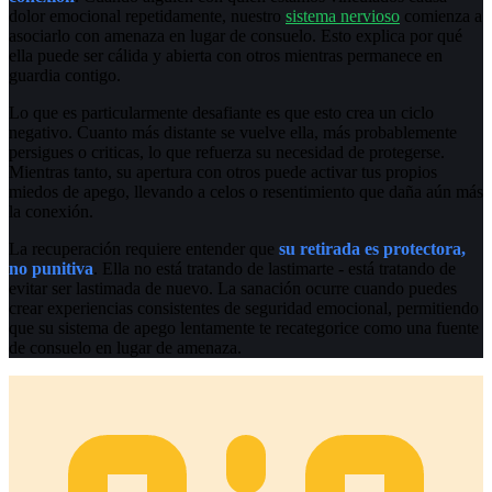
dolor emocional repetidamente, nuestro
sistema nervioso
comienza a
asociarlo con amenaza en lugar de consuelo. Esto explica por qué
ella puede ser cálida y abierta con otros mientras permanece en
guardia contigo.
Lo que es particularmente desafiante es que esto crea un ciclo
negativo. Cuanto más distante se vuelve ella, más probablemente
persigues o criticas, lo que refuerza su necesidad de protegerse.
Mientras tanto, su apertura con otros puede activar tus propios
miedos de apego, llevando a celos o resentimiento que daña aún más
la conexión.
La recuperación requiere entender que
su retirada es protectora,
no punitiva
. Ella no está tratando de lastimarte - está tratando de
evitar ser lastimada de nuevo. La sanación ocurre cuando puedes
crear experiencias consistentes de seguridad emocional, permitiendo
que su sistema de apego lentamente te recategorice como una fuente
de consuelo en lugar de amenaza.