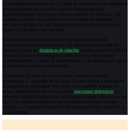
La investigación muestra que los hijos de divorciados que mantienen
relaciones positivas con ambos padres tienen resultados
significativamente mejores en todas las medidas de bienestar. Sin
embargo, el padre que permanece emocionalmente regulado y
consistente durante la crisis típicamente mantiene relaciones más
fuertes a largo plazo con sus hijos.
Neurológicamente, los cerebros de los niños todavía están
desarrollando la función ejecutiva y la regulación emocional. No
pueden procesar las
dinámicas de relación
adultas como lo hacen los
adultos. Cuando están expuestos a alto conflicto, sus sistemas
nerviosos entran en modo de supervivencia, y se alinearán con quien
se sienta más seguro en el momento.
La intervención más efectiva es lo que llamamos «crianza
terapéutica» — mantener tu rol como el padre estable y consistente
sin importar lo que haga el otro padre. Esto significa manejar tu
propia desregulación emocional, evitar
reacciones defensivas
, y
enfocarte completamente en ser una figura de apego seguro para tus
hijos. Los estudios muestran consistentemente que este enfoque
preserva y a menudo fortalece los vínculos padre-hijo a través de la
crisis familiar.