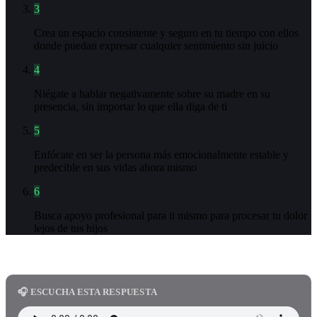
3
Crea un espacio consistente y seguro en tu tiempo con ellos
donde puedan expresar cualquier sentimiento sin juicio
4
Niégate a hablar negativamente sobre su madre en su
presencia, sin importar lo que ella diga de ti
5
Enfócate en ser la persona más emocionalmente estable y
predecible en sus vidas ahora mismo
6
Busca apoyo profesional para ti mismo para procesar tu dolor
lejos de tus hijos
🎧 ESCUCHA ESTA RESPUESTA