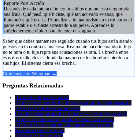
Reporte Post-Acción
Después de cada interacción con tus hijos durante esta temporada,
analízala. Qué pasó, qué hiciste, qué tan activado estabas, qué
funcionó y qué no. La IA analiza si te mantuviste en tu rol como el
padre estable o si fuiste arrastrado a su pelea. Aprendes lo
suficientemente rápido para detener el sangrado.
Saber que debes mantenerte regulado cuando tus hijos están siendo
puestos en tu contra es una cosa. Realmente hacerlo cuando tu hijo
no te mira o tu hija repite sus acusaciones es otra. La brecha entre
esas dos realidades es donde la mayoría de los hombres pierden a
sus hijos. El sistema cierra esa brecha.
Comienza con Wingman →
Preguntas Relacionadas
¿Cómo les digo a los niños?
¿Qué les digo cuando los niños preguntan qué está pasando?
¿Cómo co-paternizo durante esto?
Los niños están atrapados en medio — ¿cómo los protejo?
¿Qué es la «alienación parental» y está sucediendo?
¿Cómo no hablar mal de ella cuando estoy furioso?
No puedo controlar mi ira
¿Cómo dejo de explotar?