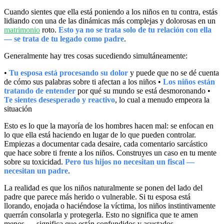
Cuando sientes que ella está poniendo a los niños en tu contra, estás
lidiando con una de las dinámicas más complejas y dolorosas en un
matrimonio
roto.
Esto ya no se trata solo de tu relación con ella
— se trata de tu legado como padre
.
Generalmente hay tres cosas sucediendo simultáneamente:
•
Tu esposa está procesando su dolor
y puede que no se dé cuenta
de cómo sus palabras sobre ti afectan a los niños •
Los niños están
tratando de entender
por qué su mundo se está desmoronando •
Te sientes desesperado y reactivo
, lo cual a menudo empeora la
situación
Esto es lo que la mayoría de los hombres hacen mal: se enfocan en
lo que ella está haciendo en lugar de lo que pueden controlar.
Empiezas a documentar cada desaire, cada comentario sarcástico
que hace sobre ti frente a los niños. Construyes un caso en tu mente
sobre su toxicidad.
Pero tus hijos no necesitan un fiscal —
necesitan un padre
.
La realidad es que los niños naturalmente se ponen del lado del
padre que parece más herido o vulnerable. Si tu esposa está
llorando, enojada o haciéndose la víctima, los niños instintivamente
querrán consolarla y protegerla. Esto no significa que te amen
menos — significa que están confundidos y asustados.