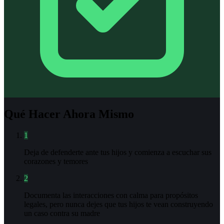
Qué Hacer Ahora Mismo
1
Deja de defenderte ante tus hijos y comienza a escuchar sus
corazones y temores
2
Documenta las interacciones con calma para propósitos
legales, pero nunca dejes que tus hijos te vean construyendo
un caso contra su madre