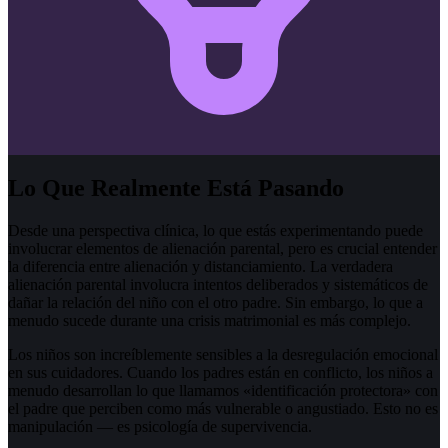
Lo Que Realmente Está Pasando
Desde una perspectiva clínica, lo que estás experimentando puede
involucrar elementos de alienación parental, pero es crucial entender
la diferencia entre alienación y distanciamiento. La verdadera
alienación parental involucra intentos deliberados y sistemáticos de
dañar la relación del niño con el otro padre. Sin embargo, lo que a
menudo sucede durante una crisis matrimonial es más complejo.
Los niños son increíblemente sensibles a la desregulación emocional
en sus cuidadores. Cuando los padres están en conflicto, los niños a
menudo desarrollan lo que llamamos «identificación protectora» con
el padre que perciben como más vulnerable o angustiado. Esto no es
manipulación — es psicología de supervivencia.