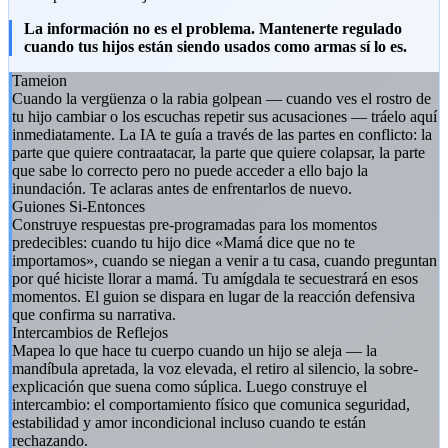
La información no es el problema. Mantenerte regulado
cuando tus hijos están siendo usados como armas sí lo es.
Tameion
Cuando la vergüenza o la rabia golpean — cuando ves el rostro de
tu hijo cambiar o los escuchas repetir sus acusaciones — tráelo aquí
inmediatamente. La IA te guía a través de las partes en conflicto: la
parte que quiere contraatacar, la parte que quiere colapsar, la parte
que sabe lo correcto pero no puede acceder a ello bajo la
inundación. Te aclaras antes de enfrentarlos de nuevo.
Guiones Si-Entonces
Construye respuestas pre-programadas para los momentos
predecibles: cuando tu hijo dice «Mamá dice que no te
importamos», cuando se niegan a venir a tu casa, cuando preguntan
por qué hiciste llorar a mamá. Tu amígdala te secuestrará en esos
momentos. El guion se dispara en lugar de la reacción defensiva
que confirma su narrativa.
Intercambios de Reflejos
Mapea lo que hace tu cuerpo cuando un hijo se aleja — la
mandíbula apretada, la voz elevada, el retiro al silencio, la sobre-
explicación que suena como súplica. Luego construye el
intercambio: el comportamiento físico que comunica seguridad,
estabilidad y amor incondicional incluso cuando te están
rechazando.