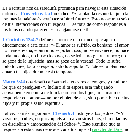
La Escritura nos da sabiduría profunda para navegar esta situación
dolorosa.
Proverbios 15:1
nos dice: *«La blanda respuesta quita la
ira; mas la palabra áspera hace subir el furor»*. Esto no se trata solo
de tus interacciones con tu esposa — se trata de cómo respondes a
tus hijos cuando parecen estar alejándose de ti.
1 Corintios 13:4-7
define el amor de una manera que aplica
directamente a esta crisis: *«El amor es sufrido, es benigno; el amor
no tiene envidia, el amor no es jactancioso, no se envanece; no hace
nada indebido, no busca lo suyo, no se irrita, no guarda rencor; no
se goza de la injusticia, mas se goza de la verdad. Todo lo sufre,
todo lo cree, todo lo espera, todo lo soporta»*. Este es tu plan para
amar a tus hijos durante esta temporada.
Mateo 5:44
nos desafía a *«amad a vuestros enemigos, y orad por
los que os persiguen»*. Incluso si tu esposa está trabajando
activamente en contra de tu relación con tus hijos, tu llamado es
responder con amor — no por el bien de ella, sino por el bien de tus
hijos y tu propia salud espiritual.
Tal vez lo más importante,
Efesios 6:4
instruye a los padres: *«Y
vosotros, padres, no provoquéis a ira a vuestros hijos, sino criadlos
en disciplina y amonestación del Señor»*. Esto significa que tu
respuesta a esta crisis debe acercar a tus hijos al
carácter de Dios
, no