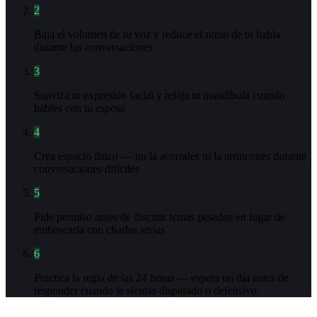
2
Baja el volumen de tu voz y reduce el ritmo de tu habla
durante las conversaciones
3
Suaviza tu expresión facial y relaja tu mandíbula cuando
hables con tu esposa
4
Crea espacio físico — no la acorrales ni la arrincones durante
conversaciones difíciles
5
Pide permiso antes de discutir temas pesados en lugar de
emboscarla con charlas serias
6
Practica la regla de las 24 horas — espera un día antes de
responder cuando te sientas disparado o defensivo