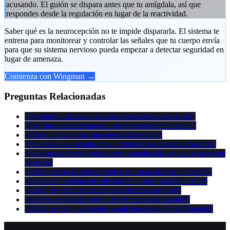
acusando. El guión se dispara antes que tu amígdala, así que
respondes desde la regulación en lugar de la reactividad.
Saber qué es la neurocepción no te impide dispararla. El sistema te
entrena para monitorear y controlar las señales que tu cuerpo envía
para que su sistema nervioso pueda empezar a detectar seguridad en
lugar de amenaza.
Comienza con Wingman →
Preguntas Relacionadas
¿Por qué su sistema nervioso necesita espacio de mí?
¿Soy una amenaza para su sistema en este momento?
¿Cómo vuelvo a ser una presencia segura?
¿Qué es la «co-regulación» y por qué no podemos hacerla?
¿Qué sucede neurológicamente cuando ella ve que aparece mi
número?
¿Cómo afecta el estrés crónico su capacidad de conexión?
¿Qué es la 'ventana de tolerancia' y cómo amplío la mía?
¿Cómo se ve la regulación del sistema nervioso?
¿Qué es «congelamiento» en términos polivagales?
¿Cómo se ve el «apagado vagal dorsal» en el matrimonio?