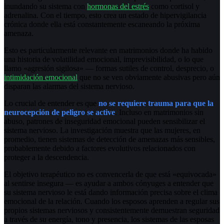
inundando su sistema con
hormonas del estrés
como cortisol y
adrenalina. Con el tiempo, esto crea un estado de hipervigilancia
crónica donde ella está constantemente escaneando la próxima
amenaza.
Esto es particularmente relevante en matrimonios donde ha habido
una historia de volatilidad emocional, imprevisibilidad, o lo que
llamo «agresión sigilosa» — formas sutiles de control, desprecio, o
intimidación emocional
que no se ven obviamente abusivas pero aún
disparan las alarmas del sistema nervioso.
Lo crucial de entender es que
no se requiere trauma para que la
neurocepción de peligro se active
. Incluso en matrimonios sin
abuso, patrones de inseguridad emocional pueden sensibilizar el
sistema nervioso. La investigación muestra que las mujeres, en
promedio, tienen sistemas de detección de amenazas más sensibles,
probablemente debido a factores evolutivos relacionados con
proteger a la descendencia.
El objetivo terapéutico no es convencerla de que está «equivocada»
al sentirse insegura — es ayudar a ambos cónyuges a entender que
su sistema nervioso le está dando información precisa sobre el clima
emocional de la relación. Cuando los esposos aprenden a regular sus
propios sistemas nerviosos y consistentemente demuestran seguridad
a través de su energía, tono y presencia, los sistemas de las esposas