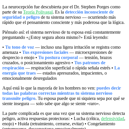
La neurocepción fue descubierta por el Dr. Stephen Porges como
parte de su
Teoría Polivagal
. Es la
detección inconsciente de
seguridad o peligro
de tu sistema nervioso — ocurriendo más
rápido que el pensamiento consciente y más poderosa que la lógica.
Piénsalo así: el sistema nervioso de tu esposa está constantemente
preguntando «¿Estoy segura ahora mismo?» Está leyendo:
•
Tu tono de voz
— incluso una ligera irritación se registra como
amenaza •
Tus expresiones faciales
— microexpresiones de
desprecio o enojo •
Tu postura corporal
— tensión, brazos
cruzados, o posicionamiento agresivo •
Tus patrones de
respiración
— respiración superficial o rápida señala estrés •
La
energía que traes
— estados apresurados, impacientes, o
emocionalmente desregulados
Aquí está lo que la mayoría de los hombres no ven:
puedes decir
todas las palabras correctas mientras tu sistema nervioso
transmite peligro
. Tu esposa puede que ni siquiera sepa por qué se
siente insegura — solo sabe que algo se siente «raro».
La parte complicada es que una vez que su sistema nervioso detecta
peligro, activa respuestas protectoras: • Lucha (crítica,
defensividad
,
enojo) • Huida (retraimiento, cerrarse, evitar) • Congelamiento
(entumecerse, desconectarse emocionalmente)