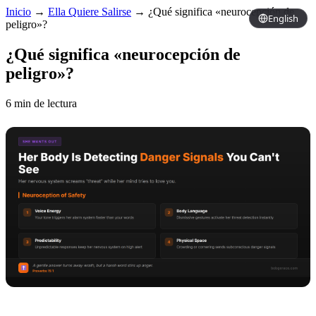
Inicio
→
Ella Quiere Salirse
→
¿Qué significa «neurocepción de
English
peligro»?
¿Qué significa «neurocepción de
peligro»?
6 min de lectura
Copy