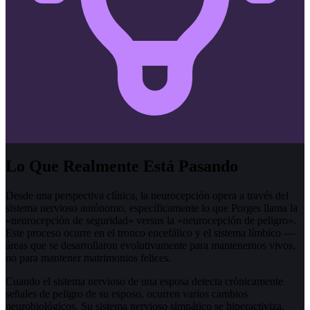
Lo Que Realmente Está Pasando
Desde una perspectiva clínica, la neurocepción opera a través del
sistema nervioso autónomo, específicamente lo que Porges llama la
«neurocepción de seguridad» versus la «neurocepción de peligro».
Este proceso ocurre en el tronco encefálico y el sistema límbico —
áreas que se desarrollaron evolutivamente para mantenernos vivos,
no para mantener matrimonios felices.
Cuando el sistema nervioso de una esposa detecta crónicamente
señales de peligro de su esposo, ocurren varios cambios
neurobiológicos. Su sistema nervioso simpático se hiperactiviza,