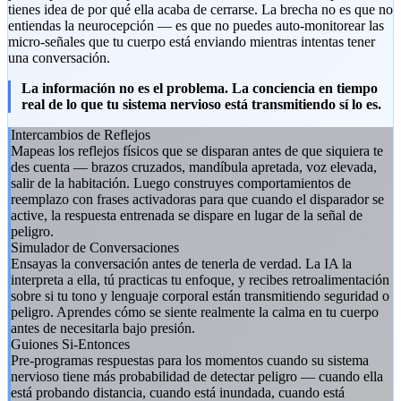
tienes idea de por qué ella acaba de cerrarse. La brecha no es que no
entiendas la neurocepción — es que no puedes auto-monitorear las
micro-señales que tu cuerpo está enviando mientras intentas tener
una conversación.
La información no es el problema. La conciencia en tiempo
real de lo que tu sistema nervioso está transmitiendo sí lo es.
Intercambios de Reflejos
Mapeas los reflejos físicos que se disparan antes de que siquiera te
des cuenta — brazos cruzados, mandíbula apretada, voz elevada,
salir de la habitación. Luego construyes comportamientos de
reemplazo con frases activadoras para que cuando el disparador se
active, la respuesta entrenada se dispare en lugar de la señal de
peligro.
Simulador de Conversaciones
Ensayas la conversación antes de tenerla de verdad. La IA la
interpreta a ella, tú practicas tu enfoque, y recibes retroalimentación
sobre si tu tono y lenguaje corporal están transmitiendo seguridad o
peligro. Aprendes cómo se siente realmente la calma en tu cuerpo
antes de necesitarla bajo presión.
Guiones Si-Entonces
Pre-programas respuestas para los momentos cuando su sistema
nervioso tiene más probabilidad de detectar peligro — cuando ella
está probando distancia, cuando está inundada, cuando está