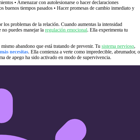
imientos • Amenazar con autolesionarse o hacer declaraciones
e los buenos tiempos pasados • Hacer promesas de cambio inmediato y
 los problemas de la relación. Cuando aumentas la intensidad
e no puedes manejar la
regulación emocional
. Ella experimenta tu
el mismo abandono que está tratando de prevenir. Tu
sistema nervioso
,
 más necesitas
. Ella comienza a verte como impredecible, abrumador, o
ema de apego ha sido activado en modo de supervivencia.