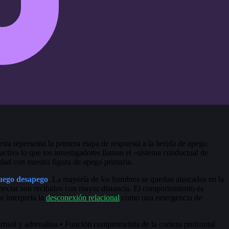
sta representa la primera etapa de respuesta a la herida de apego.
ctiva lo que los investigadores llaman el «sistema conductual de
d con nuestra figura de apego primaria.
luego desapego
. La mayoría de los hombres se quedan atascados en la
onectar son recibidos con mayor distancia. El comportamiento es
e interpreta la
desconexión relacional
como una emergencia de
rtisol y adrenalina • Función comprometida de la corteza prefrontal