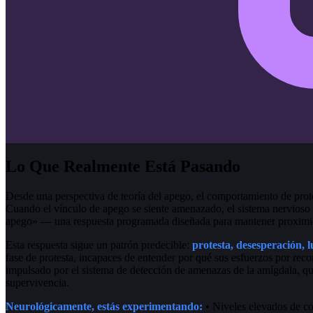
Lo Que Realmente Está Pasando
Desde una perspectiva de teoría del apego, el comportamiento de prote
Cuando el vínculo de apego se siente amenazado, el sistema nervioso a
apego» — una respuesta programada diseñada para mantener proximida
Esta respuesta sigue un patrón predecible:
protesta, desesperación, 
fase de protesta, incapaces de entender por qué sus esfuerzos por rec
impulsado por el sistema de detección de amenazas de la amígdala, qu
supervivencia.
Neurológicamente, estás experimentando:
• Niveles elevados de co