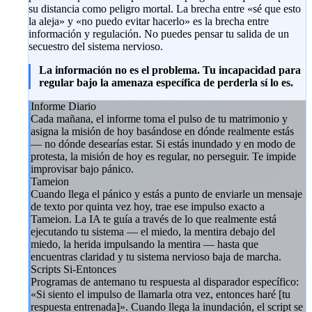
su distancia como peligro mortal. La brecha entre «sé que esto
la aleja» y «no puedo evitar hacerlo» es la brecha entre
información y regulación. No puedes pensar tu salida de un
secuestro del sistema nervioso.
La información no es el problema. Tu incapacidad para
regular bajo la amenaza específica de perderla sí lo es.
Informe Diario
Cada mañana, el informe toma el pulso de tu matrimonio y
asigna la misión de hoy basándose en dónde realmente estás
— no dónde desearías estar. Si estás inundado y en modo de
protesta, la misión de hoy es regular, no perseguir. Te impide
improvisar bajo pánico.
Tameion
Cuando llega el pánico y estás a punto de enviarle un mensaje
de texto por quinta vez hoy, trae ese impulso exacto a
Tameion. La IA te guía a través de lo que realmente está
ejecutando tu sistema — el miedo, la mentira debajo del
miedo, la herida impulsando la mentira — hasta que
encuentras claridad y tu sistema nervioso baja de marcha.
Scripts Si-Entonces
Programas de antemano tu respuesta al disparador específico:
«Si siento el impulso de llamarla otra vez, entonces haré [tu
respuesta entrenada]». Cuando llega la inundación, el script se