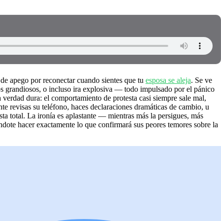
a de apego por reconectar cuando sientes que tu
esposa se aleja
. Se ve
os grandiosos, o incluso ira explosiva — todo impulsado por el pánico
la verdad dura: el comportamiento de protesta casi siempre sale mal,
te revisas su teléfono, haces declaraciones dramáticas de cambio, u
sta total. La ironía es aplastante — mientras más la persigues, más
éndote hacer exactamente lo que confirmará sus peores temores sobre la