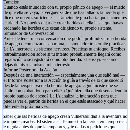
Tameion
Cuando estás inundado con tu propio pánico de apego — el miedo
de que ella se vaya, la vergüenza de que has fallado, la herida que
dice que no eres suficiente — Tameion te guía hasta que encuentres
claridad. No puedes dejar de crear heridas en ella hasta que hayas
ordenado las heridas que están dirigiendo tu propio sistema.
Simulador de Conversación
Antes de tener una conversación que podría profundizar una herida
de apego o comenzar a sanar una, el simulador te permite practicar.
La IA interpreta su sistema nervioso. Practicas tu enfoque. Recibes
retroalimentación sobre si tu intento probablemente llegará como
reparación o se registrará como otra herida. El ensayo es cómo
dejas de pisar la misma mina terrestre.
Informe Posterior a la Acción
Después de una interacción — especialmente una que salió mal —
el Informe Posterior a la Acción te guía a través de lo que sucedió
desde la perspectiva de la herida de apego. ¿Qué hiciste que se
sintió como abandono para ella? ¿Qué hizo ella que desencadenó tu
propio pánico de apego? La IA analiza la interacción para que
puedas ver el patrón de herida en el que estás atascado y qué hacer
diferente la próxima vez.
Saber que las heridas de apego crean vulnerabilidad a la aventura no
te impide crearlas. El sistema sí. Te muestra la herida en tiempo real,
te regula antes de que la empeores, y te da las repeticiones que