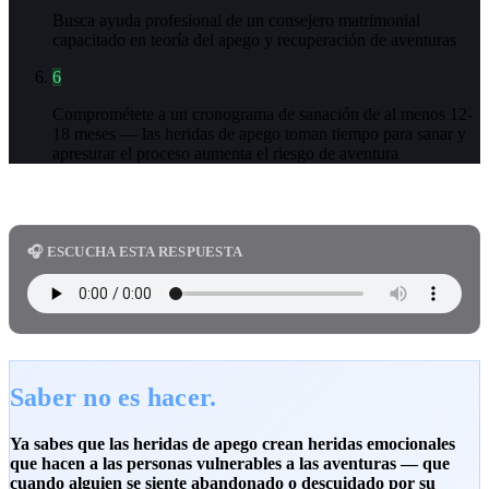
Busca ayuda profesional de un consejero matrimonial
capacitado en teoría del apego y recuperación de aventuras
6
Comprométete a un cronograma de sanación de al menos 12-
18 meses — las heridas de apego toman tiempo para sanar y
apresurar el proceso aumenta el riesgo de aventura
🎧 ESCUCHA ESTA RESPUESTA
Saber no es hacer.
Ya sabes que las heridas de apego crean heridas emocionales
que hacen a las personas vulnerables a las aventuras — que
cuando alguien se siente abandonado o descuidado por su