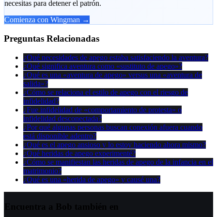
necesitas para detener el patrón.
Comienza con Wingman →
Preguntas Relacionadas
¿Qué necesidades de apego estaba satisfaciendo la aventura?
¿Qué significa aventura como «sustituto de apego»?
¿Qué es una «aventura de apego» versus una «aventura de
salida»?
¿Cómo se relaciona el estilo de apego con el riesgo de
infidelidad?
¿Fue infidelidad de «comportamiento de protesta» o
infidelidad desconectada?
¿Por qué algunas personas buscan conexión afuera cuando
está disponible adentro?
¿Qué es el apego ansioso y lo estoy haciendo ahora mismo?
¿Qué heridas de apego experimenté?
¿Cómo se manifiestan las heridas de apego de la infancia en el
matrimonio?
¿Qué es una «herida de apego» y causé una?
Encuentra a Bob también en