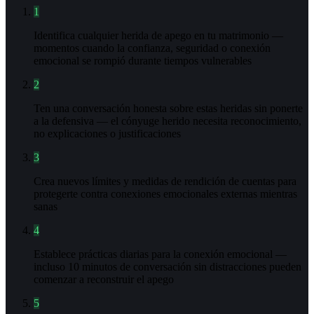
1
Identifica cualquier herida de apego en tu matrimonio —
momentos cuando la confianza, seguridad o conexión
emocional se rompió durante tiempos vulnerables
2
Ten una conversación honesta sobre estas heridas sin ponerte
a la defensiva — el cónyuge herido necesita reconocimiento,
no explicaciones o justificaciones
3
Crea nuevos límites y medidas de rendición de cuentas para
protegerte contra conexiones emocionales externas mientras
sanas
4
Establece prácticas diarias para la conexión emocional —
incluso 10 minutos de conversación sin distracciones pueden
comenzar a reconstruir el apego
5