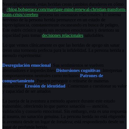
Neurológicamente, estas heridas crean cambios duraderos en cómo
el
//blog.bobgerace.com/marriage-mind-renewal-christian-transform-
brain-crisis/:cerebro
procesa las amenazas relacionales. El sistema
nervioso de la persona herida permanece en un estado de
hipervigilancia, constantemente escaneando en busca de peligro.
Este estrés crónico agota sus recursos emocionales y deteriora su
capacidad para tomar
decisiones relacionales
saludables.
Lo que vemos clínicamente es que las heridas de apego sin sanar
crean una tormenta perfecta para la infidelidad. La persona herida a
menudo experimenta:
Desregulación emocional
: Sus sentimientos se vuelven
abrumadores e impredecibles
Distorsiones cognitivas
: Interpretan
comportamientos neutrales como rechazos
Patrones de
comportamiento
: Pueden perseguir o retirarse de maneras
destructivas
Erosión de identidad
: Comienzan a cuestionar su valor
y capacidad de ser amados
La pareja de la aventura a menudo aparece durante este estado
vulnerable, ofreciendo lo que parece sanación — atención,
validación y consuelo emocional. Sin embargo, esta es una respuesta
al trauma, no sanación genuina. La persona herida no está eligiendo
la aventura desde un lugar de fortaleza; está respondiendo desde un
lugar de profunda herida.