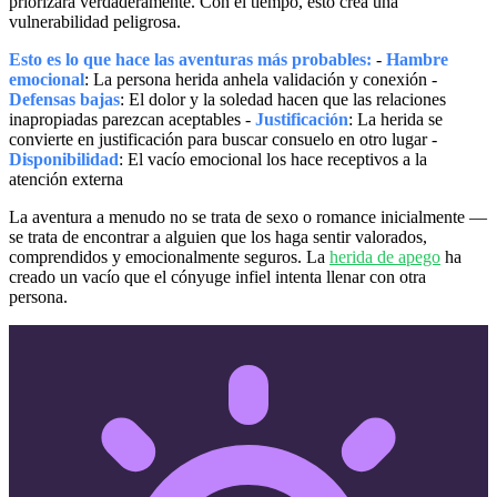
priorizará verdaderamente. Con el tiempo, esto crea una
vulnerabilidad peligrosa.
Esto es lo que hace las aventuras más probables:
-
Hambre
emocional
: La persona herida anhela validación y conexión -
Defensas bajas
: El dolor y la soledad hacen que las relaciones
inapropiadas parezcan aceptables -
Justificación
: La herida se
convierte en justificación para buscar consuelo en otro lugar -
Disponibilidad
: El vacío emocional los hace receptivos a la
atención externa
La aventura a menudo no se trata de sexo o romance inicialmente —
se trata de encontrar a alguien que los haga sentir valorados,
comprendidos y emocionalmente seguros. La
herida de apego
ha
creado un vacío que el cónyuge infiel intenta llenar con otra
persona.