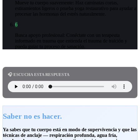
Mueve tu cuerpo suavemente: Haz caminatas cortas,
estiramientos ligeros o prueba yoga restaurativo para ayudar a
procesar las hormonas del estrés naturalmente.
6
Busca apoyo profesional: Conéctate con un terapeuta
informado en trauma que entienda el trauma de traición y
pueda guiar tu proceso de sanación.
🎧 ESCUCHA ESTA RESPUESTA
Saber no es hacer.
Ya sabes que tu cuerpo está en modo de supervivencia y que las
técnicas de anclaje — respiración profunda, agua fría,