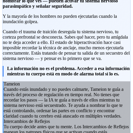
nombrar lo que ves — pueden activar tu sistema nervioso
parasimpático y señalar seguridad.
Y la mayoría de los hombres no pueden ejecutarlas cuando la
inundación golpea.
Cuando el trauma de traición desregula tu sistema nervioso, tu
corteza prefrontal se desconecta. Sabes qué hacer, pero tu amígdala
no te deja acceder a ello. El estado de hiperactivación hace casi
imposible recordar la técnica de anclaje, mucho menos ejecutarla
correctamente. Estás tratando de pensar tu salida de un secuestro del
sistema nervioso — y pensar es lo primero que se va.
La información no es el problema. Acceder a esa información
mientras tu cuerpo está en modo de alarma total sí lo es.
Tameion
Cuando estás inundado y no puedes calmarte, Tameion te guía a
través del proceso de regulación en tiempo real. No tienes que
recordar los pasos — la IA te guía a través de ellos mientras tu
sistema nervioso está secuestrado. Te ayuda a nombrar lo que te
está controlando, ordenar las partes en conflicto y encontrar
claridad cuando tu cerebro está atascado en múltiples verdades.
Intercambios de Reflejos
Tu cuerpo decide antes que tu mente. Los Intercambios de Reflejos
mapean los patrones físicos que se activan cuando estás