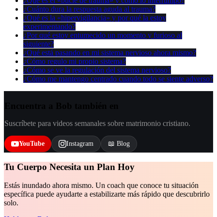
¿Qué es el «bucle de trauma» y cómo lo interrumpo?
¿Cuánto dura la respuesta aguda al trauma?
¿Qué es la «hipervigilancia» y por qué la estoy
experimentando?
¿Por qué estoy entumecido un momento y furioso al
siguiente?
¿Qué está pasando en mi sistema nervioso ahora mismo?
¿Cómo regulo mi propio sistema?
¿Cómo se ve la regulación del sistema nervioso?
¿Cómo me mantengo centrado cuando todo se siente adverso?
Encuentra a Bob también en
Suscríbete para videos semanales sobre matrimonio cristiano.
YouTube
Instagram
📖 Blog
Tu Cuerpo Necesita un Plan Hoy
Estás inundado ahora mismo. Un coach que conoce tu situación
específica puede ayudarte a estabilizarte más rápido que descubrirlo
solo.