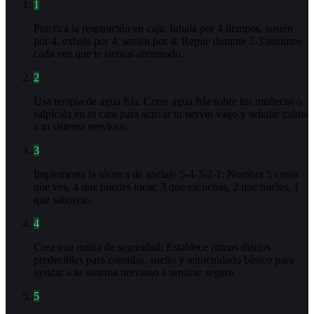
1
Practica la respiración en caja: Inhala por 4 tiempos, sostén
por 4, exhala por 4, sostén por 4. Repite durante 2-3 minutos
cada vez que te sientas abrumado.
2
Usa terapia de agua fría: Corre agua fría sobre tus muñecas o
salpícala en tu cara para activar tu nervio vago y señalar calma
a tu sistema nervioso.
3
Implementa la técnica de anclaje 5-4-3-2-1: Nombra 5 cosas
que ves, 4 que puedes tocar, 3 que escuchas, 2 que hueles, 1
que saboreas.
4
Crea una rutina de seguridad: Establece ritmos diarios
predecibles para comidas, sueño y autocuidado básico para
ayudar a tu sistema nervioso a sentirse seguro.
5