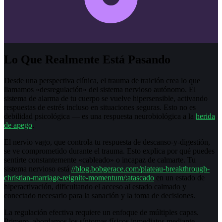
Lo Que Realmente Está Pasando
Desde una perspectiva clínica, el trauma de traición crea lo que
llamamos «desregulación» del sistema nervioso autónomo. El
sistema de alarma de tu cuerpo se vuelve hipersensible, activando
respuestas de estrés incluso en situaciones seguras. Esto no es
debilidad psicológica — es una respuesta neurobiológica a la
herida
de apego
.
El nervio vago, que controla tu respuesta de descanso-y-digestión,
se ve comprometido durante el trauma. Esto explica por qué puedes
sentirte constantemente «cableado» o incapaz de calmarte. Tu
sistema nervioso está
//blog.bobgerace.com/plateau-breakthrough-
christian-marriage-reignite-momentum/:atascado
en un estado de
hiperactivación, dificultando el acceso al estado calmado y
conectado necesario para la sanación y la toma de decisiones.
La regulación efectiva requiere un enfoque de múltiples capas.
Primero, abordamos los síntomas físicos inmediatos mediante