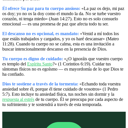
Él ofrece Su paz para tu cuerpo ansioso:
«La paz os dejo, mi paz
os doy; yo no os la doy como el mundo la da. No se turbe vuestro
corazón, ni tenga miedo» (Juan 14:27). Esto no es solo consuelo
emocional — es una promesa de paz que afecta todo tu ser.
El descanso no es opcional, es mandato:
«Venid a mí todos los
que estáis trabajados y cargados, y yo os haré descansar» (Mateo
11:28). Cuando tu cuerpo no se calma, esta es una invitación a
buscar intencionalmente descanso en la presencia de Dios.
Tu cuerpo es digno de cuidado:
«¿O ignoráis que vuestro cuerpo
es templo del
Espíritu Santo
?» (1 Corintios 6:19). Cuidar tus
síntomas físicos no es egoísmo — es mayordomía de lo que Dios te
ha confiado.
Dios te sostiene a través de la tormenta:
«Echando toda vuestra
ansiedad sobre él, porque él tiene cuidado de vosotros» (1 Pedro
5:7). Esto incluye tu ansiedad física, tus noches sin dormir y la
respuesta al estrés
de tu cuerpo. Él se preocupa por cada aspecto de
tu sufrimiento y te sostendrá a través de esta temporada.