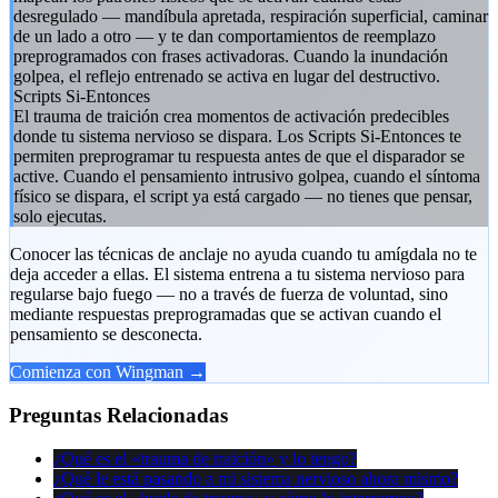
desregulado — mandíbula apretada, respiración superficial, caminar
de un lado a otro — y te dan comportamientos de reemplazo
preprogramados con frases activadoras. Cuando la inundación
golpea, el reflejo entrenado se activa en lugar del destructivo.
Scripts Si-Entonces
El trauma de traición crea momentos de activación predecibles
donde tu sistema nervioso se dispara. Los Scripts Si-Entonces te
permiten preprogramar tu respuesta antes de que el disparador se
active. Cuando el pensamiento intrusivo golpea, cuando el síntoma
físico se dispara, el script ya está cargado — no tienes que pensar,
solo ejecutas.
Conocer las técnicas de anclaje no ayuda cuando tu amígdala no te
deja acceder a ellas. El sistema entrena a tu sistema nervioso para
regularse bajo fuego — no a través de fuerza de voluntad, sino
mediante respuestas preprogramadas que se activan cuando el
pensamiento se desconecta.
Comienza con Wingman →
Preguntas Relacionadas
¿Qué es el «trauma de traición» y lo tengo?
¿Qué le está pasando a mi sistema nervioso ahora mismo?