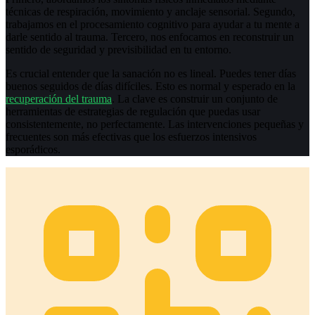
técnicas de respiración, movimiento y anclaje sensorial. Segundo,
trabajamos en el procesamiento cognitivo para ayudar a tu mente a
darle sentido al trauma. Tercero, nos enfocamos en reconstruir un
sentido de seguridad y previsibilidad en tu entorno.
Es crucial entender que la sanación no es lineal. Puedes tener días
buenos seguidos de días difíciles. Esto es normal y esperado en la
recuperación del trauma
. La clave es construir un conjunto de
herramientas de estrategias de regulación que puedas usar
consistentemente, no perfectamente. Las intervenciones pequeñas y
frecuentes son más efectivas que los esfuerzos intensivos
esporádicos.