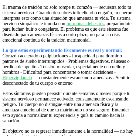
El trauma de traición no solo rompe tu corazón — secuestra todo tu
sistema nervioso. Cuando descubres infidelidad o engaño, tu cuerpo
interpreta esto como una situación que amenaza tu vida. Tu sistema
nervioso simpático te inunda con
hormonas del estrés
, preparándote
para luchar, huir o congelarte. El problema es que este sistema fue
diseñado para amenazas físicas a corto plazo, no para la crisis
emocional continua de la traición matrimonial.
Lo que estás experimentando físicamente es real y normal:
-
Corazón acelerado o palpitaciones - Incapacidad para dormir o
patrones de sueño interrumpidos - Problemas digestivos, náuseas o
pérdida de apetito - Tensión muscular, especialmente en cuello y
hombros - Dificultad para concentrarte o tomar decisiones -
Hipervigilancia
— constantemente escaneando amenazas - Sentirte
desconectado de tu cuerpo o entorno
Estos síntomas pueden persistir durante semanas o meses porque tu
sistema nervioso permanece activado, constantemente escaneando
peligro. Tu cuerpo no distingue entre una amenaza física y la
amenaza emocional de que tu matrimonio no sea seguro. Entender
esto ayuda a normalizar tu experiencia y guía tu camino hacia la
sanación.
El objetivo no es regresar inmediatamente a la normalidad — no hay