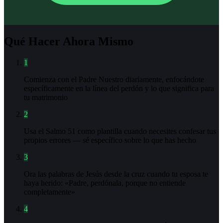
Qué Hacer Ahora Mismo
1
Comienza con el Padre Nuestro diariamente, enfocándote
específicamente en la línea del perdón y lo que significa para
tu matrimonio
2
Usa el Salmo 51 como plantilla cuando necesites confesar tus
propios errores — sé específico sobre lo que has hecho
3
Ora las palabras de Jesús desde la cruz cuando tu esposa te
haya herido: «Padre, perdónala, porque no entiende
completamente»
4