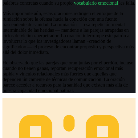
palabras concretas cuando su propio
vocabulario emocional
les falla.
Más importante aún, estas oraciones redirigen el enfoque de la
rumiación sobre la ofensa hacia la conexión con una fuente
trascendente de sanidad. La rumiación — esa repetición mental
interminable de las heridas — mantiene a las parejas atrapadas en
ciclos de víctima-perpetrador. La oración interrumpe este patrón al
involucrar lo que los investigadores llaman «creación de
significado» — el proceso de encontrar propósito y perspectiva más
allá del dolor inmediato.
He observado que las parejas que oran juntas por el perdón, incluso
cuando no tienen ganas, reportan recuperación emocional más
rápida y vínculos relacionales más fuertes que aquellas que
dependen únicamente de técnicas de comunicación. La oración
parece acceder a recursos para la sanidad que existen más allá de
nuestra capacidad emocional natural.