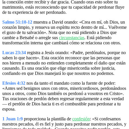
la conexión entre recibir y dar gracia. Cuando oras esto sobre tu
matrimonio, estás reconociendo que tu capacidad de perdonar fluye
de tu experiencia de ser perdonado.
Salmo 51:10-12
muestra a David orando: «Crea en mí, oh Dios, un
corazón limpio, y renueva un espíritu recto dentro de mí... Vuélveme
el gozo de tu salvación». Nota que no está pidiendo a Dios que
cambie a Betsabé o arregle sus
circunstancias
. Está pidiendo
transformación interna que cambiará cómo se relaciona con otros.
Lucas 23:34
registra a Jesús orando: «Padre, perdónalos, porque no
saben lo que hacen». Esta oración reconoce que las personas que
nos hieren a menudo no entienden completamente el daño que están
causando. Es una oración que elige misericordia sobre justicia,
confiando en que Dios manejará lo que nosotros no podemos.
Efesios 4:32
nos da tanto el mandato como la fuente de poder:
«Antes sed benignos unos con otros, misericordiosos, perdonándoos
unos a otros, como Dios también os perdonó a vosotros en Cristo».
Tus oraciones de perdón deben regresar regularmente a esta verdad
— el perdón de Dios hacia ti es el combustible para perdonar a tu
esposa.
1 Juan 1:9
proporciona la plantilla de
confesión
: «Si confesamos
nuestros pecados, él es fiel y justo para perdonar nuestros pecados, y