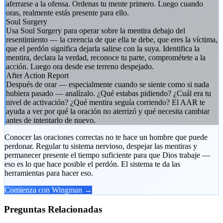
aferrarse a la ofensa. Ordenas tu mente primero. Luego cuando
oras, realmente estás presente para ello.
Soul Surgery
Usa Soul Surgery para operar sobre la mentira debajo del
resentimiento — la creencia de que ella te debe, que eres la víctima,
que el perdón significa dejarla salirse con la suya. Identifica la
mentira, declara la verdad, reconoce tu parte, comprométete a la
acción. Luego ora desde ese terreno despejado.
After Action Report
Después de orar — especialmente cuando se siente como si nada
hubiera pasado — analízalo. ¿Qué estabas pidiendo? ¿Cuál era tu
nivel de activación? ¿Qué mentira seguía corriendo? El AAR te
ayuda a ver por qué la oración no aterrizó y qué necesita cambiar
antes de intentarlo de nuevo.
Conocer las oraciones correctas no te hace un hombre que puede
perdonar. Regular tu sistema nervioso, despejar las mentiras y
permanecer presente el tiempo suficiente para que Dios trabaje —
eso es lo que hace posible el perdón. El sistema te da las
herramientas para hacer eso.
Comienza con Wingman →
Preguntas Relacionadas