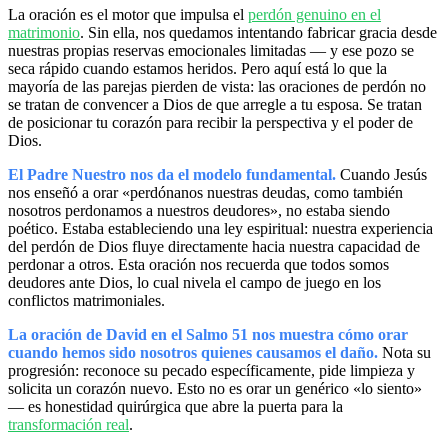
La oración es el motor que impulsa el
perdón genuino en el
matrimonio
. Sin ella, nos quedamos intentando fabricar gracia desde
nuestras propias reservas emocionales limitadas — y ese pozo se
seca rápido cuando estamos heridos. Pero aquí está lo que la
mayoría de las parejas pierden de vista: las oraciones de perdón no
se tratan de convencer a Dios de que arregle a tu esposa. Se tratan
de posicionar tu corazón para recibir la perspectiva y el poder de
Dios.
El Padre Nuestro nos da el modelo fundamental.
Cuando Jesús
nos enseñó a orar «perdónanos nuestras deudas, como también
nosotros perdonamos a nuestros deudores», no estaba siendo
poético. Estaba estableciendo una ley espiritual: nuestra experiencia
del perdón de Dios fluye directamente hacia nuestra capacidad de
perdonar a otros. Esta oración nos recuerda que todos somos
deudores ante Dios, lo cual nivela el campo de juego en los
conflictos matrimoniales.
La oración de David en el Salmo 51 nos muestra cómo orar
cuando hemos sido nosotros quienes causamos el daño.
Nota su
progresión: reconoce su pecado específicamente, pide limpieza y
solicita un corazón nuevo. Esto no es orar un genérico «lo siento»
— es honestidad quirúrgica que abre la puerta para la
transformación real
.