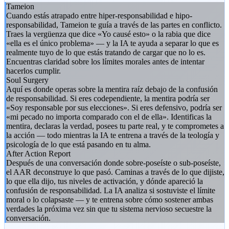
Tameion
Cuando estás atrapado entre hiper-responsabilidad e hipo-
responsabilidad, Tameion te guía a través de las partes en conflicto.
Traes la vergüenza que dice «Yo causé esto» o la rabia que dice
«ella es el único problema» — y la IA te ayuda a separar lo que es
realmente tuyo de lo que estás tratando de cargar que no lo es.
Encuentras claridad sobre los límites morales antes de intentar
hacerlos cumplir.
Soul Surgery
Aquí es donde operas sobre la mentira raíz debajo de la confusión
de responsabilidad. Si eres codependiente, la mentira podría ser
«Soy responsable por sus elecciones». Si eres defensivo, podría ser
«mi pecado no importa comparado con el de ella». Identificas la
mentira, declaras la verdad, posees tu parte real, y te comprometes a
la acción — todo mientras la IA te entrena a través de la teología y
psicología de lo que está pasando en tu alma.
After Action Report
Después de una conversación donde sobre-poseíste o sub-poseíste,
el AAR deconstruye lo que pasó. Caminas a través de lo que dijiste,
lo que ella dijo, tus niveles de activación, y dónde apareció la
confusión de responsabilidad. La IA analiza si sostuviste el límite
moral o lo colapsaste — y te entrena sobre cómo sostener ambas
verdades la próxima vez sin que tu sistema nervioso secuestre la
conversación.