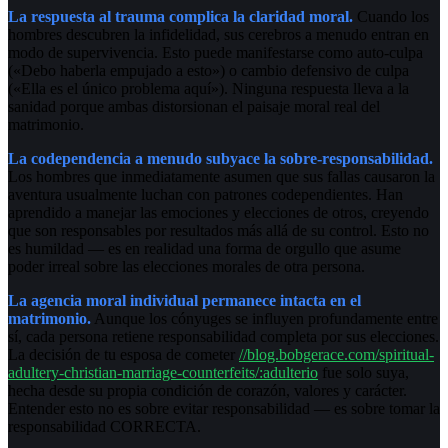
La respuesta al trauma complica la claridad moral.
Cuando los
hombres descubren la infidelidad, sus cerebros a menudo entran en
modo de supervivencia. Esto puede manifestarse como auto-culpa
(«Debo haberla empujado a esto») o cambio defensivo de culpa
(«Ella es el único problema aquí»). Ninguna respuesta lleva a la
sanidad porque ambas distorsionan el paisaje moral real del
matrimonio.
La codependencia a menudo subyace la sobre-responsabilidad.
Los hombres que inmediatamente asumen que sus fallas causaron la
aventura usualmente luchan con patrones codependientes. Han
aprendido a manejar las emociones y elecciones de otros, creyendo
que son responsables por resultados más allá de su control. Esto no
es humildad — es en realidad una forma de orgullo que asume
poder irreal sobre las elecciones morales de otra persona.
La agencia moral individual permanece intacta en el
matrimonio.
Aunque los cónyuges se influyen profundamente entre
sí, cada persona retiene responsabilidad completa por sus elecciones.
La decisión de tu esposa de cometer
//blog.bobgerace.com/spiritual-
adultery-christian-marriage-counterfeits/:adulterio
fue solo suya,
hecha desde su propia condición de corazón, valores y carácter.
Entender esto no es sobre evitar responsabilidad — es sobre tomar la
responsabilidad CORRECTA.