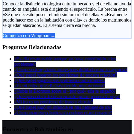
Conocer la distinción teológica entre tu pecado y el de ella no ayuda
cuando tu amígdala está dirigiendo el espectáculo. La brecha entre
«Sé que necesito poseer el mío sin tomar el de ella» y «Realmente
puedo hacer eso en la habitación con ella» es donde los matrimonios
se quedan atascados. El sistema cierra esa brecha.
Comienza con Wingman →
Preguntas Relacionadas
¿Es ella responsable aunque yo haya contribuido a los
problemas?
¿Cómo sostengo tanto mi responsabilidad como su agencia?
¿Qué papel jugaron los problemas de nuestra relación?
¿Qué papel jugaron sus problemas individuales?
¿Es mi culpa que ella haya tenido una aventura?
¿Habla la Escritura sobre el «por qué» ella te engañó?
¿Qué quiso decir Jesús acerca de quitar primero la viga?
¿Mi ira es un problema de fruto o de raíz?
¿Qué papel jugó mi infancia en mis patrones de ira?
¿Cómo mantengo límites sin endurecer mi corazón?
Encuentra a Bob también en