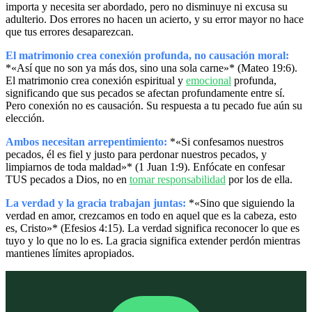
importa y necesita ser abordado, pero no disminuye ni excusa su
adulterio. Dos errores no hacen un acierto, y su error mayor no hace
que tus errores desaparezcan.
El matrimonio crea conexión profunda, no causación moral:
*«Así que no son ya más dos, sino una sola carne»* (Mateo 19:6).
El matrimonio crea conexión espiritual y
emocional
profunda,
significando que sus pecados se afectan profundamente entre sí.
Pero conexión no es causación. Su respuesta a tu pecado fue aún su
elección.
Ambos necesitan arrepentimiento:
*«Si confesamos nuestros
pecados, él es fiel y justo para perdonar nuestros pecados, y
limpiarnos de toda maldad»* (1 Juan 1:9). Enfócate en confesar
TUS pecados a Dios, no en
tomar responsabilidad
por los de ella.
La verdad y la gracia trabajan juntas:
*«Sino que siguiendo la
verdad en amor, crezcamos en todo en aquel que es la cabeza, esto
es, Cristo»* (Efesios 4:15). La verdad significa reconocer lo que es
tuyo y lo que no lo es. La gracia significa extender perdón mientras
mantienes límites apropiados.