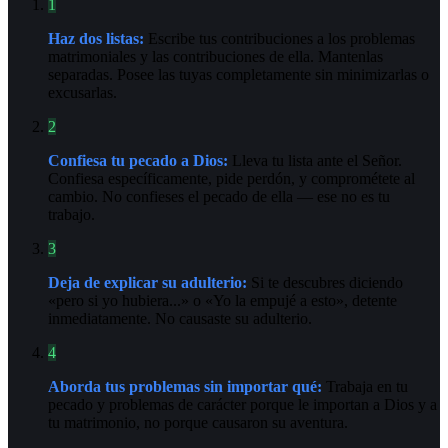
1
Haz dos listas:
Escribe tus contribuciones a los problemas
matrimoniales y las contribuciones de ella. Mantenlas
separadas. Posee las tuyas completamente sin minimizarlas o
excusarlas.
2
Confiesa tu pecado a Dios:
Lleva tu lista ante el Señor.
Confiesa específicamente, pide perdón, y comprométete al
cambio. No confieses el pecado de ella — ese no es tu
trabajo.
3
Deja de explicar su adulterio:
Si te descubres diciendo
«pero si yo hubiera...» o «Yo la empujé a esto», detente
inmediatamente. No causaste su adulterio.
4
Aborda tus problemas sin importar qué:
Trabaja en tu
pecado y problemas de carácter porque le importan a Dios y a
tu matrimonio, no porque causaron su aventura.