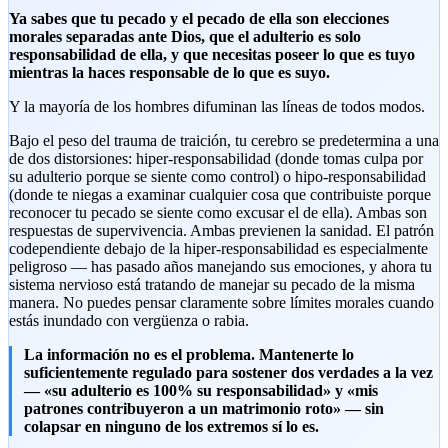
Ya sabes que tu pecado y el pecado de ella son elecciones
morales separadas ante Dios, que el adulterio es solo
responsabilidad de ella, y que necesitas poseer lo que es tuyo
mientras la haces responsable de lo que es suyo.
Y la mayoría de los hombres difuminan las líneas de todos modos.
Bajo el peso del trauma de traición, tu cerebro se predetermina a una
de dos distorsiones: hiper-responsabilidad (donde tomas culpa por
su adulterio porque se siente como control) o hipo-responsabilidad
(donde te niegas a examinar cualquier cosa que contribuiste porque
reconocer tu pecado se siente como excusar el de ella). Ambas son
respuestas de supervivencia. Ambas previenen la sanidad. El patrón
codependiente debajo de la hiper-responsabilidad es especialmente
peligroso — has pasado años manejando sus emociones, y ahora tu
sistema nervioso está tratando de manejar su pecado de la misma
manera. No puedes pensar claramente sobre límites morales cuando
estás inundado con vergüenza o rabia.
La información no es el problema. Mantenerte lo
suficientemente regulado para sostener dos verdades a la vez
— «su adulterio es 100% su responsabilidad» y «mis
patrones contribuyeron a un matrimonio roto» — sin
colapsar en ninguno de los extremos sí lo es.