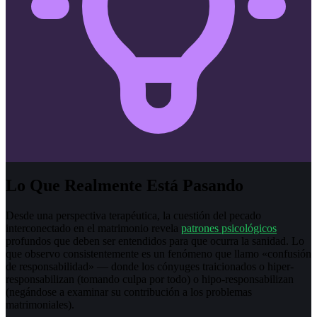
Lo Que Realmente Está Pasando
Desde una perspectiva terapéutica, la cuestión del pecado
interconectado en el matrimonio revela
patrones psicológicos
profundos que deben ser entendidos para que ocurra la sanidad. Lo
que observo consistentemente es un fenómeno que llamo «confusión
de responsabilidad» — donde los cónyuges traicionados o hiper-
responsabilizan (tomando culpa por todo) o hipo-responsabilizan
(negándose a examinar su contribución a los problemas
matrimoniales).