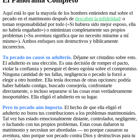
Aquí está lo que la mayoría de los hombres entienden mal sobre el
pecado en el matrimonio después de
descubrir la infidelidad
: o
toman responsabilidad por todo («Si hubiera sido mejor esposo, ella
no habría engañado») o minimizan completamente sus propios
problemas («Su aventura significa que no necesito mirarme a mí
mismo»). Ambos enfoques son destructivos y bíblicamente
incorrectos.
Tu pecado no causó su adulterio.
Déjame ser cristalino sobre esto.
El adulterio es una elección. Es una decisión de romper el pacto,
violar la confianza y perseguir el deseo egoísta sobre el compromiso.
Ninguna cantidad de tus fallas, negligencia o pecado la forzó a
elegir a otro hombre. Ella tenía docenas de otras opciones: podría
haber hablado contigo, buscado consejería, confrontarte
directamente, o incluso separarse si las cosas eran verdaderamente
insoportables. Ella eligió el adulterio en su lugar.
Pero tu pecado aún importa.
El hecho de que ella eligió el
adulterio no borra tus contribuciones a los problemas matrimoniales.
Tal vez has estado emocionalmente distante, controlador, negligente,
o luchando con tus propios problemas. Estas cosas dañaron tu
matrimonio y necesitan ser abordadas — no porque causaron su
aventura, sino porque son pecado contra Dios y destructivas para tu