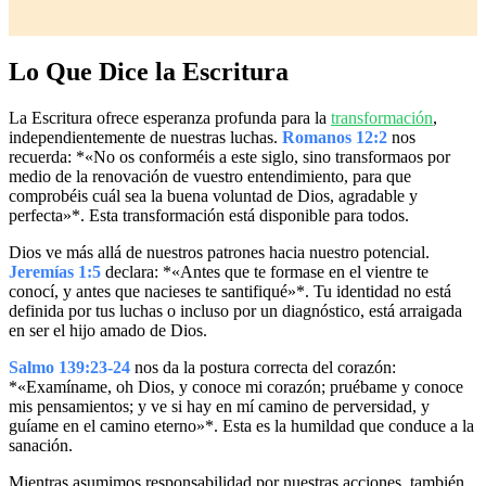
Lo Que Dice la Escritura
La Escritura ofrece esperanza profunda para la
transformación
,
independientemente de nuestras luchas.
Romanos 12:2
nos
recuerda: *«No os conforméis a este siglo, sino transformaos por
medio de la renovación de vuestro entendimiento, para que
comprobéis cuál sea la buena voluntad de Dios, agradable y
perfecta»*. Esta transformación está disponible para todos.
Dios ve más allá de nuestros patrones hacia nuestro potencial.
Jeremías 1:5
declara: *«Antes que te formase en el vientre te
conocí, y antes que nacieses te santifiqué»*. Tu identidad no está
definida por tus luchas o incluso por un diagnóstico, está arraigada
en ser el hijo amado de Dios.
Salmo 139:23-24
nos da la postura correcta del corazón:
*«Examíname, oh Dios, y conoce mi corazón; pruébame y conoce
mis pensamientos; y ve si hay en mí camino de perversidad, y
guíame en el camino eterno»*. Esta es la humildad que conduce a la
sanación.
Mientras asumimos responsabilidad por nuestras acciones, también