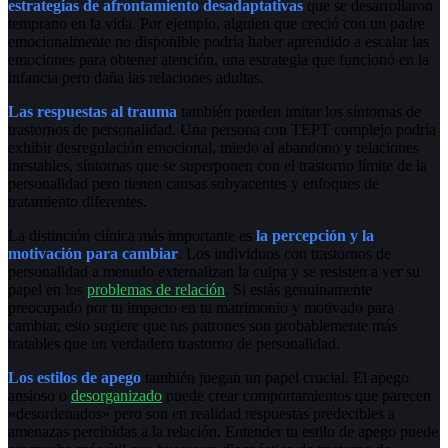
estrategias de afrontamiento desadaptativas
que se desarrollaron
temprano en la vida. Por ejemplo, alguien que creció con un padre
emocionalmente no disponible podría haber aprendido a escalar las
emociones para obtener atención, una estrategia que funcionó en la
infancia pero daña las relaciones adultas.
Las respuestas al trauma
también pueden imitar los síntomas de
trastornos de personalidad. Una persona con TEPT complejo podría
exhibir desregulación emocional, miedo al abandono y relaciones
inestables, síntomas que se superponen con el trastorno límite de la
personalidad pero tienen causas subyacentes y enfoques de
tratamiento diferentes.
La distinción clínica más importante es
la percepción y la
motivación para cambiar
. Los individuos con trastornos de
personalidad a menudo externalizan la culpa y se resisten a ver su
papel en los
problemas de relación
. Si estás genuinamente
preocupado por tu impacto en tu matrimonio y motivado para
cambiar, esto sugiere que tus patrones son probablemente más
tratables que un verdadero trastorno de personalidad.
Los estilos de apego
también juegan un papel crucial. El apego
ansioso o
desorganizado
puede crear comportamientos que parecen
«desordenados» pero son en realidad respuestas predecibles a
amenazas percibidas a la relación. Entender tu estilo de apego puede