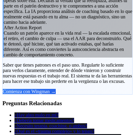
operas sobre ella. Declaras la verdad que la reemplaza, asumes tu
parte en el patrón destructivo y te comprometes a una acción
específica. La IA proporciona análisis de coaching basado en lo que
realmente está pasando en tu alma — no un diagnóstico, sino un
camino hacia adelante.
After Action Report
Cuando un patrón aparece en la vida real — la escalada emocional,
el retiro, el cambio de culpa — usa el AAR para deconstruirlo. Qué
te detonó, qué hiciste, qué tan activado estabas, qué harías
diferente. Así es como conviertes la autoconciencia abstracta en
cambio de comportamiento concreto.
Saber que tienes patrones es el paso uno. Regularte lo suficiente
para verlos claramente, entender de dónde vinieron y construir
nuevas respuestas es el trabajo real. El sistema te da las herramientas
para hacer ese trabajo sin perderte en la vergüenza o las excusas.
Comienza con Wingman →
Preguntas Relacionadas
¿Hay algo malo en mí?
¿Debería tomar medicamentos?
¿Necesito terapia, coaching, o ambos?
¿Qué es el «trauma complejo» y lo tengo?