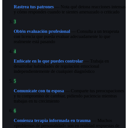
Rastrea tus patrones
— Nota qué detona reacciones intensas
y cómo respondes cuando te sientes amenazado o criticado
3
Obtén evaluación profesional
— Consulta a un terapeuta
con licencia que pueda evaluar adecuadamente lo que
realmente está pasando
4
Enfócate en lo que puedes controlar
— Trabaja en
desarrollar habilidades de regulación emocional
independientemente de cualquier diagnóstico
5
Comunícate con tu esposa
— Comparte tus preocupaciones
y tu compromiso de cambiar, pidiendo paciencia mientras
trabajas en tu crecimiento
6
Comienza terapia informada en trauma
— Muchos
«problemas de personalidad» son en realidad respuestas de