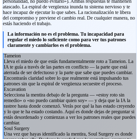
personalidad, no puedo evitarlo»). Ambas respuestas te mantienen
atascado. La espiral de vergüenza inunda tu sistema nervioso y te
hace incapaz de ejecutar lo que sabes. La racionalización te libera
del compromiso y previene el cambio real. De cualquier manera, no
estás haciendo el trabajo.
La información no es el problema. Tu incapacidad para
regular el miedo lo suficiente como para ver tus patrones
claramente y cambiarlos es el problema.
Tameion
Lleva el miedo de que estás fundamentalmente roto a Tameion. La
IA te guía a través de las partes en conflicto — la parte que está
aterrada de ser defectuoso y la parte que sabe que puedes cambiar.
Encontrarás claridad sobre lo que realmente está impulsando tus
patrones sin que la espiral de vergüenza secuestre el proceso.
Excavation
Selecciona la mentira debajo de la pregunta — «estoy roto sin
remedio» o «no puedo cambiar quien soy» — y deja que la IA la
rastree hasta donde comenzó. Verás por qué la has estado creyendo
y lo que te ha estado costando. Aquí es donde dejas de preguntar si
estás desordenado y comienzas a ver los patrones reales que puedes
cambiar.
Soul Surgery
Una vez que hayas identificado la mentira, Soul Surgery es donde