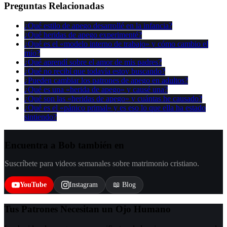
Preguntas Relacionadas
¿Qué estilo de apego desarrollé en la infancia?
¿Qué heridas de apego experimenté?
¿Qué es el «modelo interno de trabajo» y cómo cambio el
mío?
¿Qué aprendí sobre el amor de mis padres?
¿Qué no recibí que todavía estoy buscando?
¿Pueden cambiar los patrones de apego en adultos?
¿Qué es una «herida de apego» y causé una?
¿Qué son las «heridas de apego» y cuántas he causado?
¿Qué es el «pánico primal» y es eso lo que ella ha estado
sintiendo?
Encuentra a Bob también en
Suscríbete para videos semanales sobre matrimonio cristiano.
YouTube
Instagram
📖 Blog
Tus Patrones Necesitan un Ojo Humano