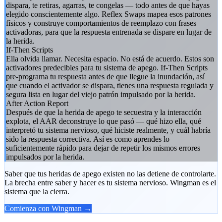
dispara, te retiras, agarras, te congelas — todo antes de que hayas
elegido conscientemente algo. Reflex Swaps mapea esos patrones
físicos y construye comportamientos de reemplazo con frases
activadoras, para que la respuesta entrenada se dispare en lugar de
la herida.
If-Then Scripts
Ella olvida llamar. Necesita espacio. No está de acuerdo. Estos son
activadores predecibles para tu sistema de apego. If-Then Scripts
pre-programa tu respuesta antes de que llegue la inundación, así
que cuando el activador se dispara, tienes una respuesta regulada y
segura lista en lugar del viejo patrón impulsado por la herida.
After Action Report
Después de que la herida de apego te secuestra y la interacción
explota, el AAR deconstruye lo que pasó — qué hizo ella, qué
interpretó tu sistema nervioso, qué hiciste realmente, y cuál habría
sido la respuesta correctiva. Así es como aprendes lo
suficientemente rápido para dejar de repetir los mismos errores
impulsados por la herida.
Saber que tus heridas de apego existen no las detiene de controlarte.
La brecha entre saber y hacer es tu sistema nervioso. Wingman es el
sistema que la cierra.
Comienza con Wingman →