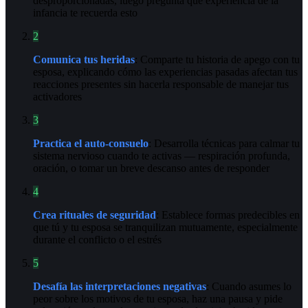
desproporcionadas, luego pregunta qué experiencia de la
infancia te recuerda esto
2
Comunica tus heridas
: Comparte tu historia de apego con tu
esposa, explicando cómo las experiencias pasadas afectan tus
reacciones presentes sin hacerla responsable de manejar tus
activadores
3
Practica el auto-consuelo
: Desarrolla técnicas para calmar tu
sistema nervioso cuando te activas — respiración profunda,
oración, o tomar un breve descanso antes de responder
4
Crea rituales de seguridad
: Establece formas predecibles en
que tú y tu esposa se tranquilizan mutuamente, especialmente
durante el conflicto o el estrés
5
Desafía las interpretaciones negativas
: Cuando asumes lo
peor sobre los motivos de tu esposa, haz una pausa y pide