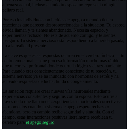
amenaza actual, incluso cuando tu esposa no representa ningún
peligro real.
Por eso los individuos con heridas de apego a menudo tienen
reacciones que parecen desproporcionadas a la situación. Tu esposa
olvida llamar, y te sientes abandonado. Necesita espacio, y
experimentas rechazo. No está de acuerdo contigo, y te sientes
inseguro. Tu sistema nervioso está respondiendo a la herida pasada,
no a la realidad presente.
La clave es que estas respuestas ocurren en el cerebro límbico — tu
centro emocional — que procesa información mucho más rápido
que tu corteza prefrontal donde ocurre la lógica y el razonamiento.
Para cuando eres conscientemente consciente de tu reacción, tu
sistema nervioso ya se ha inundado con hormonas de estrés y ha
activado respuestas de lucha, huida o congelamiento.
La sanación requiere crear nuevas vías neuronales mediante
experiencias consistentes y seguras con tu esposa. Esto ocurre a
través de lo que llamamos «experiencias emocionales correctivas»
— momentos cuando tu sistema de apego espera rechazo o
abandono, pero en cambio recibe seguridad y sintonía. Con el
tiempo, estas interacciones positivas literalmente recablean tu
cerebro para
el apego seguro
.