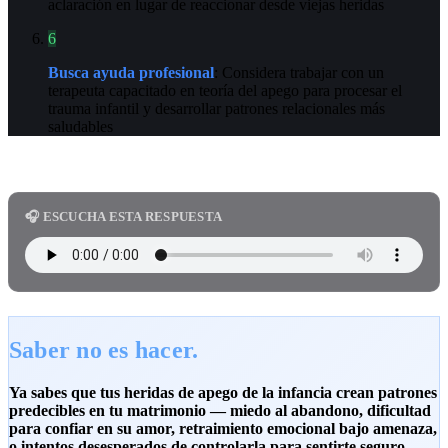
aclaración en lugar de reaccionar desde viejas heridas
6
Busca ayuda profesional
: Considera trabajar con un
terapeuta capacitado en teoría del apego para procesar el
trauma infantil y desarrollar patrones relacionales más
saludables
🎧 ESCUCHA ESTA RESPUESTA
Saber no es hacer.
Ya sabes que tus heridas de apego de la infancia crean patrones
predecibles en tu matrimonio — miedo al abandono, dificultad
para confiar en su amor, retraimiento emocional bajo amenaza,
o intentos desesperados de controlarla para sentirte seguro.