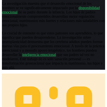
La investigación muestra que el desarrollo emocional de los
hombres se ve significativamente impactado por la
disponibilidad
emocional
de su padre durante la infancia. Los hijos de padres
emocionalmente comprometidos desarrollan mejor regulación
emocional, matrimonios más fuertes y relaciones más saludables con
sus propios hijos.
Lo crucial de entender es que estos patrones son aprendidos, lo que
significa que pueden desaprenderse. La investigación sobre
neuroplasticidad demuestra que los cerebros adultos pueden formar
nuevas vías para el procesamiento emocional. A través de la práctica
intencional y a menudo apoyo terapéutico, los hombres pueden
desarrollar la
inteligencia emocional
que sus padres tal vez no
modelaron. Este trabajo no es solo sanación personal — es
transformación generacional que impacta tu matrimonio, tus hijos y
más allá.