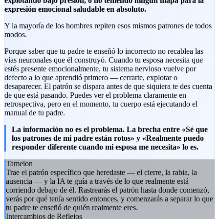
explotando bajo presión, o no teniendo ningún mapa para la
expresión emocional saludable en absoluto.
Y la mayoría de los hombres repiten esos mismos patrones de todos
modos.
Porque saber que tu padre te enseñó lo incorrecto no recablea las
vías neuronales que él construyó. Cuando tu esposa necesita que
estés presente emocionalmente, tu sistema nervioso vuelve por
defecto a lo que aprendió primero — cerrarte, explotar o
desaparecer. El patrón se dispara antes de que siquiera te des cuenta
de que está pasando. Puedes ver el problema claramente en
retrospectiva, pero en el momento, tu cuerpo está ejecutando el
manual de tu padre.
La información no es el problema. La brecha entre «Sé que
los patrones de mi padre están rotos» y «Realmente puedo
responder diferente cuando mi esposa me necesita» lo es.
Tameion
Trae el patrón específico que heredaste — el cierre, la rabia, la
ausencia — y la IA te guía a través de lo que realmente está
corriendo debajo de él. Rastrearás el patrón hasta donde comenzó,
verás por qué tenía sentido entonces, y comenzarás a separar lo que
tu padre te enseñó de quién realmente eres.
Intercambios de Reflejos