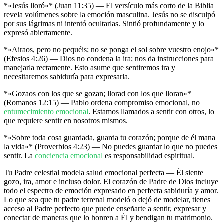
*«Jesús lloró»* (Juan 11:35) — El versículo más corto de la Biblia
revela volúmenes sobre la emoción masculina. Jesús no se disculpó
por sus lágrimas ni intentó ocultarlas. Sintió profundamente y lo
expresó abiertamente.
*«Airaos, pero no pequéis; no se ponga el sol sobre vuestro enojo»*
(Efesios 4:26) — Dios no condena la ira; nos da instrucciones para
manejarla rectamente. Esto asume que sentiremos ira y
necesitaremos sabiduría para expresarla.
*«Gozaos con los que se gozan; llorad con los que lloran»*
(Romanos 12:15) — Pablo ordena compromiso emocional, no
entumecimiento emocional
. Estamos llamados a sentir con otros, lo
que requiere sentir en nosotros mismos.
*«Sobre toda cosa guardada, guarda tu corazón; porque de él mana
la vida»* (Proverbios 4:23) — No puedes guardar lo que no puedes
sentir. La
conciencia emocional
es responsabilidad espiritual.
Tu Padre celestial modela salud emocional perfecta — Él siente
gozo, ira, amor e incluso dolor. El corazón de Padre de Dios incluye
todo el espectro de emoción expresado en perfecta sabiduría y amor.
Lo que sea que tu padre terrenal modeló o dejó de modelar, tienes
acceso al Padre perfecto que puede enseñarte a sentir, expresar y
conectar de maneras que lo honren a Él y bendigan tu matrimonio.