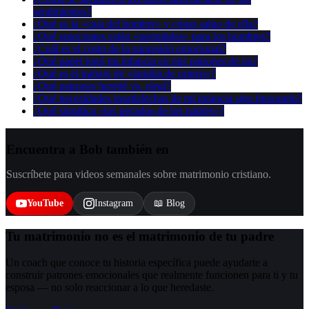
sentimientos?
¿Qué es la «caja del hombre» y cómo salgo de ella?
¿Qué emociones están «permitidas» para los hombres?
¿Cuál es el costo de la supresión emocional?
¿Qué papel jugó mi infancia en mis patrones de ira?
¿Qué es el trabajo de «familia de origen»?
¿Qué patrones heredé vs. elegí?
¿Qué necesidades insatisfechas de mi infancia sigo buscando?
¿Qué significa «los pecados de los padres»?
Encuentra a Bob también en
Suscríbete para videos semanales sobre matrimonio cristiano.
YouTube
Instagram
📖 Blog
Tu matrimonio no es el matrimonio de tu padre
Un coach que conoce tu historia específica puede ayudarte a
construir patrones emocionales que realmente funcionen para ti y tu
esposa — no solo reaccionar a lo que heredaste.