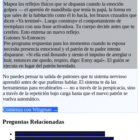
Mapea los reflejos físicos que se disparan cuando la emoción
golpea — el apretón de mandíbula que tenía tu papá, la forma en
que sales de la habitación como él lo hacía, los brazos cruzados que
dicen «Ya terminé». Luego construye el comportamiento de
reemplazo con una frase activadora. Tu cuerpo decide antes que tu
cerebro. Esto entrena un nuevo reflejo.
Guiones Si-Entonces
Pre-programa respuestas para los momentos cuando tu esposa
necesita presencia emocional y el patrón de tu padre intenta
dispararse. «Si ella está llorando y siento el impulso de arreglar o
huir, entonces me quedo, respiro, digo: Estoy aquí». El guión se
ejecuta en lugar del patrón heredado.
No puedes pensar tu salida de patrones que tu sistema nervioso
aprendió antes de que pudieras hablar. El sistema te da las
herramientas para recablearlos — no a través de la perspicacia, sino
a través de la repetición bajo carga hasta que el nuevo patrón se
vuelva automático.
Comienza con Wingman →
Preguntas Relacionadas
¿Qué es la «alexitimia masculina normativa»?
¿Cómo se socializó a los niños para alejarse de los