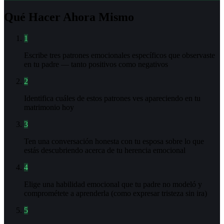
Qué Hacer Ahora Mismo
1
Escribe tres patrones emocionales específicos que observaste
en tu padre — tanto positivos como negativos
2
Identifica cuáles de estos patrones ves apareciendo en tu
matrimonio hoy
3
Ten una conversación honesta con tu esposa sobre lo que
estás descubriendo acerca de tu herencia emocional
4
Elige una habilidad emocional que tu padre no modeló y
comprométete a aprenderla (como expresar tristeza sin ira)
5