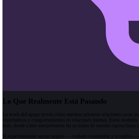
Lo Que Realmente Está Pasando
La teoría del apego revela cómo nuestras primeras relaciones crean m
expectativas y comportamientos en relaciones íntimas. Estos modelos 
todo, desde cómo interpretamos las acciones de nuestra esposa hasta 
Si experimentaste apego seguro — cuidado consistente y receptivo — 