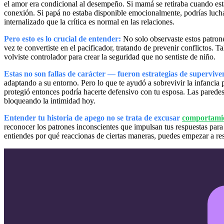
el amor era condicional al desempeño. Si mamá se retiraba cuando est
conexión. Si papá no estaba disponible emocionalmente, podrías luchar
internalizado que la crítica es normal en las relaciones.
Pero esto es lo crucial de entender:
No solo observaste estos patrone
vez te convertiste en el pacificador, tratando de prevenir conflictos. Ta
volviste controlador para crear la seguridad que no sentiste de niño.
Estas no son fallas de carácter — fueron estrategias de supervive
adaptando a su entorno. Pero lo que te ayudó a sobrevivir la infancia 
protegió entonces podría hacerte defensivo con tu esposa. Las paredes
bloqueando la intimidad hoy.
Entender tu historia de apego no se trata de excusar
comportamie
reconocer los patrones inconscientes que impulsan tus respuestas pa
entiendes por qué reaccionas de ciertas maneras, puedes empezar a re