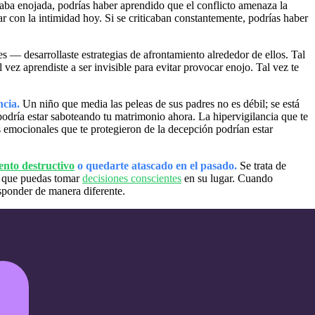
aba enojada, podrías haber aprendido que el conflicto amenaza la
 con la intimidad hoy. Si se criticaban constantemente, podrías haber
s — desarrollaste estrategias de afrontamiento alrededor de ellos. Tal
l vez aprendiste a ser invisible para evitar provocar enojo. Tal vez te
ncia.
Un niño que media las peleas de sus padres no es débil; se está
podría estar saboteando tu matrimonio ahora. La hipervigilancia que te
 emocionales que te protegieron de la decepción podrían estar
nto destructivo
o quedarte atascado en el pasado.
Se trata de
ra que puedas tomar
decisiones conscientes
en su lugar. Cuando
sponder de manera diferente.