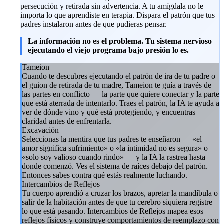
persecución y retirada sin advertencia. A tu amígdala no le
importa lo que aprendiste en terapia. Dispara el patrón que tus
padres instalaron antes de que pudieras pensar.
La información no es el problema. Tu sistema nervioso
ejecutando el viejo programa bajo presión lo es.
Tameion
Cuando te descubres ejecutando el patrón de ira de tu padre o
el guion de retirada de tu madre, Tameion te guía a través de
las partes en conflicto — la parte que quiere conectar y la parte
que está aterrada de intentarlo. Traes el patrón, la IA te ayuda a
ver de dónde vino y qué está protegiendo, y encuentras
claridad antes de enfrentarla.
Excavación
Seleccionas la mentira que tus padres te enseñaron — «el
amor significa sufrimiento» o «la intimidad no es segura» o
«solo soy valioso cuando rindo» — y la IA la rastrea hasta
donde comenzó. Ves el sistema de raíces debajo del patrón.
Entonces sabes contra qué estás realmente luchando.
Intercambios de Reflejos
Tu cuerpo aprendió a cruzar los brazos, apretar la mandíbula o
salir de la habitación antes de que tu cerebro siquiera registre
lo que está pasando. Intercambios de Reflejos mapea esos
reflejos físicos y construye comportamientos de reemplazo con