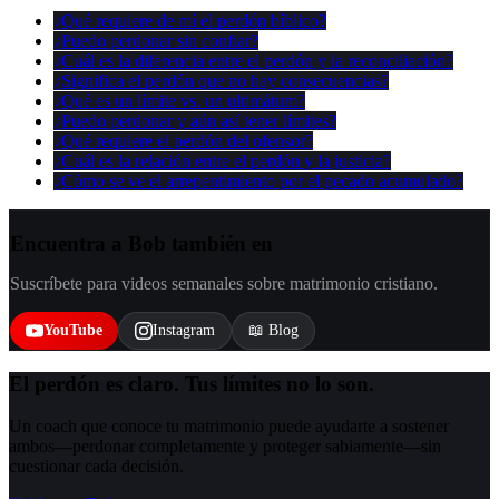
¿Qué requiere de mí el perdón bíblico?
¿Puedo perdonar sin confiar?
¿Cuál es la diferencia entre el perdón y la reconciliación?
¿Significa el perdón que no hay consecuencias?
¿Qué es un límite vs. un ultimátum?
¿Puedo perdonar y aún así tener límites?
¿Qué requiere el perdón del ofensor?
¿Cuál es la relación entre el perdón y la justicia?
¿Cómo se ve el arrepentimiento por el pecado acumulado?
Encuentra a Bob también en
Suscríbete para videos semanales sobre matrimonio cristiano.
YouTube
Instagram
📖 Blog
El perdón es claro. Tus límites no lo son.
Un coach que conoce tu matrimonio puede ayudarte a sostener
ambos—perdonar completamente y proteger sabiamente—sin
cuestionar cada decisión.