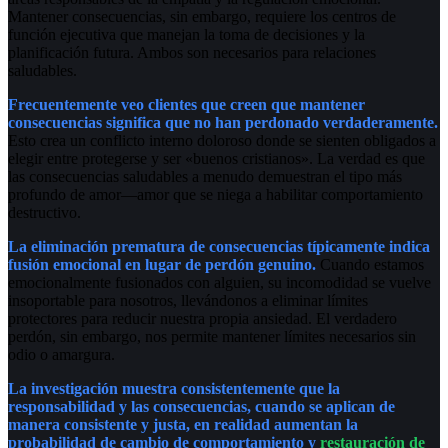
Mantener consecuencias, sin embargo, requiere los centros de
función ejecutiva que manejan la toma de decisiones y la
planificación futura. Ambos son necesarios para relaciones
saludables.
Frecuentemente veo clientes que creen que mantener
consecuencias significa que no han perdonado verdaderamente.
Esto crea un conflicto interno doloroso donde se sienten obligados a
elegir entre protegerse y ser «buenos cristianos». La verdad es que
las consecuencias saludables a menudo demuestran el tipo más
profundo de amor—amor que se niega a habilitar comportamiento
destructivo.
La eliminación prematura de consecuencias típicamente indica
fusión emocional en lugar de perdón genuino.
Cuando estamos
emocionalmente fusionados con alguien, su incomodidad se vuelve
insoportable para nosotros, llevándonos a eliminar límites
protectores para reducir nuestra propia ansiedad. El verdadero
perdón, sin embargo, nos permite mantener límites necesarios sin
odio o amargura.
La investigación muestra consistentemente que la
responsabilidad y las consecuencias, cuando se aplican de
manera consistente y justa, en realidad aumentan la
probabilidad de cambio de comportamiento y
restauración de