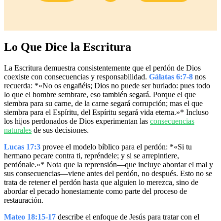
Lo Que Dice la Escritura
La Escritura demuestra consistentemente que el perdón de Dios
coexiste con consecuencias y responsabilidad.
Gálatas 6:7-8
nos
recuerda: *«No os engañéis; Dios no puede ser burlado: pues todo
lo que el hombre sembrare, eso también segará. Porque el que
siembra para su carne, de la carne segará corrupción; mas el que
siembra para el Espíritu, del Espíritu segará vida eterna.»* Incluso
los hijos perdonados de Dios experimentan las
consecuencias
naturales
de sus decisiones.
Lucas 17:3
provee el modelo bíblico para el perdón: *«Si tu
hermano pecare contra ti, repréndele; y si se arrepintiere,
perdónale.»* Nota que la reprensión—que incluye abordar el mal y
sus consecuencias—viene antes del perdón, no después. Esto no se
trata de retener el perdón hasta que alguien lo merezca, sino de
abordar el pecado honestamente como parte del proceso de
restauración.
Mateo 18:15-17
describe el enfoque de Jesús para tratar con el