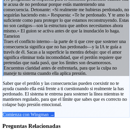
te acusa de no perdonar porque estás manteniendo una
consecuencia. Detonante: «Si realmente me hubieras perdonado, no
seguirías haciendo esto.» Respuesta: «Te he perdonado. Y te amo lo
suficiente como para proteger lo que estamos reconstruyendo. Estas
no son castigos—son la estructura que ambos necesitamos ahora
mismo.» El guion se activa antes de que la inundación lo haga.
Tameion
Traes el conflicto interno—la parte de ti que cree que sostener una
consecuencia significa que no has perdonado—y la IA te guía a
través de él. Sacas a la superficie la mentira debajo: que el amor
significa eliminar toda incomodidad, que el perdón requiere que
pretendas que nada pasó, que los límites son desamorosos.
Encuentras claridad antes de enfrentarla, para que la culpa no
maneje tu sistema cuando ella aplica presión.
Saber que el perdón y las consecuencias pueden coexistir no te
ayuda cuando ella está frente a ti cuestionando si realmente la has
perdonado. El sistema te entrena para sostener la línea mientras te
mantienes regulado, para que el límite que sabes que es correcto no
colapse bajo presión emocional.
Comienza con Wingman →
Preguntas Relacionadas