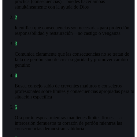
práctica (consecuencias)—puedes hacer ambas
simultáneamente con la ayuda de Dios
2
Identifica qué consecuencias son necesarias para protección,
responsabilidad y restauración—no castigo o venganza
3
Comunica claramente que las consecuencias no se tratan de
falta de perdón sino de crear seguridad y promover cambio
genuino
4
Busca consejo sabio de creyentes maduros o consejeros
profesionales sobre límites y consecuencias apropiadas para tu
situación específica
5
Ora por tu esposa mientras mantienes límites firmes—la
intercesión demuestra tu corazón de perdón mientras las
consecuencias demuestran sabiduría