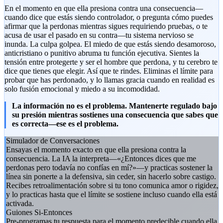
En el momento en que ella presiona contra una consecuencia—
cuando dice que estás siendo controlador, o pregunta cómo puedes
afirmar que la perdonas mientras sigues requiriendo pruebas, o te
acusa de usar el pasado en su contra—tu sistema nervioso se
inunda. La culpa golpea. El miedo de que estás siendo desamoroso,
anticristiano o punitivo abruma tu función ejecutiva. Sientes la
tensión entre protegerte y ser el hombre que perdona, y tu cerebro te
dice que tienes que elegir. Así que te rindes. Eliminas el límite para
probar que has perdonado, y lo llamas gracia cuando en realidad es
solo fusión emocional y miedo a su incomodidad.
La información no es el problema. Mantenerte regulado bajo
su presión mientras sostienes una consecuencia que sabes que
es correcta—ese es el problema.
Simulador de Conversaciones
Ensayas el momento exacto en que ella presiona contra la
consecuencia. La IA la interpreta—«¿Entonces dices que me
perdonas pero todavía no confías en mí?»—y practicas sostener la
línea sin ponerte a la defensiva, sin ceder, sin hacerlo sobre castigo.
Recibes retroalimentación sobre si tu tono comunica amor o rigidez,
y lo practicas hasta que el límite se sostiene incluso cuando ella está
activada.
Guiones Si-Entonces
Pre-programas tu respuesta para el momento predecible cuando ella