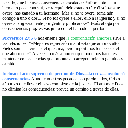
pecado, que incluye consecuencias escaladas: *«Por tanto, si tu
hermano peca contra ti, ve y repréndele estando tú y él solos; si te
oyere, has ganado a tu hermano. Mas si no te oyere, toma aún
contigo a uno o dos... Si no los oyere a ellos, dilo a la iglesia; y si no
oyere a la iglesia, tenle por gentil y publicano.»* Jesús aboga por
consecuencias progresivas junto con el llamado al perdón.
Proverbios 27:5-6
nos enseña que
la confrontación amorosa
sirve a
las relaciones: *«Mejor es reprensión manifiesta que amor oculto.
Fieles son las heridas del que ama; pero importunos los besos del
que aborrece.»* A veces lo más amoroso que podemos hacer es
mantener consecuencias que promuevan arrepentimiento genuino y
cambio.
Incluso el acto supremo de perdón de Dios—la cruz—involucró
consecuencias.
Aunque nuestros pecados son perdonados, Cristo
aún tuvo que llevar el peso completo de la justicia. El amor de Dios
no elimina las consecuencias; provee un camino a través de ellas.