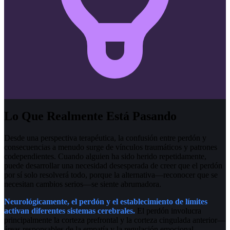
Lo Que Realmente Está Pasando
Desde una perspectiva terapéutica, la confusión entre perdón y
consecuencias a menudo surge de vínculos traumáticos y patrones
codependientes. Cuando alguien ha sido herido repetidamente,
puede desarrollar una necesidad desesperada de creer que el perdón
por sí solo resolverá todo, porque la alternativa—reconocer que se
necesitan cambios serios—se siente abrumadora.
Neurológicamente, el perdón y el establecimiento de límites
activan diferentes sistemas cerebrales.
El perdón involucra
principalmente la corteza prefrontal y la corteza cingulada anterior—
áreas responsables de la empatía y la regulación emocional.