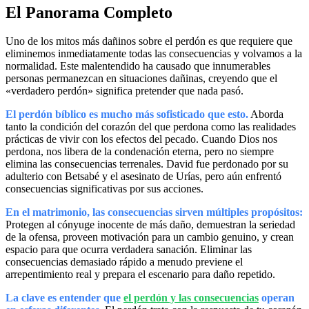
El Panorama Completo
Uno de los mitos más dañinos sobre el perdón es que requiere que
eliminemos inmediatamente todas las consecuencias y volvamos a la
normalidad. Este malentendido ha causado que innumerables
personas permanezcan en situaciones dañinas, creyendo que el
«verdadero perdón» significa pretender que nada pasó.
El perdón bíblico es mucho más sofisticado que esto.
Aborda
tanto la condición del corazón del que perdona como las realidades
prácticas de vivir con los efectos del pecado. Cuando Dios nos
perdona, nos libera de la condenación eterna, pero no siempre
elimina las consecuencias terrenales. David fue perdonado por su
adulterio con Betsabé y el asesinato de Urías, pero aún enfrentó
consecuencias significativas por sus acciones.
En el matrimonio, las consecuencias sirven múltiples propósitos:
Protegen al cónyuge inocente de más daño, demuestran la seriedad
de la ofensa, proveen motivación para un cambio genuino, y crean
espacio para que ocurra verdadera sanación. Eliminar las
consecuencias demasiado rápido a menudo previene el
arrepentimiento real y prepara el escenario para daño repetido.
La clave es entender que
el perdón y las consecuencias
operan