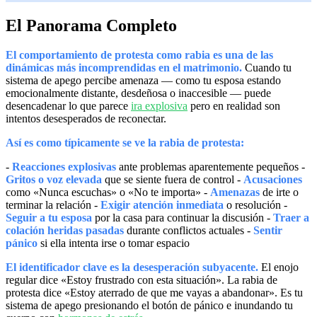
El Panorama Completo
El comportamiento de protesta como rabia es una de las
dinámicas más incomprendidas en el matrimonio.
Cuando tu
sistema de apego percibe amenaza — como tu esposa estando
emocionalmente distante, desdeñosa o inaccesible — puede
desencadenar lo que parece
ira explosiva
pero en realidad son
intentos desesperados de reconectar.
Así es como típicamente se ve la rabia de protesta:
-
Reacciones explosivas
ante problemas aparentemente pequeños -
Gritos o voz elevada
que se siente fuera de control -
Acusaciones
como «Nunca escuchas» o «No te importa» -
Amenazas
de irte o
terminar la relación -
Exigir atención inmediata
o resolución -
Seguir a tu esposa
por la casa para continuar la discusión -
Traer a
colación heridas pasadas
durante conflictos actuales -
Sentir
pánico
si ella intenta irse o tomar espacio
El identificador clave es la desesperación subyacente.
El enojo
regular dice «Estoy frustrado con esta situación». La rabia de
protesta dice «Estoy aterrado de que me vayas a abandonar». Es tu
sistema de apego presionando el botón de pánico e inundando tu