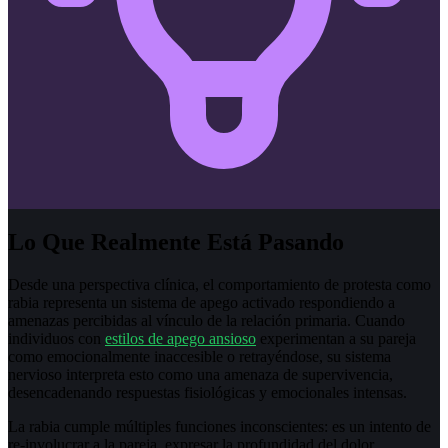
Lo Que Realmente Está Pasando
Desde una perspectiva clínica, el comportamiento de protesta como
rabia representa un sistema de apego activado respondiendo a
amenazas percibidas al vínculo de la relación primaria. Cuando
individuos con
estilos de apego ansioso
experimentan a su pareja
como emocionalmente inaccesible o retrayéndose, su sistema
nervioso interpreta esto como una amenaza de supervivencia,
desencadenando respuestas fisiológicas y emocionales intensas.
La rabia cumple múltiples funciones inconscientes: es un intento de
re-involucrar a la pareja, expresar la profundidad del dolor