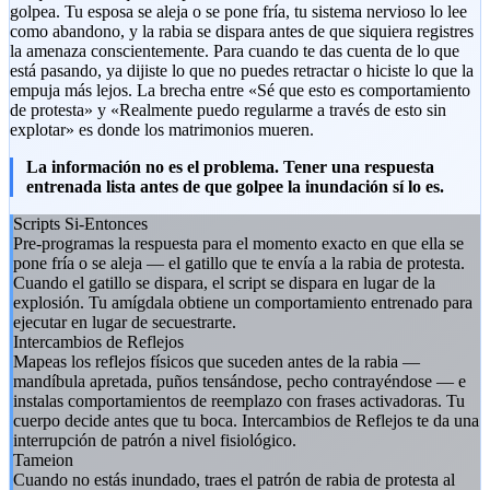
golpea. Tu esposa se aleja o se pone fría, tu sistema nervioso lo lee
como abandono, y la rabia se dispara antes de que siquiera registres
la amenaza conscientemente. Para cuando te das cuenta de lo que
está pasando, ya dijiste lo que no puedes retractar o hiciste lo que la
empuja más lejos. La brecha entre «Sé que esto es comportamiento
de protesta» y «Realmente puedo regularme a través de esto sin
explotar» es donde los matrimonios mueren.
La información no es el problema. Tener una respuesta
entrenada lista antes de que golpee la inundación sí lo es.
Scripts Si-Entonces
Pre-programas la respuesta para el momento exacto en que ella se
pone fría o se aleja — el gatillo que te envía a la rabia de protesta.
Cuando el gatillo se dispara, el script se dispara en lugar de la
explosión. Tu amígdala obtiene un comportamiento entrenado para
ejecutar en lugar de secuestrarte.
Intercambios de Reflejos
Mapeas los reflejos físicos que suceden antes de la rabia —
mandíbula apretada, puños tensándose, pecho contrayéndose — e
instalas comportamientos de reemplazo con frases activadoras. Tu
cuerpo decide antes que tu boca. Intercambios de Reflejos te da una
interrupción de patrón a nivel fisiológico.
Tameion
Cuando no estás inundado, traes el patrón de rabia de protesta al