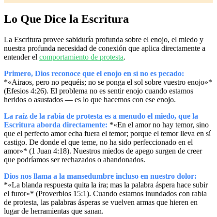
Lo Que Dice la Escritura
La Escritura provee sabiduría profunda sobre el enojo, el miedo y
nuestra profunda necesidad de conexión que aplica directamente a
entender el
comportamiento de protesta
.
Primero, Dios reconoce que el enojo en sí no es pecado:
*«Airaos, pero no pequéis; no se ponga el sol sobre vuestro enojo»*
(Efesios 4:26). El problema no es sentir enojo cuando estamos
heridos o asustados — es lo que hacemos con ese enojo.
La raíz de la rabia de protesta es a menudo el miedo, que la
Escritura aborda directamente:
*«En el amor no hay temor, sino
que el perfecto amor echa fuera el temor; porque el temor lleva en sí
castigo. De donde el que teme, no ha sido perfeccionado en el
amor»* (1 Juan 4:18). Nuestros miedos de apego surgen de creer
que podríamos ser rechazados o abandonados.
Dios nos llama a la mansedumbre incluso en nuestro dolor:
*«La blanda respuesta quita la ira; mas la palabra áspera hace subir
el furor»* (Proverbios 15:1). Cuando estamos inundados con rabia
de protesta, las palabras ásperas se vuelven armas que hieren en
lugar de herramientas que sanan.