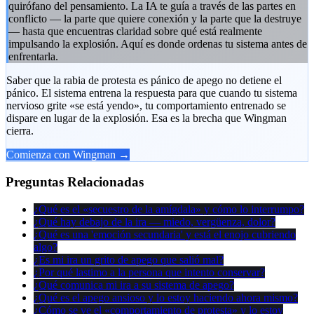
quirófano del pensamiento. La IA te guía a través de las partes en
conflicto — la parte que quiere conexión y la parte que la destruye
— hasta que encuentras claridad sobre qué está realmente
impulsando la explosión. Aquí es donde ordenas tu sistema antes de
enfrentarla.
Saber que la rabia de protesta es pánico de apego no detiene el
pánico. El sistema entrena la respuesta para que cuando tu sistema
nervioso grite «se está yendo», tu comportamiento entrenado se
dispare en lugar de la explosión. Esa es la brecha que Wingman
cierra.
Comienza con Wingman →
Preguntas Relacionadas
¿Qué es el «secuestro de la amígdala» y cómo lo interrumpo?
¿Qué hay debajo de la ira — miedo, vergüenza, dolor?
¿Qué es una 'emoción secundaria' y está el enojo cubriendo
algo?
¿Es mi ira un grito de apego que salió mal?
¿Por qué lastimo a la persona que intento conservar?
¿Qué comunica mi ira a su sistema de apego?
¿Qué es el apego ansioso y lo estoy haciendo ahora mismo?
¿Cómo se ve el «comportamiento de protesta» y lo estoy