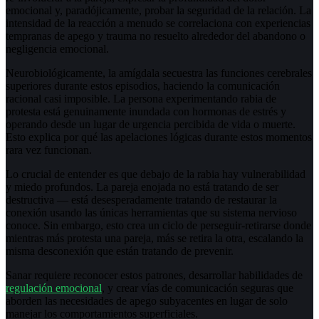
emocional y, paradójicamente, probar la seguridad de la relación. La
intensidad de la reacción a menudo se correlaciona con experiencias
tempranas de apego y trauma no resuelto alrededor del abandono o
negligencia emocional.
Neurobiológicamente, la amígdala secuestra las funciones cerebrales
superiores durante estos episodios, haciendo la comunicación
racional casi imposible. La persona experimentando rabia de
protesta está genuinamente inundada con hormonas de estrés y
operando desde un lugar de urgencia percibida de vida o muerte.
Esto explica por qué las apelaciones lógicas durante estos momentos
rara vez funcionan.
Lo crucial de entender es que debajo de la rabia hay vulnerabilidad
y miedo profundos. La pareja enojada no está tratando de ser
destructiva — está desesperadamente tratando de restaurar la
conexión usando las únicas herramientas que su sistema nervioso
conoce. Sin embargo, esto crea un ciclo de perseguir-retirarse donde
mientras más protesta una pareja, más se retira la otra, escalando la
misma desconexión que están tratando de prevenir.
Sanar requiere reconocer estos patrones, desarrollar habilidades de
regulación emocional
, y crear vías de comunicación seguras que
aborden las necesidades de apego subyacentes en lugar de solo
manejar los comportamientos superficiales.