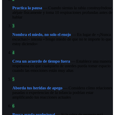
Practica la pausa
— Cuando sientas la rabia construyéndose,
aléjate físicamente y toma 10 respiraciones profundas antes de
hablar
3
Nombra el miedo, no solo el enojo
— En lugar de «¡Nunca
escuchas!» intenta «Tengo miedo de que no te importe lo que
estoy diciendo»
4
Crea un acuerdo de tiempo fuera
— Establece una manera
respetuosa en que cualquiera de ustedes pueda tomar espacio
cuando las emociones están muy altas
5
Aborda tus heridas de apego
— Considera cómo relaciones
pasadas o experiencias de la infancia podrían estar
amplificando tus reacciones actuales
6
Busca ayuda profesional
— Si la rabia de protesta está