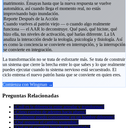
matrimonio. Ensayas hasta que la nueva respuesta se vuelve
automática, así cuando llega el momento real, no estás
improvisando bajo inundación.
Reporte Después de la Acción
Cuando vuelves al patrón viejo — o cuando algo realmente
funciona — el AAR lo deconstruye. Qué pasó, qué hiciste, qué
hizo ella, tus niveles de activación, qué harías diferente. La IA
analiza la interacción desde la teología, psicología y fisiología. Así
es como la conciencia se convierte en interrupción, y la interrupción
se convierte en integración.
La transformación no se trata de esforzarte más. Se trata de construir
un sistema que cierre la brecha entre lo que sabes y lo que realmente
puedes ejecutar cuando tu sistema nervioso está secuestrado. El
ciclo entrena el nuevo patrón hasta que se convierte en quien eres.
Comienza con Wingman →
Preguntas Relacionadas
¿Cuál es la diferencia entre arreglar y transformar?
¿Cómo cambio de adentro hacia afuera?
¿Realmente puedo convertirme en un hombre diferente?
¿Qué requiere el cambio sostenible?
¿Qué es el «cambio basado en identidad»?