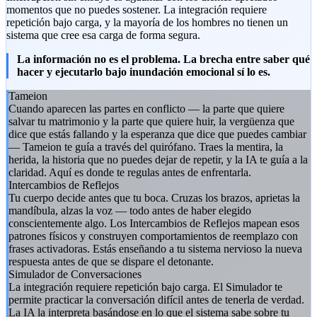
momentos que no puedes sostener. La integración requiere
repetición bajo carga, y la mayoría de los hombres no tienen un
sistema que cree esa carga de forma segura.
La información no es el problema. La brecha entre saber qué
hacer y ejecutarlo bajo inundación emocional sí lo es.
Tameion
Cuando aparecen las partes en conflicto — la parte que quiere
salvar tu matrimonio y la parte que quiere huir, la vergüenza que
dice que estás fallando y la esperanza que dice que puedes cambiar
— Tameion te guía a través del quirófano. Traes la mentira, la
herida, la historia que no puedes dejar de repetir, y la IA te guía a la
claridad. Aquí es donde te regulas antes de enfrentarla.
Intercambios de Reflejos
Tu cuerpo decide antes que tu boca. Cruzas los brazos, aprietas la
mandíbula, alzas la voz — todo antes de haber elegido
conscientemente algo. Los Intercambios de Reflejos mapean esos
patrones físicos y construyen comportamientos de reemplazo con
frases activadoras. Estás enseñando a tu sistema nervioso la nueva
respuesta antes de que se dispare el detonante.
Simulador de Conversaciones
La integración requiere repetición bajo carga. El Simulador te
permite practicar la conversación difícil antes de tenerla de verdad.
La IA la interpreta basándose en lo que el sistema sabe sobre tu