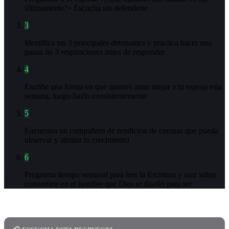
últimamente?» Escucha sin defenderte
3
Identifica tus 3 principales detonantes y practica hacer una
pausa de 3 respiraciones antes de responder
4
Escribe una forma en que quieres amar mejor a tu esposa esta
semana, luego hazlo consistentemente
5
Encuentra un compañero de rendición de cuentas que pueda
observar y alentar tu crecimiento
6
Programa tiempo semanal para leer la Escritura y orar sobre
convertirte en el hombre que Dios te diseñó para ser