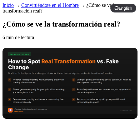
Inicio
→
Convirtiéndote en el Hombre
→
¿Cómo se ve la
English
transformación real?
¿Cómo se ve la transformación real?
6 min de lectura
Copy