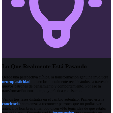
Lo Que Realmente Está Pasando
Desde una perspectiva clínica, la transformación genuina involucra
neuroplasticidad
: tu cerebro literalmente recableándose a través de
nuevos patrones de pensamiento y comportamiento. Por eso la
transformación toma tiempo y práctica consistente.
Vemos tres fases distintas en el cambio auténtico. Primero está la
conciencia
: comienzas a reconocer patrones que no podías ver
antes. Los hombres a menudo dicen «No tenía idea de que estaba
haciendo eso». Segundo está la
interrupción
: te sorprendes en