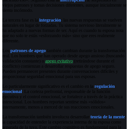
viejos patrones y tomas decisiones diferentes, aunque inicialmente se
sienta incómodo.
La tercera fase es la
integración
: las nuevas respuestas se vuelven
naturales en lugar de forzadas. Tu sistema nervioso literalmente se
ha adaptado a nuevas formas de ser. Aquí es cuando tu esposa nota
que no solo te estás «esforzando más» sino que eres realmente
diferente.
Los
patrones de apego
también cambian durante la transformación
real. Los hombres que han operado desde apego ansioso (buscando
validación constante) o
apego evitativo
(retirándose durante el
conflicto) comienzan a desarrollar respuestas de apego seguro.
Pueden permanecer presentes durante conversaciones difíciles y
proporcionar seguridad emocional para sus esposas.
Lo particularmente significativo es el cambio en la
regulación
emocional
. La corteza prefrontal, responsable de la función
ejecutiva y el control emocional, se fortalece a través de la práctica
intencional. Los hombres reportan sentirse más «sólidos»
internamente, menos a merced de sus reacciones emocionales.
La transformación también involucra desarrollar
teoría de la mente
:
la capacidad de entender la experiencia interna de tu esposa como
separada de la tuya. Este cambio cognitivo es fundamental para la