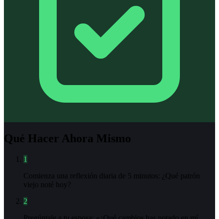
Qué Hacer Ahora Mismo
1
Comienza una reflexión diaria de 5 minutos: ¿Qué patrón
viejo noté hoy?
2
Pregúntale a tu esposa: «¿Qué cambios has notado en mí