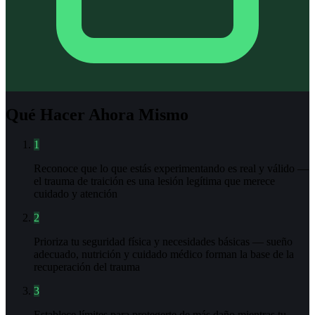
Qué Hacer Ahora Mismo
1
Reconoce que lo que estás experimentando es real y válido —
el trauma de traición es una lesión legítima que merece
cuidado y atención
2
Prioriza tu seguridad física y necesidades básicas — sueño
adecuado, nutrición y cuidado médico forman la base de la
recuperación del trauma
3
Establece límites para protegerte de más daño mientras tu