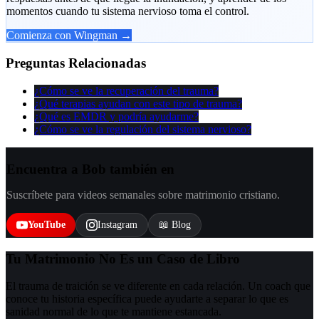
momentos cuando tu sistema nervioso toma el control.
Comienza con Wingman →
Preguntas Relacionadas
¿Cómo se ve la recuperación del trauma?
¿Qué terapias ayudan con este tipo de trauma?
¿Qué es EMDR y podría ayudarme?
¿Cómo se ve la regulación del sistema nervioso?
Encuentra a Bob también en
Suscríbete para videos semanales sobre matrimonio cristiano.
YouTube
Instagram
📖 Blog
Tu Matrimonio No Es un Caso de Libro
El trauma de traición se ve diferente en cada relación. Un coach que
conoce tu historia específica puede ayudarte a separar lo que es
sanidad normal de lo que te mantiene estancada.