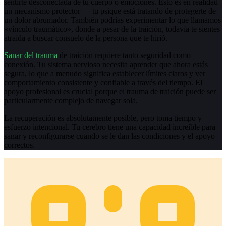
sentirte desconectada de tu cuerpo o emociones. Esto es en realidad
un mecanismo protector — tu psique está tratando de protegerte de
un dolor abrumador. También podrías experimentar lo que llamamos
«vínculo traumático», donde a pesar de la traición, todavía te sientes
atraída a buscar consuelo de la persona que te hirió.
Sanar del trauma
de traición requiere tanto seguridad como
conexión. Tu sistema nervioso necesita aprender que ahora estás
segura, lo que a menudo significa establecer límites claros y ver
comportamiento consistente y confiable a través del tiempo. El
apoyo profesional es crucial porque el trauma de traición puede ser
particularmente complejo de navegar sola.
La recuperación es absolutamente posible, pero toma tiempo y
esfuerzo intencional. Tu cerebro tiene una capacidad increíble para
sanar y reconfigurarse cuando se le dan las condiciones y el apoyo
correctos.