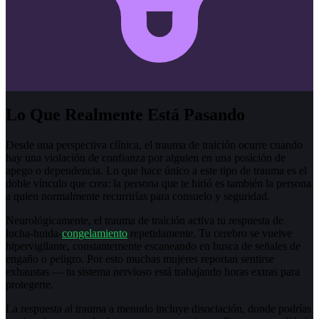
Lo Que Realmente Está Pasando
Desde una perspectiva clínica, el trauma de traición ocurre cuando
hay una violación de confianza por alguien en una posición de
apego o dependencia. Lo que hace único a este tipo de trauma es el
doble vínculo que crea: la persona que te hirió es también la persona
a quien normalmente recurrirías para consuelo y seguridad.
Neurológicamente, el trauma de traición activa tu respuesta de
lucha-huida-
congelamiento
repetidamente. Tu cerebro se vuelve
hipervigilante, constantemente escaneando en busca de señales de
engaño o peligro. Por esto muchas mujeres reportan sentirse
exhaustas — tu sistema nervioso está trabajando horas extras para
protegerte.
La respuesta al trauma a menudo incluye disociación, donde podrías