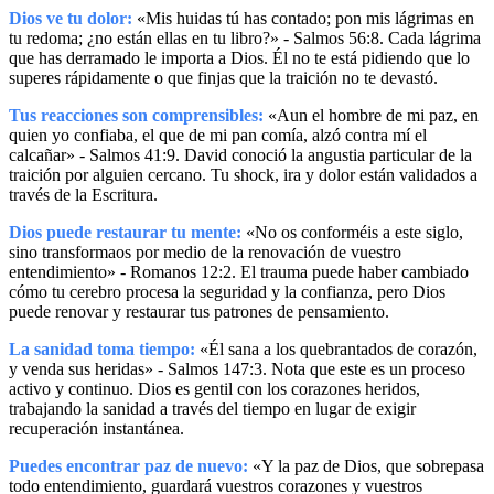
Dios ve tu dolor:
«Mis huidas tú has contado; pon mis lágrimas en
tu redoma; ¿no están ellas en tu libro?» - Salmos 56:8. Cada lágrima
que has derramado le importa a Dios. Él no te está pidiendo que lo
superes rápidamente o que finjas que la traición no te devastó.
Tus reacciones son comprensibles:
«Aun el hombre de mi paz, en
quien yo confiaba, el que de mi pan comía, alzó contra mí el
calcañar» - Salmos 41:9. David conoció la angustia particular de la
traición por alguien cercano. Tu shock, ira y dolor están validados a
través de la Escritura.
Dios puede restaurar tu mente:
«No os conforméis a este siglo,
sino transformaos por medio de la renovación de vuestro
entendimiento» - Romanos 12:2. El trauma puede haber cambiado
cómo tu cerebro procesa la seguridad y la confianza, pero Dios
puede renovar y restaurar tus patrones de pensamiento.
La sanidad toma tiempo:
«Él sana a los quebrantados de corazón,
y venda sus heridas» - Salmos 147:3. Nota que este es un proceso
activo y continuo. Dios es gentil con los corazones heridos,
trabajando la sanidad a través del tiempo en lugar de exigir
recuperación instantánea.
Puedes encontrar paz de nuevo:
«Y la paz de Dios, que sobrepasa
todo entendimiento, guardará vuestros corazones y vuestros