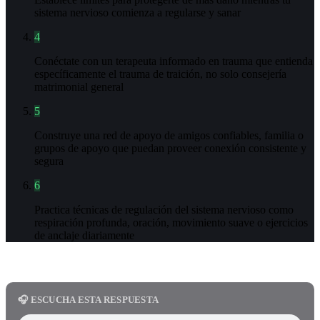
sistema nervioso comienza a regularse y sanar
4
Conéctate con un terapeuta informado en trauma que entienda
específicamente el trauma de traición, no solo consejería
matrimonial general
5
Construye una red de apoyo de amigos confiables, familia o
grupos de apoyo que puedan proveer conexión consistente y
segura
6
Practica técnicas de regulación del sistema nervioso como
respiración profunda, oración, movimiento suave o ejercicios
de anclaje diariamente
🎧 ESCUCHA ESTA RESPUESTA