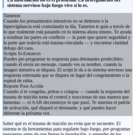
sistema nervioso bajo fuego vivo sí lo es.
Tameion
Cuando los pensamientos intrusivos no se detienen o la
hipervigilancia está controlando tu día, Tameion te guía a través de
lo que realmente está pasando en tu sistema ahora mismo. Te ayuda
a nombrar las partes en conflicto — la parte que quiere seguridad y
la parte que todavía está trauma-vinculada — y encontrar claridad
debajo del caos.
Scripts Si-Entonces
Puedes pre-programar tu respuesta para detonantes predecibles:
cuando él envía un mensaje, cuando ves su nombre, cuando la
imagen intrusiva se dispara. El script le da a tu sistema nervioso una
respuesta entrenada que se dispara en lugar del congelamiento o la
espiral de rabia.
Reporte Post-Acción
Cuando sí te congelas, peleas o colapsa — cuando la respuesta del
trauma de traición toma el control y reaccionas de una manera que
lamentas — el AAR deconstruye lo que pasó. Te muestra el patrón
de activación, qué disparó el detonante, y qué puedes hacer
diferente la próxima vez.
Saber qué es el trauma de traición no evita que te secuestre. El
sistema te da herramientas para regularte bajo fuego, pre-programar
respuestas antes de que llegue la inundación, y aprender de los