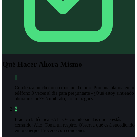
Qué Hacer Ahora Mismo
1
Comienza un chequeo emocional diario: Pon una alarma en tu
teléfono 3 veces al día para preguntarte «¿Qué estoy sintiendo
ahora mismo?» Nómbralo, no lo juzgues.
2
Practica la técnica «ALTO» cuando sientas que te estás
cerrando: Alto, Toma un respiro, Observa qué está sucediendo
en tu cuerpo, Procede con conciencia.