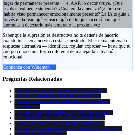
lugar de permanecer presente — el AAR lo deconstruye. ¿Qué
estabas realmente sintiendo? ¿Cuál era la amenaza? ¿Cómo se
habría visto permanecer emocionalmente presente? La IA te guía a
través de la fisiología y psicología de lo que sucedió para que
aprendas a detectarlo más temprano la próxima vez.
Saber que la supresión es destructiva no te detiene de hacerlo
cuando tu sistema nervioso está secuestrado. El sistema entrena la
respuesta alternativa — identificar, regular, expresar — hasta que tu
cuerpo conoce una forma diferente de manejar la activación
emocional.
Comienza con Wingman →
Preguntas Relacionadas
¿Por qué los hombres luchan con las emociones?
¿Qué es la «alexitimia masculina normativa»?
¿Cómo se socializó a los niños para alejarse de los
sentimientos?
¿Qué es la «caja del hombre» y cómo salgo de ella?
¿Qué aprendí sobre las emociones de mi padre?
¿Cómo me vuelvo emocionalmente inteligente?
¿Por qué exploto con rabia contra las personas que amo?
¿Qué hay debajo de mi ira?