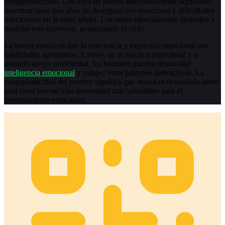
intergeneracional. Los hijos de padres emocionalmente supresores
muestran tasas más altas de desregulación emocional y dificultades
relacionales en la edad adulta. Los niños especialmente aprenden a
modelar esta supresión, perpetuando el ciclo.
La buena noticia es que la conciencia y expresión emocional son
habilidades aprendidas. A través de la práctica intencional y a
menudo apoyo profesional, los hombres pueden desarrollar
inteligencia emocional
y romper estos patrones destructivos. La
neuroplasticidad del cerebro significa que nunca es demasiado tarde
para crear nuevas vías neuronales más saludables para el
procesamiento emocional.