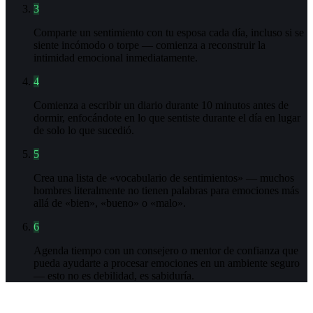
3
Comparte un sentimiento con tu esposa cada día, incluso si se
siente incómodo o torpe — comienza a reconstruir la
intimidad emocional inmediatamente.
4
Comienza a escribir un diario durante 10 minutos antes de
dormir, enfocándote en lo que sentiste durante el día en lugar
de solo lo que sucedió.
5
Crea una lista de «vocabulario de sentimientos» — muchos
hombres literalmente no tienen palabras para emociones más
allá de «bien», «bueno» o «malo».
6
Agenda tiempo con un consejero o mentor de confianza que
pueda ayudarte a procesar emociones en un ambiente seguro
— esto no es debilidad, es sabiduría.