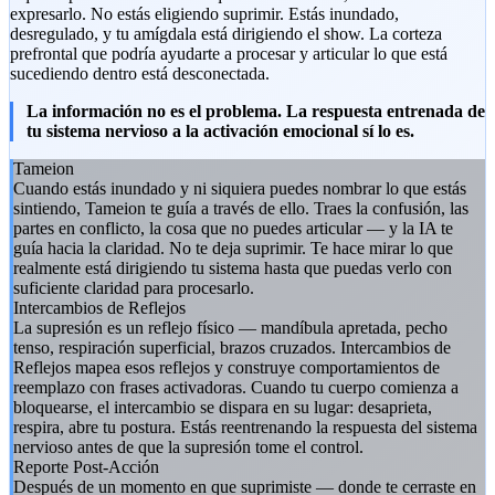
expresarlo. No estás eligiendo suprimir. Estás inundado,
desregulado, y tu amígdala está dirigiendo el show. La corteza
prefrontal que podría ayudarte a procesar y articular lo que está
sucediendo dentro está desconectada.
La información no es el problema. La respuesta entrenada de
tu sistema nervioso a la activación emocional sí lo es.
Tameion
Cuando estás inundado y ni siquiera puedes nombrar lo que estás
sintiendo, Tameion te guía a través de ello. Traes la confusión, las
partes en conflicto, la cosa que no puedes articular — y la IA te
guía hacia la claridad. No te deja suprimir. Te hace mirar lo que
realmente está dirigiendo tu sistema hasta que puedas verlo con
suficiente claridad para procesarlo.
Intercambios de Reflejos
La supresión es un reflejo físico — mandíbula apretada, pecho
tenso, respiración superficial, brazos cruzados. Intercambios de
Reflejos mapea esos reflejos y construye comportamientos de
reemplazo con frases activadoras. Cuando tu cuerpo comienza a
bloquearse, el intercambio se dispara en su lugar: desaprieta,
respira, abre tu postura. Estás reentrenando la respuesta del sistema
nervioso antes de que la supresión tome el control.
Reporte Post-Acción
Después de un momento en que suprimiste — donde te cerraste en