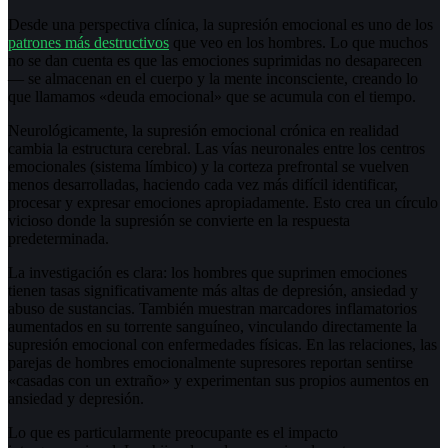
Desde una perspectiva clínica, la supresión emocional es uno de los
patrones más destructivos
que veo en los hombres. Lo que muchos
no se dan cuenta es que las emociones suprimidas no desaparecen
— se almacenan en el cuerpo y la mente inconsciente, creando lo
que llamamos «deuda emocional» que se acumula con el tiempo.
Neurológicamente, la supresión emocional crónica en realidad
cambia la estructura cerebral. Las vías neuronales entre los centros
emocionales (sistema límbico) y la corteza prefrontal se vuelven
menos desarrolladas, haciendo cada vez más difícil identificar,
procesar y expresar emociones apropiadamente. Esto crea un círculo
vicioso donde la supresión se convierte en la respuesta
predeterminada.
La investigación es clara: los hombres que suprimen emociones
tienen tasas significativamente más altas de depresión, ansiedad y
abuso de sustancias. También muestran marcadores inflamatorios
aumentados en su torrente sanguíneo, vinculando directamente la
supresión emocional con enfermedades físicas. En las relaciones, las
parejas de hombres emocionalmente supresores reportan sentirse
«casadas con un extraño» y experimentan sus propios aumentos en
ansiedad y depresión.
Lo que es particularmente preocupante es el impacto