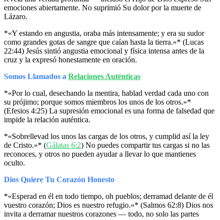
emociones abiertamente. No suprimió Su dolor por la muerte de
Lázaro.
*«Y estando en angustia, oraba más intensamente; y era su sudor
como grandes gotas de sangre que caían hasta la tierra.»* (Lucas
22:44) Jesús sintió angustia emocional y física intensa antes de la
cruz y la expresó honestamente en oración.
Somos Llamados a
Relaciones Auténticas
*«Por lo cual, desechando la mentira, hablad verdad cada uno con
su prójimo; porque somos miembros los unos de los otros.»*
(Efesios 4:25) La supresión emocional es una forma de falsedad que
impide la relación auténtica.
*«Sobrellevad los unos las cargas de los otros, y cumplid así la ley
de Cristo.»* (
Gálatas 6:2
) No puedes compartir tus cargas si no las
reconoces, y otros no pueden ayudar a llevar lo que mantienes
oculto.
Dios Quiere Tu Corazón Honesto
*«Esperad en él en todo tiempo, oh pueblos; derramad delante de él
vuestro corazón; Dios es nuestro refugio.»* (Salmos 62:8) Dios nos
invita a derramar nuestros corazones — todo, no solo las partes