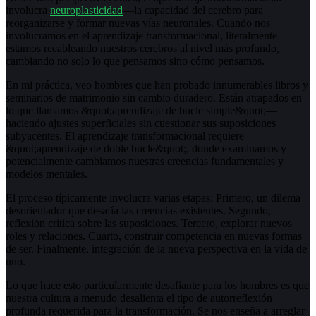
involucra
neuroplasticidad
—la capacidad del cerebro para
reorganizarse y formar nuevas vías neuronales. Cuando nos
involucramos en el aprendizaje transformacional, literalmente
estamos recableando nuestros cerebros al nivel más profundo,
cambiando no solo lo que pensamos sino cómo pensamos.
En mi práctica, veo hombres que han probado innumerables libros y
seminarios de matrimonio sin cambio duradero. Están atrapados en
lo que llamamos &quot;aprendizaje de bucle simple&quot;—
haciendo ajustes superficiales sin cuestionar sus suposiciones
subyacentes. El aprendizaje transformacional requiere
&quot;aprendizaje de doble bucle&quot;, donde examinamos y
potencialmente cambiamos nuestras creencias fundamentales y
modelos mentales.
El proceso típicamente involucra varias etapas: Primero, un dilema
desorientador que desafía las creencias existentes. Segundo,
reflexión crítica sobre las suposiciones. Tercero, explorar nuevos
roles y relaciones. Cuarto, construir competencia en nuevas formas
de ser. Finalmente, integración de la nueva perspectiva en la vida de
uno.
Lo que hace esto particularmente desafiante para los hombres es que
nuestra cultura a menudo desalienta el tipo de autorreflexión
profunda requerida para la transformación. Se nos enseña a arreglar