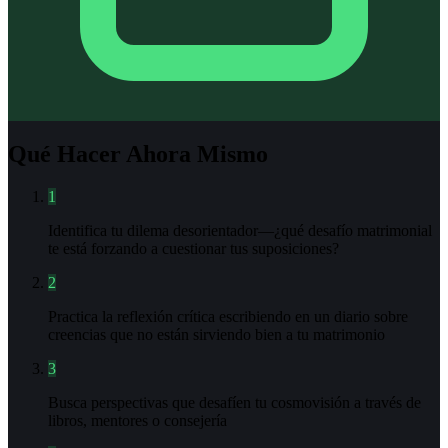
Qué Hacer Ahora Mismo
1
Identifica tu dilema desorientador—¿qué desafío matrimonial
te está forzando a cuestionar tus suposiciones?
2
Practica la reflexión crítica escribiendo en un diario sobre
creencias que no están sirviendo bien a tu matrimonio
3
Busca perspectivas que desafíen tu cosmovisión a través de
libros, mentores o consejería