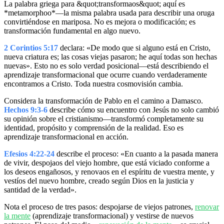
La palabra griega para &quot;transformaos&quot; aquí es
*metamorphoo*—la misma palabra usada para describir una oruga
convirtiéndose en mariposa. No es mejora o modificación; es
transformación fundamental en algo nuevo.
2 Corintios 5:17
declara: «De modo que si alguno está en Cristo,
nueva criatura es; las cosas viejas pasaron; he aquí todas son hechas
nuevas». Esto no es solo verdad posicional—está describiendo el
aprendizaje transformacional que ocurre cuando verdaderamente
encontramos a Cristo. Toda nuestra cosmovisión cambia.
Considera la transformación de Pablo en el camino a Damasco.
Hechos 9:3-6
describe cómo su encuentro con Jesús no solo cambió
su opinión sobre el cristianismo—transformó completamente su
identidad, propósito y comprensión de la realidad. Eso es
aprendizaje transformacional en acción.
Efesios 4:22-24
describe el proceso: «En cuanto a la pasada manera
de vivir, despojaos del viejo hombre, que está viciado conforme a
los deseos engañosos, y renovaos en el espíritu de vuestra mente, y
vestíos del nuevo hombre, creado según Dios en la justicia y
santidad de la verdad».
Nota el proceso de tres pasos: despojarse de viejos patrones,
renovar
la mente
(aprendizaje transformacional) y vestirse de nuevos