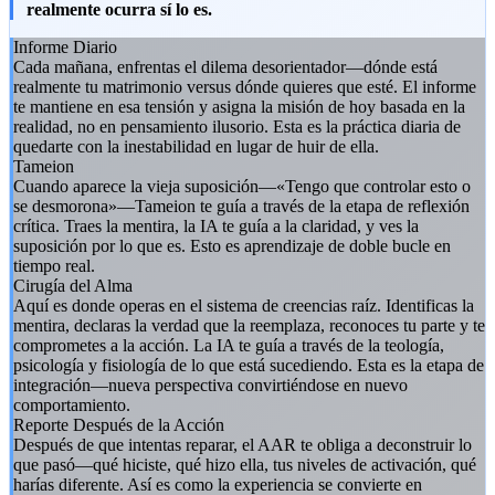
realmente ocurra sí lo es.
Informe Diario
Cada mañana, enfrentas el dilema desorientador—dónde está
realmente tu matrimonio versus dónde quieres que esté. El informe
te mantiene en esa tensión y asigna la misión de hoy basada en la
realidad, no en pensamiento ilusorio. Esta es la práctica diaria de
quedarte con la inestabilidad en lugar de huir de ella.
Tameion
Cuando aparece la vieja suposición—«Tengo que controlar esto o
se desmorona»—Tameion te guía a través de la etapa de reflexión
crítica. Traes la mentira, la IA te guía a la claridad, y ves la
suposición por lo que es. Esto es aprendizaje de doble bucle en
tiempo real.
Cirugía del Alma
Aquí es donde operas en el sistema de creencias raíz. Identificas la
mentira, declaras la verdad que la reemplaza, reconoces tu parte y te
comprometes a la acción. La IA te guía a través de la teología,
psicología y fisiología de lo que está sucediendo. Esta es la etapa de
integración—nueva perspectiva convirtiéndose en nuevo
comportamiento.
Reporte Después de la Acción
Después de que intentas reparar, el AAR te obliga a deconstruir lo
que pasó—qué hiciste, qué hizo ella, tus niveles de activación, qué
harías diferente. Así es como la experiencia se convierte en