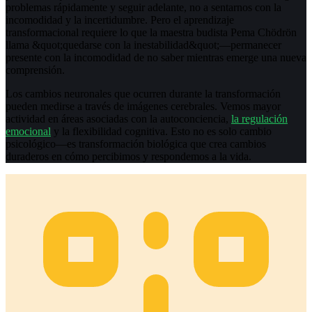
problemas rápidamente y seguir adelante, no a sentarnos con la
incomodidad y la incertidumbre. Pero el aprendizaje
transformacional requiere lo que la maestra budista Pema Chödrön
llama &quot;quedarse con la inestabilidad&quot;—permanecer
presente con la incomodidad de no saber mientras emerge una nueva
comprensión.
Los cambios neuronales que ocurren durante la transformación
pueden medirse a través de imágenes cerebrales. Vemos mayor
actividad en áreas asociadas con la autoconciencia,
la regulación
emocional
y la flexibilidad cognitiva. Esto no es solo cambio
psicológico—es transformación biológica que crea cambios
duraderos en cómo percibimos y respondemos a la vida.