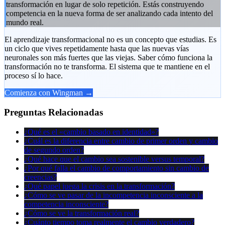
transformación en lugar de solo repetición. Estás construyendo
competencia en la nueva forma de ser analizando cada intento del
mundo real.
El aprendizaje transformacional no es un concepto que estudias. Es
un ciclo que vives repetidamente hasta que las nuevas vías
neuronales son más fuertes que las viejas. Saber cómo funciona la
transformación no te transforma. El sistema que te mantiene en el
proceso sí lo hace.
Comienza con Wingman →
Preguntas Relacionadas
¿Qué es el «cambio basado en identidad»?
¿Cuál es la diferencia entre cambio de primer orden y cambio
de segundo orden?
¿Qué hace que el cambio sea sostenible versus temporal?
¿Por qué falla el cambio de comportamiento sin cambio de
creencias?
¿Qué papel juega la crisis en la transformación?
¿Cómo se ve pasar de la incompetencia inconsciente a la
competencia inconsciente?
¿Cómo se ve la transformación real?
¿Cuánto tiempo toma realmente el cambio verdadero?