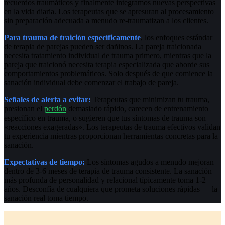
recuerdos traumáticos y finalmente integramos nuevas perspectivas
en la vida diaria. Los terapeutas que se apresuran al procesamiento
sin preparación adecuada a menudo re-traumatizan a los clientes.
Para trauma de traición específicamente
, los enfoques estándar
de terapia de parejas pueden ser dañinos. La pareja traicionada
necesita tratamiento individual de trauma primero, mientras que la
pareja que traicionó necesita terapia especializada que aborde sus
comportamientos problemáticos. Solo después de que comience la
sanación individual debe comenzar el trabajo de pareja.
Señales de alerta a evitar:
Terapeutas que minimizan tu trauma,
presionan el
perdón
demasiado rápido, carecen de entrenamiento
específico en trauma, o sugieren que tus síntomas de trauma son
«reacciones exageradas». Los terapeutas de trauma efectivos validan
tu experiencia mientras proporcionan herramientas concretas para la
sanación.
Expectativas de tiempo:
Los síntomas agudos a menudo mejoran
dentro de 3-6 meses de terapia de trauma consistente. La sanación
más profunda de personalidad y relacional típicamente toma 1-2
años. Desconfía de cualquiera que prometa soluciones rápidas — la
sanación real toma tiempo.