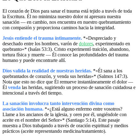
El corazón de Dios para sanar el trauma está tejido a través de toda
la Escritura. Él no minimiza nuestro dolor ni apresura nuestra
sanación — en cambio, nos encuentra en nuestro quebrantamiento
con compasión y proporciona caminos hacia la integridad.
Jesús entiende el trauma íntimamente.
*«Despreciado y
desechado entre los hombres, varón de
dolores
, experimentado en
quebranto»* (Isaías 53:3). Cristo experimentó traición, abandono,
tortura física y muerte — Él conoce las profundidades del trauma
humano y puede encontrarte allí.
Dios valida la realidad de nuestras heridas.
*«Él sana a los
quebrantados de corazón, y venda sus heridas»* (Salmos 147:3).
Nota que esto no dice que Él remueve instantáneamente el dolor —
Él
venda
las heridas, sugiriendo un proceso de sanación cuidadosa e
intencional a través del tiempo.
La sanación involucra tanto intervención divina como
asociación humana.
*«¿Está alguno enfermo entre vosotros?
Llame a los ancianos de la iglesia, y oren por él, ungiéndole con
aceite en el nombre del Señor»* (Santiago 5:14). Este pasaje
muestra a Dios trabajando a través de oración espiritual y medios
prácticos (aceite representando medicina/tratamiento).