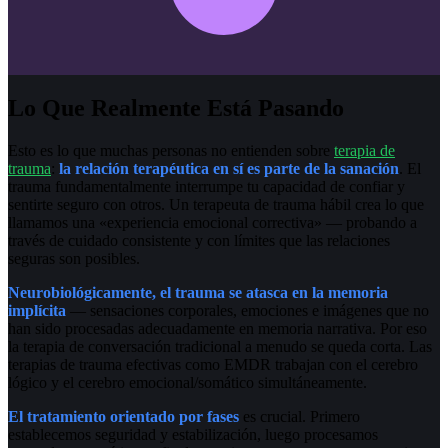
Lo Que Realmente Está Pasando
Esto es lo que muchas personas no entienden sobre
terapia de
trauma
:
la relación terapéutica en sí es parte de la sanación
. El
trauma fundamentalmente interrumpe tu capacidad de confiar y
sentirte seguro con otros. Un terapeuta de trauma hábil crea lo que
llamamos una «experiencia emocional correctiva» — probando a
través de cuidado consistente y con límites que las relaciones
seguras son posibles.
Neurobiológicamente, el trauma se atasca en la memoria
implícita
— sensaciones corporales, emociones e imágenes que no
han sido procesadas adecuadamente en memoria narrativa. Por eso
la terapia de conversación tradicional a menudo se queda corta. Las
terapias de trauma efectivas como EMDR trabajan con el cerebro
lógico y el cerebro emocional/somático simultáneamente.
El tratamiento orientado por fases
es crucial. Primero
establecemos seguridad y estabilización, luego procesamos