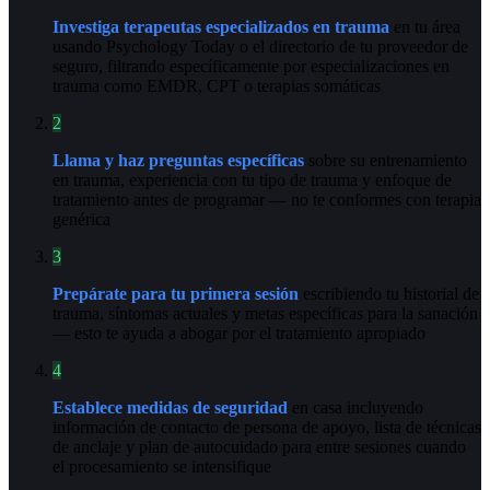
Investiga terapeutas especializados en trauma
en tu área
usando Psychology Today o el directorio de tu proveedor de
seguro, filtrando específicamente por especializaciones en
trauma como EMDR, CPT o terapias somáticas
2
Llama y haz preguntas específicas
sobre su entrenamiento
en trauma, experiencia con tu tipo de trauma y enfoque de
tratamiento antes de programar — no te conformes con terapia
genérica
3
Prepárate para tu primera sesión
escribiendo tu historial de
trauma, síntomas actuales y metas específicas para la sanación
— esto te ayuda a abogar por el tratamiento apropiado
4
Establece medidas de seguridad
en casa incluyendo
información de contacto de persona de apoyo, lista de técnicas
de anclaje y plan de autocuidado para entre sesiones cuando
el procesamiento se intensifique