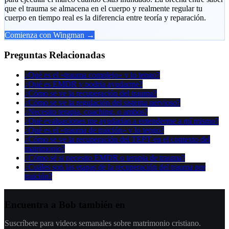
que el trauma se almacena en el cuerpo y realmente regular tu
cuerpo en tiempo real es la diferencia entre teoría y reparación.
Comienza con Wingman →
Preguntas Relacionadas
¿Qué es el «trauma complejo» y lo tengo?
¿Qué es EMDR y podría ayudarme?
¿Cómo se ve la recuperación del trauma?
¿Cómo se ve la regulación del sistema nervioso?
¿Necesito terapia, coaching, o ambos?
¿Qué evaluaciones me ayudarían a entenderme a mí mismo?
¿Qué es el «trauma de traición» y lo tengo?
¿Cómo se ve la recuperación del TEPT en el contexto del
matrimonio?
¿Cómo sé si necesito EMDR o terapia de trauma?
¿Cuáles son las etapas de la recuperación del trauma por
traición?
Encuentra a Bob también en
Suscríbete para videos semanales sobre matrimonio cristiano.