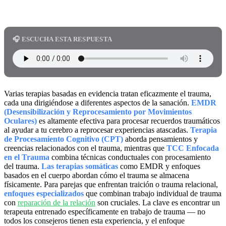
🎧 ESCUCHA ESTA RESPUESTA
Varias terapias basadas en evidencia tratan eficazmente el trauma,
cada una dirigiéndose a diferentes aspectos de la sanación.
EMDR
(Desensibilización y Reprocesamiento por Movimientos
Oculares)
es altamente efectiva para procesar recuerdos traumáticos
al ayudar a tu cerebro a reprocesar experiencias atascadas.
Terapia
de Procesamiento Cognitivo (CPT)
aborda pensamientos y
creencias relacionados con el trauma, mientras que
TCC Enfocada
en el Trauma
combina técnicas conductuales con procesamiento
del trauma.
Las terapias somáticas
como EMDR y enfoques
basados en el cuerpo abordan cómo el trauma se almacena
físicamente. Para parejas que enfrentan traición o trauma relacional,
enfoques especializados
que combinan trabajo individual de trauma
con
reparación de la relación
son cruciales. La clave es encontrar un
terapeuta entrenado específicamente en trabajo de trauma — no
todos los consejeros tienen esta experiencia, y el enfoque