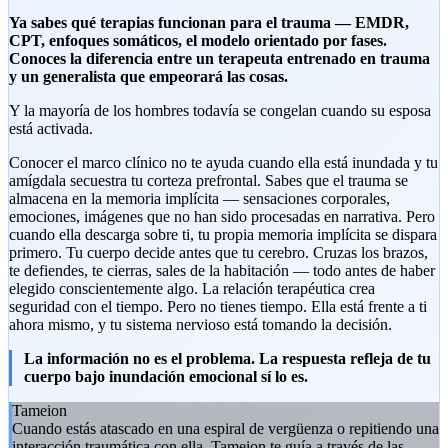
Ya sabes qué terapias funcionan para el trauma — EMDR,
CPT, enfoques somáticos, el modelo orientado por fases.
Conoces la diferencia entre un terapeuta entrenado en trauma
y un generalista que empeorará las cosas.
Y la mayoría de los hombres todavía se congelan cuando su esposa
está activada.
Conocer el marco clínico no te ayuda cuando ella está inundada y tu
amígdala secuestra tu corteza prefrontal. Sabes que el trauma se
almacena en la memoria implícita — sensaciones corporales,
emociones, imágenes que no han sido procesadas en narrativa. Pero
cuando ella descarga sobre ti, tu propia memoria implícita se dispara
primero. Tu cuerpo decide antes que tu cerebro. Cruzas los brazos,
te defiendes, te cierras, sales de la habitación — todo antes de haber
elegido conscientemente algo. La relación terapéutica crea
seguridad con el tiempo. Pero no tienes tiempo. Ella está frente a ti
ahora mismo, y tu sistema nervioso está tomando la decisión.
La información no es el problema. La respuesta refleja de tu
cuerpo bajo inundación emocional sí lo es.
Tameion
Cuando estás atascado en una espiral de vergüenza o repitiendo una
interacción traumática con ella, Tameion te guía a través de las