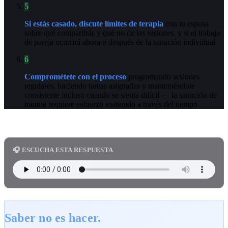
5
Si estás casado, discute límites de terapia
con tu esposa
sobre qué compartirás y qué no de las sesiones, y si el trabajo
de pareja ocurrirá ahora o después de la sanación individual
6
Comprométete con el proceso
programando sesiones
regulares, haciendo tareas asignadas y manteniéndote
consistente incluso cuando se sienta difícil — la sanación de
trauma requiere esfuerzo sostenido a través del tiempo
🎧 ESCUCHA ESTA RESPUESTA
Saber no es hacer.