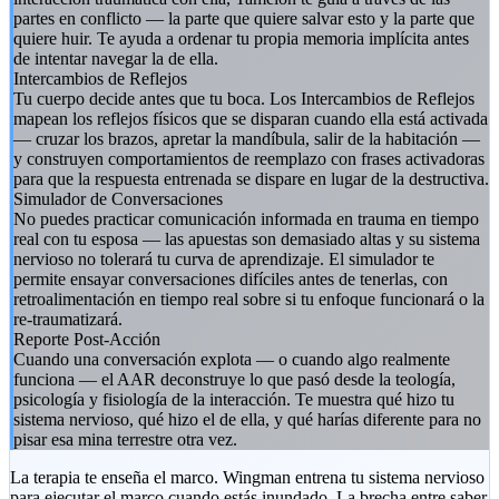
partes en conflicto — la parte que quiere salvar esto y la parte que
quiere huir. Te ayuda a ordenar tu propia memoria implícita antes
de intentar navegar la de ella.
Intercambios de Reflejos
Tu cuerpo decide antes que tu boca. Los Intercambios de Reflejos
mapean los reflejos físicos que se disparan cuando ella está activada
— cruzar los brazos, apretar la mandíbula, salir de la habitación —
y construyen comportamientos de reemplazo con frases activadoras
para que la respuesta entrenada se dispare en lugar de la destructiva.
Simulador de Conversaciones
No puedes practicar comunicación informada en trauma en tiempo
real con tu esposa — las apuestas son demasiado altas y su sistema
nervioso no tolerará tu curva de aprendizaje. El simulador te
permite ensayar conversaciones difíciles antes de tenerlas, con
retroalimentación en tiempo real sobre si tu enfoque funcionará o la
re-traumatizará.
Reporte Post-Acción
Cuando una conversación explota — o cuando algo realmente
funciona — el AAR deconstruye lo que pasó desde la teología,
psicología y fisiología de la interacción. Te muestra qué hizo tu
sistema nervioso, qué hizo el de ella, y qué harías diferente para no
pisar esa mina terrestre otra vez.
La terapia te enseña el marco. Wingman entrena tu sistema nervioso
para ejecutar el marco cuando estás inundado. La brecha entre saber