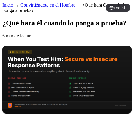
Inicio
→
Convirtiéndote en el Hombre
→
¿Qué hará él cuando lo
English
ponga a prueba?
¿Qué hará él cuando lo ponga a prueba?
6 min de lectura
Copy