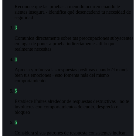
Reconoce que las pruebas a menudo ocurren cuando te
sientes insegura - identifica qué desencadenó tu necesidad de
seguridad
3
Comunica directamente sobre tus preocupaciones subyacentes
en lugar de poner a prueba indirectamente - di lo que
realmente necesitas
4
Aprecia y refuerza las respuestas positivas cuando él maneja
bien tus emociones - esto fomenta más del mismo
comportamiento
5
Establece límites alrededor de respuestas destructivas - no te
involucres con comportamientos de enojo, desprecio o
bloqueo
6
Considera si sus patrones de respuesta consistentes indican