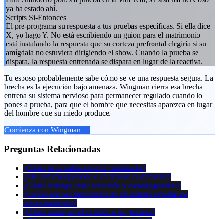
ya ha estado ahí.
Scripts Si-Entonces
Él pre-programa su respuesta a tus pruebas específicas. Si ella dice
X, yo hago Y. No está escribiendo un guion para el matrimonio —
está instalando la respuesta que su corteza prefrontal elegiría si su
amígdala no estuviera dirigiendo el show. Cuando la prueba se
dispara, la respuesta entrenada se dispara en lugar de la reactiva.
Tu esposo probablemente sabe cómo se ve una respuesta segura. La
brecha es la ejecución bajo amenaza. Wingman cierra esa brecha —
entrena su sistema nervioso para permanecer regulado cuando lo
pones a prueba, para que el hombre que necesitas aparezca en lugar
del hombre que su miedo produce.
Comienza con Wingman →
Preguntas Relacionadas
¿Cómo sé si realmente está cambiando?
¿Me está manipulando o realmente es diferente?
¿Cómo distingo entre actuación y cambio genuino?
¿Cuáles son los marcadores de un cambio genuino de
comportamiento?
¿Cómo manejará él mi duda si es genuino?