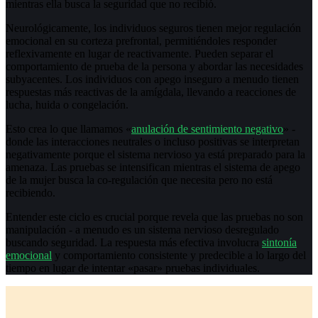
mientras ella busca la seguridad que no recibió.
Neurológicamente, los individuos seguros tienen mejor regulación
emocional en su corteza prefrontal, permitiéndoles responder
reflexivamente en lugar de reactivamente. Pueden separar el
comportamiento de prueba de la persona y abordar las necesidades
subyacentes. Los individuos con apego inseguro a menudo tienen
respuestas más reactivas de la amígdala, llevando a reacciones de
lucha, huida o congelación.
Esto crea lo que llamamos «
anulación de sentimiento negativo
» -
donde las interacciones neutrales o incluso positivas se interpretan
negativamente porque el sistema nervioso ya está preparado para la
amenaza. Las pruebas se intensifican mientras el sistema de apego
de la mujer busca la co-regulación que necesita pero no está
recibiendo.
Entender este ciclo es crucial porque revela que las pruebas no son
manipulación - a menudo es un sistema nervioso desregulado
buscando seguridad. La respuesta más efectiva involucra
sintonía
emocional
y comportamiento consistente y predecible a lo largo del
tiempo en lugar de intentar «pasar» pruebas individuales.