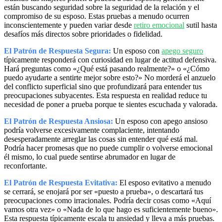
están buscando seguridad sobre la seguridad de la relación y el
compromiso de su esposo. Estas pruebas a menudo ocurren
inconscientemente y pueden variar desde
retiro emocional
sutil hasta
desafíos más directos sobre prioridades o fidelidad.
El Patrón de Respuesta Segura:
Un esposo con
apego seguro
típicamente responderá con curiosidad en lugar de actitud defensiva.
Hará preguntas como «¿Qué está pasando realmente?» o «¿Cómo
puedo ayudarte a sentirte mejor sobre esto?» No morderá el anzuelo
del conflicto superficial sino que profundizará para entender tus
preocupaciones subyacentes. Esta respuesta en realidad reduce tu
necesidad de poner a prueba porque te sientes escuchada y valorada.
El Patrón de Respuesta Ansiosa:
Un esposo con apego ansioso
podría volverse excesivamente complaciente, intentando
desesperadamente arreglar las cosas sin entender qué está mal.
Podría hacer promesas que no puede cumplir o volverse emocional
él mismo, lo cual puede sentirse abrumador en lugar de
reconfortante.
El Patrón de Respuesta Evitativa:
El esposo evitativo a menudo
se cerrará, se enojará por ser «puesto a prueba», o descartará tus
preocupaciones como irracionales. Podría decir cosas como «Aquí
vamos otra vez» o «Nada de lo que hago es suficientemente bueno».
Esta respuesta típicamente escala tu ansiedad y lleva a más pruebas.