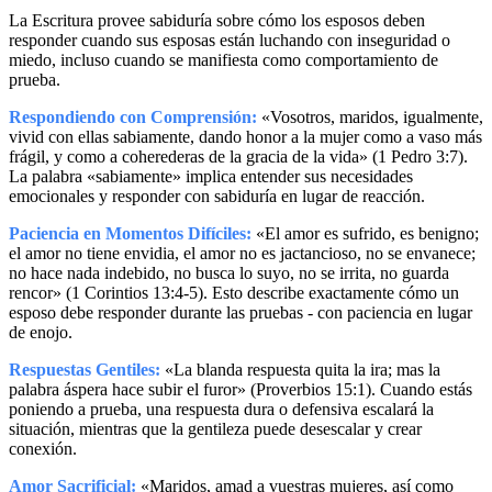
La Escritura provee sabiduría sobre cómo los esposos deben
responder cuando sus esposas están luchando con inseguridad o
miedo, incluso cuando se manifiesta como comportamiento de
prueba.
Respondiendo con Comprensión:
«Vosotros, maridos, igualmente,
vivid con ellas sabiamente, dando honor a la mujer como a vaso más
frágil, y como a coherederas de la gracia de la vida» (1 Pedro 3:7).
La palabra «sabiamente» implica entender sus necesidades
emocionales y responder con sabiduría en lugar de reacción.
Paciencia en Momentos Difíciles:
«El amor es sufrido, es benigno;
el amor no tiene envidia, el amor no es jactancioso, no se envanece;
no hace nada indebido, no busca lo suyo, no se irrita, no guarda
rencor» (1 Corintios 13:4-5). Esto describe exactamente cómo un
esposo debe responder durante las pruebas - con paciencia en lugar
de enojo.
Respuestas Gentiles:
«La blanda respuesta quita la ira; mas la
palabra áspera hace subir el furor» (Proverbios 15:1). Cuando estás
poniendo a prueba, una respuesta dura o defensiva escalará la
situación, mientras que la gentileza puede desescalar y crear
conexión.
Amor Sacrificial:
«Maridos, amad a vuestras mujeres, así como