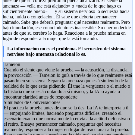
antes de que su corteza prefrontal pueda alcanzarla. Él siente la
amenaza — «ella me está alejando» o «nada de lo que hago es
suficientemente bueno» — y su sistema nervioso lo secuestra hacia
lucha, huida o congelación. Él sabe que debería permanecer
calmado. Sabe que debería preguntar qué necesitas realmente. Pero
bajo inundación, ese conocimiento es inaccesible. Su cuerpo decide
antes de que su cerebro lo haga. Reacciona a la prueba misma en
lugar de responder a la mujer que la está tomando.
La información no es el problema. El secuestro del sistema
nervioso bajo amenaza relacional lo es.
Tameion
Cuando él siente que viene la prueba — la acusación, la distancia,
la provocación — Tameion lo guía a través de lo que realmente está
pasando en su sistema. Separa la amenaza que está sintiendo de la
realidad de lo que estás pidiendo. Él trae la vergüenza o el miedo o
la historia que se está contando a sí mismo, y la IA lo ayuda a
encontrar claridad antes de responderte.
Simulador de Conversaciones
Él practica la prueba antes de que se la des. La IA te interpreta a ti
— empujando límites, haciendo preguntas difíciles, creando el
escenario exacto que normalmente lo envía a la actitud defensiva o
el retiro. Ensaya permanecer calmado, preguntar qué necesitas
realmente, responder a la mujer en lugar de reaccionar a la prueba.
Para cuando lo pones a prueba en la vida real, su sistema nervioso