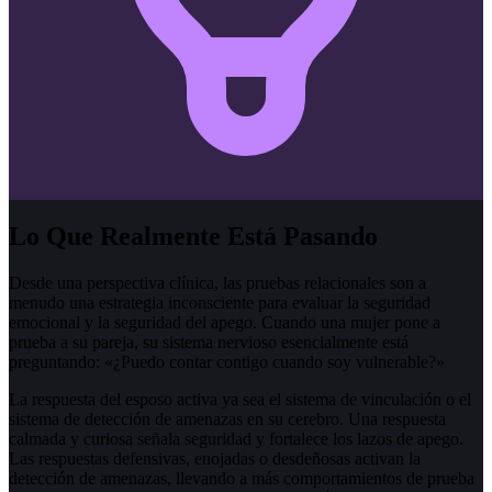
Lo Que Realmente Está Pasando
Desde una perspectiva clínica, las pruebas relacionales son a
menudo una estrategia inconsciente para evaluar la seguridad
emocional y la seguridad del apego. Cuando una mujer pone a
prueba a su pareja, su sistema nervioso esencialmente está
preguntando: «¿Puedo contar contigo cuando soy vulnerable?»
La respuesta del esposo activa ya sea el sistema de vinculación o el
sistema de detección de amenazas en su cerebro. Una respuesta
calmada y curiosa señala seguridad y fortalece los lazos de apego.
Las respuestas defensivas, enojadas o desdeñosas activan la
detección de amenazas, llevando a más comportamientos de prueba