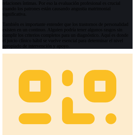
relaciones íntimas. Por eso la evaluación profesional es crucial
cuando los patrones están causando angustia matrimonial
significativa.
También es importante entender que los trastornos de personalidad
existen en un continuo. Alguien podría tener algunos rasgos sin
cumplir los criterios completos para un diagnóstico. Aquí es donde
el juicio clínico hábil se vuelve esencial para determinar el nivel
apropiado de intervención y apoyo.