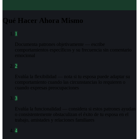
Qué Hacer Ahora Mismo
1
Documenta patrones objetivamente — escribe
comportamientos específicos y su frecuencia sin comentario
emocional
2
Evalúa la flexibilidad — nota si tu esposa puede adaptar su
comportamiento cuando las circunstancias lo requieren o
cuando expresas preocupaciones
3
Evalúa la funcionalidad — considera si estos patrones ayudan
o consistentemente obstaculizan el éxito de tu esposa en el
trabajo, amistades y relaciones familiares
4