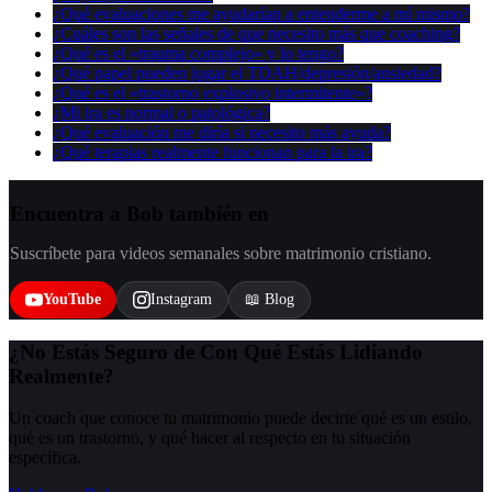
¿Qué evaluaciones me ayudarían a entenderme a mí mismo?
¿Cuáles son las señales de que necesito más que coaching?
¿Qué es el «trauma complejo» y lo tengo?
¿Qué papel pueden jugar el TDAH/depresión/ansiedad?
¿Qué es el «trastorno explosivo intermitente»?
¿Mi ira es normal o patológica?
¿Qué evaluación me diría si necesito más ayuda?
¿Qué terapias realmente funcionan para la ira?
Encuentra a Bob también en
Suscríbete para videos semanales sobre matrimonio cristiano.
YouTube
Instagram
📖 Blog
¿No Estás Seguro de Con Qué Estás Lidiando
Realmente?
Un coach que conoce tu matrimonio puede decirte qué es un estilo,
qué es un trastorno, y qué hacer al respecto en tu situación
específica.