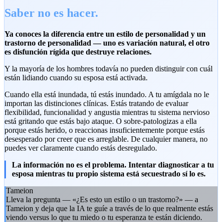
Saber no es hacer.
Ya conoces la diferencia entre un estilo de personalidad y un
trastorno de personalidad — uno es variación natural, el otro
es disfunción rígida que destruye relaciones.
Y la mayoría de los hombres todavía no pueden distinguir con cuál
están lidiando cuando su esposa está activada.
Cuando ella está inundada, tú estás inundado. A tu amígdala no le
importan las distinciones clínicas. Estás tratando de evaluar
flexibilidad, funcionalidad y angustia mientras tu sistema nervioso
está gritando que estás bajo ataque. O sobre-patologizas a ella
porque estás herido, o reaccionas insuficientemente porque estás
desesperado por creer que es arreglable. De cualquier manera, no
puedes ver claramente cuando estás desregulado.
La información no es el problema. Intentar diagnosticar a tu
esposa mientras tu propio sistema está secuestrado sí lo es.
Tameion
Lleva la pregunta — «¿Es esto un estilo o un trastorno?» — a
Tameion y deja que la IA te guíe a través de lo que realmente estás
viendo versus lo que tu miedo o tu esperanza te están diciendo.