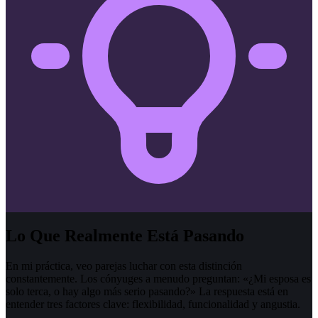
Lo Que Realmente Está Pasando
En mi práctica, veo parejas luchar con esta distinción
constantemente. Los cónyuges a menudo preguntan: «¿Mi esposa es
solo terca, o hay algo más serio pasando?» La respuesta está en
entender tres factores clave: flexibilidad, funcionalidad y angustia.