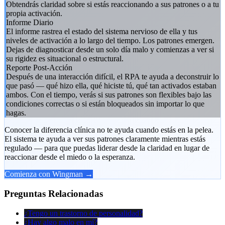
Obtendrás claridad sobre si estás reaccionando a sus patrones o a tu
propia activación.
Informe Diario
El informe rastrea el estado del sistema nervioso de ella y tus
niveles de activación a lo largo del tiempo. Los patrones emergen.
Dejas de diagnosticar desde un solo día malo y comienzas a ver si
su rigidez es situacional o estructural.
Reporte Post-Acción
Después de una interacción difícil, el RPA te ayuda a deconstruir lo
que pasó — qué hizo ella, qué hiciste tú, qué tan activados estaban
ambos. Con el tiempo, verás si sus patrones son flexibles bajo las
condiciones correctas o si están bloqueados sin importar lo que
hagas.
Conocer la diferencia clínica no te ayuda cuando estás en la pelea.
El sistema te ayuda a ver sus patrones claramente mientras estás
regulado — para que puedas liderar desde la claridad en lugar de
reaccionar desde el miedo o la esperanza.
Comienza con Wingman →
Preguntas Relacionadas
¿Tengo un trastorno de personalidad?
¿Hay algo malo en mí?