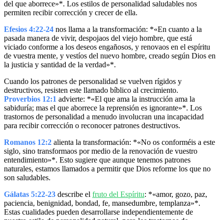
del que aborrece»*. Los estilos de personalidad saludables nos
permiten recibir corrección y crecer de ella.
Efesios 4:22-24
nos llama a la transformación: *«En cuanto a la
pasada manera de vivir, despojaos del viejo hombre, que está
viciado conforme a los deseos engañosos, y renovaos en el espíritu
de vuestra mente, y vestíos del nuevo hombre, creado según Dios en
la justicia y santidad de la verdad»*.
Cuando los patrones de personalidad se vuelven rígidos y
destructivos, resisten este llamado bíblico al crecimiento.
Proverbios 12:1
advierte: *«El que ama la instrucción ama la
sabiduría; mas el que aborrece la reprensión es ignorante»*. Los
trastornos de personalidad a menudo involucran una incapacidad
para recibir corrección o reconocer patrones destructivos.
Romanos 12:2
alienta la transformación: *«No os conforméis a este
siglo, sino transformaos por medio de la renovación de vuestro
entendimiento»*. Esto sugiere que aunque tenemos patrones
naturales, estamos llamados a permitir que Dios reforme los que no
son saludables.
Gálatas 5:22-23
describe el
fruto del Espíritu
: *«amor, gozo, paz,
paciencia, benignidad, bondad, fe, mansedumbre, templanza»*.
Estas cualidades pueden desarrollarse independientemente de