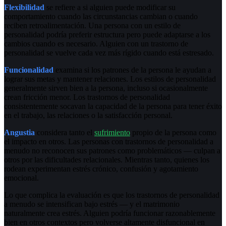
Flexibilidad
se refiere a si alguien puede modificar su
comportamiento cuando las circunstancias cambian o cuando
reciben retroalimentación. Una persona con un estilo de
personalidad podría preferir estructura pero puede adaptarse a los
cambios cuando es necesario. Alguien con un trastorno de
personalidad se vuelve cada vez más rígido cuando está estresado.
Funcionalidad
examina si los patrones de la persona le ayudan a
lograr sus metas y mantener relaciones. Los estilos de personalidad
generalmente sirven bien a la persona, incluso si ocasionalmente
crean fricción menor. Los trastornos de personalidad
consistentemente socavan la capacidad de la persona para tener éxito
en el trabajo, las relaciones o la satisfacción personal.
Angustia
considera tanto el
sufrimiento
propio de la persona como
el impacto en otros. Las personas con trastornos de personalidad a
menudo no reconocen sus patrones como problemáticos — culpan a
otros por las dificultades relacionales. Mientras tanto, quienes los
rodean experimentan estrés crónico, confusión y agotamiento
emocional.
Lo que complica la evaluación es que los trastornos de personalidad
a menudo se intensifican bajo estrés — y el matrimonio
naturalmente crea estrés. Alguien podría funcionar razonablemente
bien en otros contextos pero volverse altamente disfuncional en