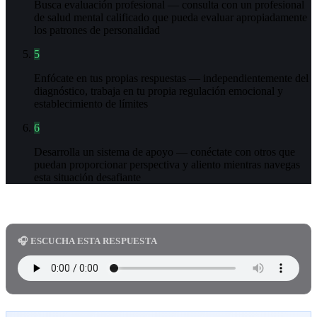
Busca evaluación profesional — consulta con un profesional
de salud mental calificado que pueda evaluar apropiadamente
los patrones de personalidad
5
Enfócate en tus propias respuestas — independientemente del
diagnóstico, trabaja en tu propia regulación emocional y
establecimiento de límites
6
Desarrolla un sistema de apoyo — conéctate con otros que
puedan proporcionar perspectiva y aliento mientras navegas
esta situación desafiante
🎧 ESCUCHA ESTA RESPUESTA