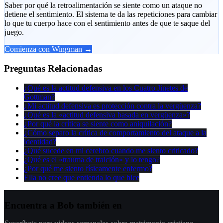
Saber por qué la retroalimentación se siente como un ataque no
detiene el sentimiento. El sistema te da las repeticiones para cambiar
lo que tu cuerpo hace con el sentimiento antes de que te saque del
juego.
Comienza con Wingman →
Preguntas Relacionadas
¿Qué es la actitud defensiva en los Cuatro Jinetes de
Gottman?
¿Mi actitud defensiva es protección contra la vergüenza?
¿Qué es la «actitud defensiva basada en vergüenza»?
¿Por qué la crítica se siente como aniquilación?
¿Cómo separo la crítica de comportamiento del ataque a la
identidad?
¿Qué sucede en mi cerebro cuando me siento criticado?
¿Qué es el «trauma de traición» y lo tengo?
¿Por qué me siento físicamente enfermo?
Ella no cree que entienda lo que hice
Encuentra a Bob también en