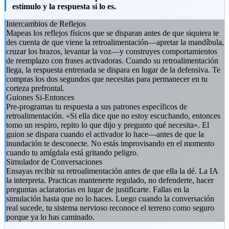
estímulo y la respuesta sí lo es.
Intercambios de Reflejos
Mapeas los reflejos físicos que se disparan antes de que siquiera te
des cuenta de que viene la retroalimentación—apretar la mandíbula,
cruzar los brazos, levantar la voz—y construyes comportamientos
de reemplazo con frases activadoras. Cuando su retroalimentación
llega, la respuesta entrenada se dispara en lugar de la defensiva. Te
compras los dos segundos que necesitas para permanecer en tu
corteza prefrontal.
Guiones Si-Entonces
Pre-programas tu respuesta a sus patrones específicos de
retroalimentación. «Si ella dice que no estoy escuchando, entonces
tomo un respiro, repito lo que dijo y pregunto qué necesita». El
guion se dispara cuando el activador lo hace—antes de que la
inundación te desconecte. No estás improvisando en el momento
cuando tu amígdala está gritando peligro.
Simulador de Conversaciones
Ensayas recibir su retroalimentación antes de que ella la dé. La IA
la interpreta. Practicas mantenerte regulado, no defenderte, hacer
preguntas aclaratorias en lugar de justificarte. Fallas en la
simulación hasta que no lo haces. Luego cuando la conversación
real sucede, tu sistema nervioso reconoce el terreno como seguro
porque ya lo has caminado.