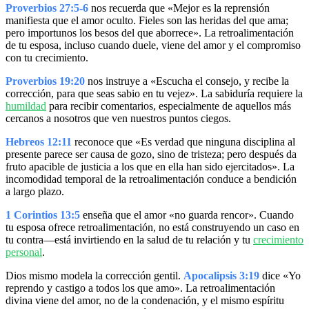
Proverbios 27:5-6
nos recuerda que «Mejor es la reprensión
manifiesta que el amor oculto. Fieles son las heridas del que ama;
pero importunos los besos del que aborrece». La retroalimentación
de tu esposa, incluso cuando duele, viene del amor y el compromiso
con tu crecimiento.
Proverbios 19:20
nos instruye a «Escucha el consejo, y recibe la
corrección, para que seas sabio en tu vejez». La sabiduría requiere la
humildad
para recibir comentarios, especialmente de aquellos más
cercanos a nosotros que ven nuestros puntos ciegos.
Hebreos 12:11
reconoce que «Es verdad que ninguna disciplina al
presente parece ser causa de gozo, sino de tristeza; pero después da
fruto apacible de justicia a los que en ella han sido ejercitados». La
incomodidad temporal de la retroalimentación conduce a bendición
a largo plazo.
1 Corintios 13:5
enseña que el amor «no guarda rencor». Cuando
tu esposa ofrece retroalimentación, no está construyendo un caso en
tu contra—está invirtiendo en la salud de tu relación y tu
crecimiento
personal
.
Dios mismo modela la corrección gentil.
Apocalipsis 3:19
dice «Yo
reprendo y castigo a todos los que amo». La retroalimentación
divina viene del amor, no de la condenación, y el mismo espíritu