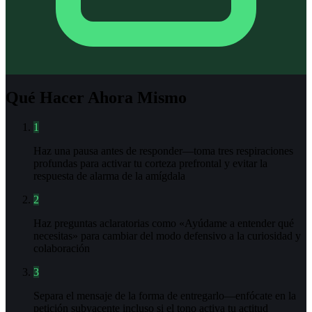
Qué Hacer Ahora Mismo
1
Haz una pausa antes de responder—toma tres respiraciones
profundas para activar tu corteza prefrontal y evitar la
respuesta de alarma de la amígdala
2
Haz preguntas aclaratorias como «Ayúdame a entender qué
necesitas» para cambiar del modo defensivo a la curiosidad y
colaboración
3
Separa el mensaje de la forma de entregarlo—enfócate en la
petición subyacente incluso si el tono activa tu actitud