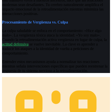
esto mantuvo vivos a nuestros ancestros, hace que las relaciones
modernas sean desafiantes. Tu cerebro naturalmente amplifica el
impacto emocional de la retroalimentación mientras minimiza las
interacciones positivas.
Procesamiento de Vergüenza vs. Culpa
La culpa saludable se enfoca en el comportamiento: «Hice algo
malo». La vergüenza tóxica ataca la identidad: «Yo soy malo».
Cuando la retroalimentación activa vergüenza en lugar de culpa, la
actitud defensiva
se vuelve inevitable. La clave es aprender a
traducir los ataques a la identidad de vuelta a peticiones de
comportamiento.
Entender estos mecanismos ayuda a normalizar tus reacciones
mientras señala intervenciones específicas que pueden reentrenar la
respuesta de tu sistema nervioso a la retroalimentación.