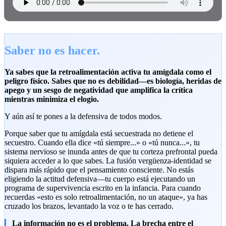
Saber no es hacer.
Ya sabes que la retroalimentación activa tu amígdala como el
peligro físico. Sabes que no es debilidad—es biología, heridas de
apego y un sesgo de negatividad que amplifica la crítica
mientras minimiza el elogio.
Y aún así te pones a la defensiva de todos modos.
Porque saber que tu amígdala está secuestrada no detiene el
secuestro. Cuando ella dice «tú siempre...» o «tú nunca...», tu
sistema nervioso se inunda antes de que tu corteza prefrontal pueda
siquiera acceder a lo que sabes. La fusión vergüenza-identidad se
dispara más rápido que el pensamiento consciente. No estás
eligiendo la actitud defensiva—tu cuerpo está ejecutando un
programa de supervivencia escrito en la infancia. Para cuando
recuerdas «esto es solo retroalimentación, no un ataque», ya has
cruzado los brazos, levantado la voz o te has cerrado.
La información no es el problema. La brecha entre el