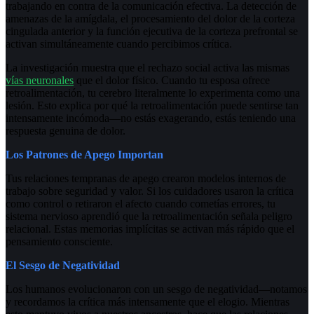
trabajando en contra de la comunicación efectiva. La detección de
amenazas de la amígdala, el procesamiento del dolor de la corteza
cingulada anterior y la función ejecutiva de la corteza prefrontal se
activan simultáneamente cuando percibimos crítica.
La investigación muestra que el rechazo social activa las mismas
vías neuronales
que el dolor físico. Cuando tu esposa ofrece
retroalimentación, tu cerebro literalmente lo experimenta como una
lesión. Esto explica por qué la retroalimentación puede sentirse tan
intensamente incómoda—no estás exagerando, estás teniendo una
respuesta genuina de dolor.
Los Patrones de Apego Importan
Tus relaciones tempranas de apego crearon modelos internos de
trabajo sobre seguridad y valor. Si los cuidadores usaron la crítica
como control o retiraron el afecto cuando cometías errores, tu
sistema nervioso aprendió que la retroalimentación señala peligro
relacional. Estas memorias implícitas se activan más rápido que el
pensamiento consciente.
El Sesgo de Negatividad
Los humanos evolucionaron con un sesgo de negatividad—notamos
y recordamos la crítica más intensamente que el elogio. Mientras