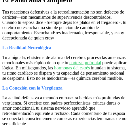
Tus reacciones defensivas a la retroalimentación no son defectos de
carácter—son mecanismos de supervivencia descontrolados.
Cuando tu esposa dice «Siempre dejas los platos en el fregadero», tu
cerebro no escucha una simple petición de cambio de
comportamiento. Escucha «Eres inadecuado, irresponsable, y estoy
decepcionada de quien eres».
La Realidad Neurológica
Tu amígdala, el sistema de alarma del cerebro, procesa las amenazas
emocionales más rápido de lo que tu
corteza prefrontal
puede aplicar
lógica. En milisegundos, las
hormonas del estrés
inundan tu sistema,
tu ritmo cardíaco se dispara y tu capacidad de pensamiento racional
se desploma. Esto no es melodrama—es química cerebral medible.
La Conexión con la Vergüenza
La actitud defensiva a menudo enmascara heridas más profundas de
vergüenza. Si creciste con padres perfeccionistas, críticas duras o
amor condicional, tu sistema nervioso aprendió que
retroalimentación equivale a rechazo. Cada comentario de tu esposa
se conecta inconscientemente con esas experiencias tempranas de no
ser suficiente.