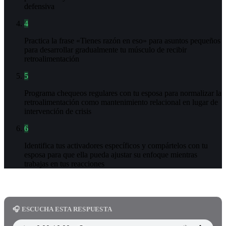
defensiva
4
Practica la frase «Tienes razón en eso» para asuntos pequeños
para desarrollar gradualmente tu músculo de recibir
retroalimentación
5
Programa chequeos regulares con tu esposa para normalizar la
retroalimentación como mantenimiento relacional en lugar de
intervención de crisis
6
Identifica tus activadores específicos y compártelos con tu
esposa para que ella pueda ajustar su enfoque mientras
trabajas en tus reacciones
🎧 ESCUCHA ESTA RESPUESTA