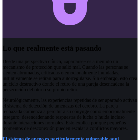
Lo que realmente está pasando
Desde una perspectiva clínica, «apartarse» es a menudo un
mecanismo de protección que salió mal. Cuando las personas se
sienten abrumadas, criticadas o emocionalmente inundadas,
instintivamente se retiran para autorregularse. Sin embargo, esto crea
un ciclo destructivo donde el retiro de una pareja desencadena la
persecución del otro o su propio retiro.
Neurológicamente, las experiencias repetidas de ser apartado activan
el sistema de detección de amenazas del cerebro. La pareja
rechazada comienza a percibir a su cónyuge como emocionalmente
inseguro, desencadenando respuestas de lucha o huida incluso
durante interacciones normales. Esto explica por qué pequeños
momentos de desconexión pueden escalar a conflictos mayores.
El sistema de apego es particularmente vulnerable aquí.