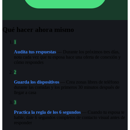
Qué hacer ahora mismo
1
Audita tus respuestas
— Durante los próximos tres días,
nota cada vez que tu esposa hace una oferta de conexión y
cómo respondes
2
Guarda los dispositivos
— Crea zonas libres de teléfono
durante las comidas y los primeros 30 minutos después de
llegar a casa
3
Practica la regla de los 6 segundos
— Cuando tu esposa te
hable, dale 6 segundos completos de contacto visual antes de
responder