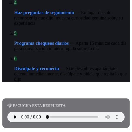
4
Haz preguntas de seguimiento
— En lugar de solo
reconocer lo que dijo, muestra curiosidad genuina sobre su
experiencia
5
Programa chequeos diarios
— Aparta 15 minutos cada día
para conversación ininterrumpida sobre tu día
6
Discúlpate y reconecta
— Si te descubres apartándote,
detente inmediatamente, discúlpate y pídele que repita lo que
dijo
🎧 ESCUCHA ESTA RESPUESTA