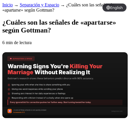
Inicio
→
Separación y Espacio
→
¿Cuáles son las señales de
English
«apartarse» según Gottman?
¿Cuáles son las señales de «apartarse»
según Gottman?
6 min de lectura
Copy