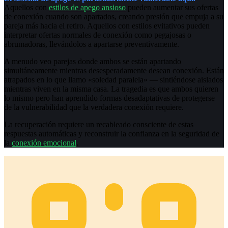
Aquellos con
estilos de apego ansioso
pueden aumentar sus ofertas
de conexión cuando son apartados, creando presión que empuja a su
pareja más hacia el retiro. Aquellos con estilos evitativos pueden
interpretar ofertas normales de conexión como pegajosas o
abrumadoras, llevándolos a apartarse preventivamente.
A menudo veo parejas donde ambos se están apartando
simultáneamente mientras desesperadamente desean conexión. Están
atrapados en lo que llamo «soledad paralela» — sintiéndose aislados
mientras viven en la misma casa. La tragedia es que ambos quieren
lo mismo pero han aprendido formas desadaptativas de protegerse
de la vulnerabilidad que la verdadera conexión requiere.
La recuperación requiere un recableado consciente de estas
respuestas automáticas y reconstruir la confianza en la seguridad de
la
conexión emocional
.