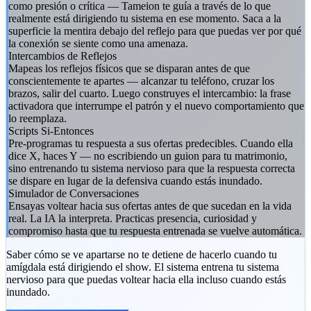
como presión o crítica — Tameion te guía a través de lo que
realmente está dirigiendo tu sistema en ese momento. Saca a la
superficie la mentira debajo del reflejo para que puedas ver por qué
la conexión se siente como una amenaza.
Intercambios de Reflejos
Mapeas los reflejos físicos que se disparan antes de que
conscientemente te apartes — alcanzar tu teléfono, cruzar los
brazos, salir del cuarto. Luego construyes el intercambio: la frase
activadora que interrumpe el patrón y el nuevo comportamiento que
lo reemplaza.
Scripts Si-Entonces
Pre-programas tu respuesta a sus ofertas predecibles. Cuando ella
dice X, haces Y — no escribiendo un guion para tu matrimonio,
sino entrenando tu sistema nervioso para que la respuesta correcta
se dispare en lugar de la defensiva cuando estás inundado.
Simulador de Conversaciones
Ensayas voltear hacia sus ofertas antes de que sucedan en la vida
real. La IA la interpreta. Practicas presencia, curiosidad y
compromiso hasta que tu respuesta entrenada se vuelve automática.
Saber cómo se ve apartarse no te detiene de hacerlo cuando tu
amígdala está dirigiendo el show. El sistema entrena tu sistema
nervioso para que puedas voltear hacia ella incluso cuando estás
inundado.