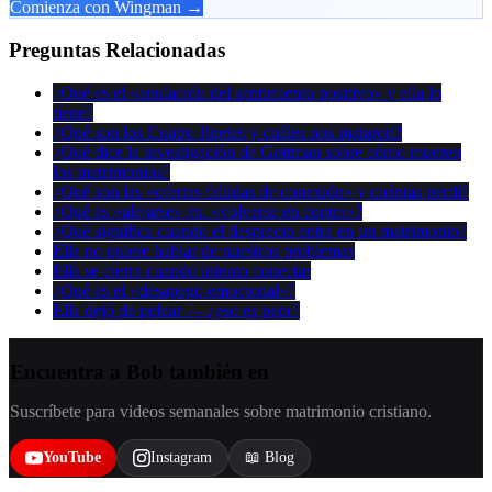
Comienza con Wingman →
Preguntas Relacionadas
¿Qué es el «anulación del sentimiento positivo» y ella lo
tiene?
¿Qué son los Cuatro Jinetes y cuáles nos mataron?
¿Qué dice la investigación de Gottman sobre cómo mueren
los matrimonios?
¿Qué son las «ofertas fallidas de conexión» y cuántas perdí?
¿Qué es «alejarse» vs. «volverse en contra»?
¿Qué significa cuando el desprecio entra en un matrimonio?
Ella no quiere hablar de nuestros problemas
Ella se cierra cuando intento conectar
¿Qué es el «desapego emocional»?
Ella dejó de pelear — ¿eso es peor?
Encuentra a Bob también en
Suscríbete para videos semanales sobre matrimonio cristiano.
YouTube
Instagram
📖 Blog