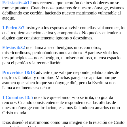
Eclesiastés 4:12
nos recuerda que «cordón de tres dobleces no se
rompe pronto». Cuando nos apartamos de nuestro cónyuge, estamos
debilitando ese cordón, haciendo nuestro matrimonio vulnerable al
ataque.
1 Pedro 3:7
instruye a los esposos a «vivir con ellas sabiamente», lo
cual requiere atención activa y compromiso. No puedes entender a
alguien que consistentemente ignoras o desestimas.
Efesios 4:32
nos llama a «sed benignos unos con otros,
misericordiosos, perdonándoos unos a otros». Apartarse viola los
tres principios — no es benigno, ni misericordioso, ni crea espacio
para el perdón y la reconciliación.
Proverbios 18:13
advierte que «al que responde palabra antes de
oír, le es fatuidad y oprobio». Muchas parejas se apartan porque
asumen que saben lo que su cónyuge dirá, pero la Escritura nos
llama a realmente escuchar.
1 Corintios 13:5
nos dice que el amor «no se irrita, no guarda
rencor». Cuando consistentemente respondemos a las ofertas de
nuestro cónyuge con irritación, estamos fallando en amarlos como
Cristo manda.
Dios diseñó el matrimonio como una imagen de la relación de Cristo