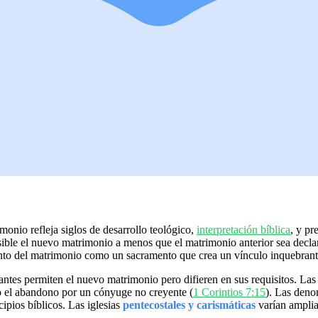
onio refleja siglos de desarrollo teológico,
interpretación bíblica
, y pr
sible el nuevo matrimonio a menos que el matrimonio anterior sea decla
ento del matrimonio como un sacramento que crea un vínculo inquebrant
ntes permiten el nuevo matrimonio pero difieren en sus requisitos. Las
 o el abandono por un cónyuge no creyente (
1 Corintios 7:15
). Las den
ipios bíblicos. Las iglesias
pentecostales y carismáticas
varían ampliam