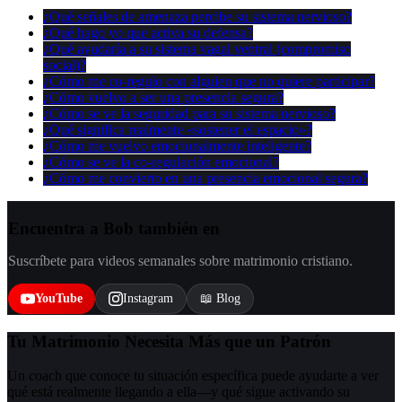
¿Qué señales de amenaza percibe su sistema nervioso?
¿Qué hago yo que activa su defensa?
¿Qué ayudaría a su sistema vagal ventral (compromiso
social)?
¿Cómo me co-regulo con alguien que no quiere participar?
¿Cómo vuelvo a ser una presencia segura?
¿Cómo se ve la seguridad para su sistema nervioso?
¿Qué significa realmente «sostener el espacio»?
¿Cómo me vuelvo emocionalmente inteligente?
¿Cómo se ve la co-regulación emocional?
¿Cómo me convierto en una presencia emocional segura?
Encuentra a Bob también en
Suscríbete para videos semanales sobre matrimonio cristiano.
YouTube
Instagram
📖 Blog
Tu Matrimonio Necesita Más que un Patrón
Un coach que conoce tu situación específica puede ayudarte a ver
qué está realmente llegando a ella—y qué sigue activando su