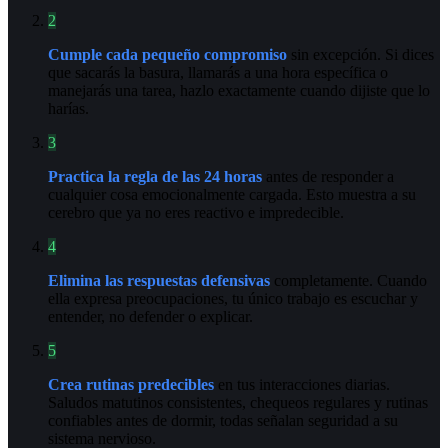
2
Cumple cada pequeño compromiso
sin excepción. Si dices
que sacarás la basura, llamarás a una hora específica o
manejarás una tarea, hazlo exactamente cuando dijiste que lo
harías.
3
Practica la regla de las 24 horas
antes de responder a
cualquier cosa emocionalmente cargada. Esto muestra a su
cerebro que ya no eres reactivo e impredecible.
4
Elimina las respuestas defensivas
completamente. Cuando
ella expresa preocupaciones, tu único trabajo es escuchar y
entender, no defender o explicar.
5
Crea rutinas predecibles
en tus interacciones diarias.
Saludos matutinos consistentes, chequeos regulares y rutinas
confiables antes de dormir, todas señalan seguridad a su
sistema nervioso.