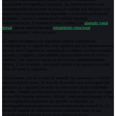
inconsciente de seguridad o amenaza. Su sistema nervioso está
constantemente escaneando en busca de señales que indiquen si es
seguro estar emocionalmente disponible o si necesita permanecer
protegido. Cuando la neurocepción detecta amenaza
consistentemente, el sistema nervioso cambia a un
apagado vagal
dorsal
, que se manifiesta como
retraimiento emocional
,
entumecimiento o «desconexión».
El camino de regreso a la seguridad requiere experiencias
consistentes de co-regulación. Esto significa que su sistema nervioso
necesita tener experiencias repetidas de tu sistema nervioso estando
calmado y regulado, especialmente durante momentos de estrés o
conflicto. Las neuronas espejo en su cerebro captarán tu estado
interno, y con el tiempo, esto puede ayudar a su sistema a recordar
cómo se siente la seguridad.
Crucialmente, esto no se trata de suprimir tus emociones o volverte
emocionalmente plano. Se trata de desarrollar una autorregulación
genuina—la capacidad de sentir tus emociones sin ser controlado
por ellas. Cuando puedes permanecer presente y receptivo (en lugar
de reactivo) durante momentos difíciles, estás proporcionando el tipo
de co-regulación consistente que permite la sanación. La
investigación muestra que este proceso típicamente toma de 6 a 12
meses de cambio de comportamiento consistente antes de que
ocurran cambios significativos en el sistema nervioso.