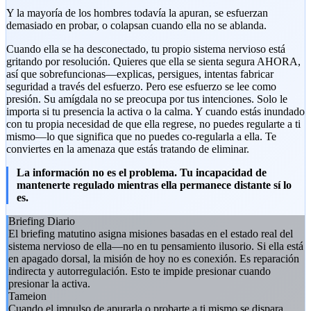
Y la mayoría de los hombres todavía la apuran, se esfuerzan
demasiado en probar, o colapsan cuando ella no se ablanda.
Cuando ella se ha desconectado, tu propio sistema nervioso está
gritando por resolución. Quieres que ella se sienta segura AHORA,
así que sobrefuncionas—explicas, persigues, intentas fabricar
seguridad a través del esfuerzo. Pero ese esfuerzo se lee como
presión. Su amígdala no se preocupa por tus intenciones. Solo le
importa si tu presencia la activa o la calma. Y cuando estás inundado
con tu propia necesidad de que ella regrese, no puedes regularte a ti
mismo—lo que significa que no puedes co-regularla a ella. Te
conviertes en la amenaza que estás tratando de eliminar.
La información no es el problema. Tu incapacidad de
mantenerte regulado mientras ella permanece distante sí lo
es.
Briefing Diario
El briefing matutino asigna misiones basadas en el estado real del
sistema nervioso de ella—no en tu pensamiento ilusorio. Si ella está
en apagado dorsal, la misión de hoy no es conexión. Es reparación
indirecta y autorregulación. Esto te impide presionar cuando
presionar la activa.
Tameion
Cuando el impulso de apurarla o probarte a ti mismo se dispara,