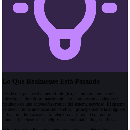
Lo Que Realmente Está Pasando
Desde una perspectiva neurobiológica, cuando una mujer se ha
«desconectado» de su matrimonio, a menudo estamos viendo el
resultado de una activación crónica del sistema nervioso. El sistema
de detección de amenazas del cerebro—principalmente la amígdala
—ha aprendido a asociar la relación matrimonial con peligro
potencial, incluso si ese peligro es emocional en lugar de físico.
Esto crea lo que llamamos «neurocepción»—la detección