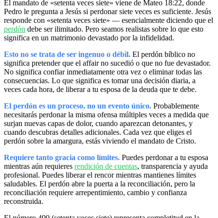
El mandato de «setenta veces siete» viene de Mateo 18:22, donde
Pedro le pregunta a Jesús si perdonar siete veces es suficiente. Jesús
responde con «setenta veces siete» — esencialmente diciendo que el
perdón
debe ser ilimitado. Pero seamos realistas sobre lo que esto
significa en un matrimonio devastado por la infidelidad.
Esto no se trata de ser ingenuo o débil.
El perdón bíblico no
significa pretender que el affair no sucedió o que no fue devastador.
No significa confiar inmediatamente otra vez o eliminar todas las
consecuencias. Lo que significa es tomar una decisión diaria, a
veces cada hora, de liberar a tu esposa de la deuda que te debe.
El perdón es un proceso, no un evento único.
Probablemente
necesitarás perdonar la misma ofensa múltiples veces a medida que
surjan nuevas capas de dolor, cuando aparezcan detonantes, y
cuando descubras detalles adicionales. Cada vez que eliges el
perdón sobre la amargura, estás viviendo el mandato de Cristo.
Requiere tanto gracia como límites.
Puedes perdonar a tu esposa
mientras aún requieres
rendición de cuentas
, transparencia y ayuda
profesional. Puedes liberar el rencor mientras mantienes límites
saludables. El perdón abre la puerta a la reconciliación, pero la
reconciliación requiere arrepentimiento, cambio y confianza
reconstruida.
El número 490 (setenta veces siete) representa completitud en la