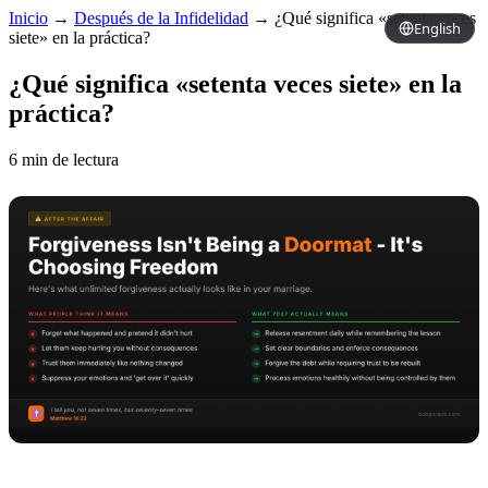
Inicio
→
Después de la Infidelidad
→
¿Qué significa «setenta veces
English
siete» en la práctica?
¿Qué significa «setenta veces siete» en la
práctica?
6 min de lectura
Copy