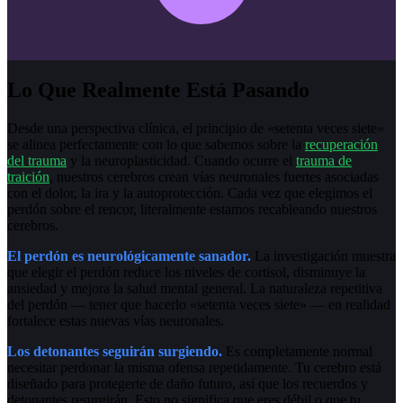
Lo Que Realmente Está Pasando
Desde una perspectiva clínica, el principio de «setenta veces siete»
se alinea perfectamente con lo que sabemos sobre la
recuperación
del trauma
y la neuroplasticidad. Cuando ocurre el
trauma de
traición
, nuestros cerebros crean vías neuronales fuertes asociadas
con el dolor, la ira y la autoprotección. Cada vez que elegimos el
perdón sobre el rencor, literalmente estamos recableando nuestros
cerebros.
El perdón es neurológicamente sanador.
La investigación muestra
que elegir el perdón reduce los niveles de cortisol, disminuye la
ansiedad y mejora la salud mental general. La naturaleza repetitiva
del perdón — tener que hacerlo «setenta veces siete» — en realidad
fortalece estas nuevas vías neuronales.
Los detonantes seguirán surgiendo.
Es completamente normal
necesitar perdonar la misma ofensa repetidamente. Tu cerebro está
diseñado para protegerte de daño futuro, así que los recuerdos y
detonantes resurgirán. Esto no significa que eres débil o que tu