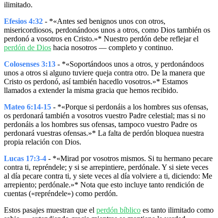
ilimitado.
Efesios 4:32
- *«Antes sed benignos unos con otros,
misericordiosos, perdonándoos unos a otros, como Dios también os
perdonó a vosotros en Cristo.»* Nuestro perdón debe reflejar el
perdón de Dios
hacia nosotros — completo y continuo.
Colosenses 3:13
- *«Soportándoos unos a otros, y perdonándoos
unos a otros si alguno tuviere queja contra otro. De la manera que
Cristo os perdonó, así también hacedlo vosotros.»* Estamos
llamados a extender la misma gracia que hemos recibido.
Mateo 6:14-15
- *«Porque si perdonáis a los hombres sus ofensas,
os perdonará también a vosotros vuestro Padre celestial; mas si no
perdonáis a los hombres sus ofensas, tampoco vuestro Padre os
perdonará vuestras ofensas.»* La falta de perdón bloquea nuestra
propia relación con Dios.
Lucas 17:3-4
- *«Mirad por vosotros mismos. Si tu hermano pecare
contra ti, repréndele; y si se arrepintiere, perdónale. Y si siete veces
al día pecare contra ti, y siete veces al día volviere a ti, diciendo: Me
arrepiento; perdónale.»* Nota que esto incluye tanto rendición de
cuentas («repréndele») como perdón.
Estos pasajes muestran que el
perdón bíblico
es tanto ilimitado como