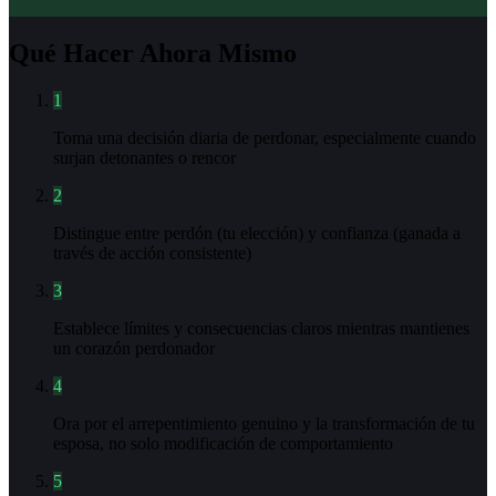
Qué Hacer Ahora Mismo
1
Toma una decisión diaria de perdonar, especialmente cuando
surjan detonantes o rencor
2
Distingue entre perdón (tu elección) y confianza (ganada a
través de acción consistente)
3
Establece límites y consecuencias claros mientras mantienes
un corazón perdonador
4
Ora por el arrepentimiento genuino y la transformación de tu
esposa, no solo modificación de comportamiento
5