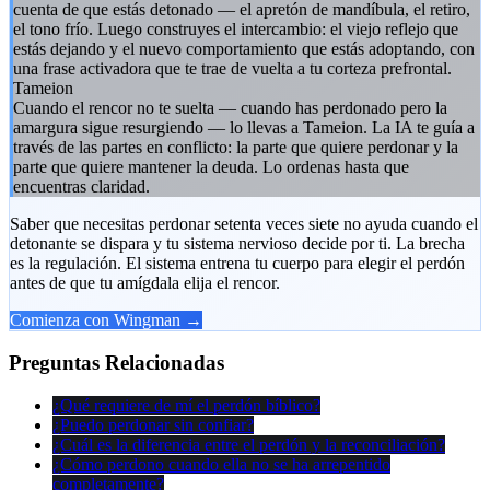
cuenta de que estás detonado — el apretón de mandíbula, el retiro,
el tono frío. Luego construyes el intercambio: el viejo reflejo que
estás dejando y el nuevo comportamiento que estás adoptando, con
una frase activadora que te trae de vuelta a tu corteza prefrontal.
Tameion
Cuando el rencor no te suelta — cuando has perdonado pero la
amargura sigue resurgiendo — lo llevas a Tameion. La IA te guía a
través de las partes en conflicto: la parte que quiere perdonar y la
parte que quiere mantener la deuda. Lo ordenas hasta que
encuentras claridad.
Saber que necesitas perdonar setenta veces siete no ayuda cuando el
detonante se dispara y tu sistema nervioso decide por ti. La brecha
es la regulación. El sistema entrena tu cuerpo para elegir el perdón
antes de que tu amígdala elija el rencor.
Comienza con Wingman →
Preguntas Relacionadas
¿Qué requiere de mí el perdón bíblico?
¿Puedo perdonar sin confiar?
¿Cuál es la diferencia entre el perdón y la reconciliación?
¿Cómo perdono cuando ella no se ha arrepentido
completamente?