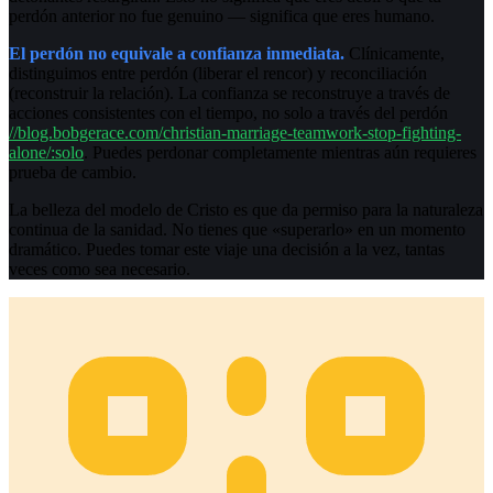
perdón anterior no fue genuino — significa que eres humano.
El perdón no equivale a confianza inmediata.
Clínicamente,
distinguimos entre perdón (liberar el rencor) y reconciliación
(reconstruir la relación). La confianza se reconstruye a través de
acciones consistentes con el tiempo, no solo a través del perdón
//blog.bobgerace.com/christian-marriage-teamwork-stop-fighting-
alone/:solo
. Puedes perdonar completamente mientras aún requieres
prueba de cambio.
La belleza del modelo de Cristo es que da permiso para la naturaleza
continua de la sanidad. No tienes que «superarlo» en un momento
dramático. Puedes tomar este viaje una decisión a la vez, tantas
veces como sea necesario.