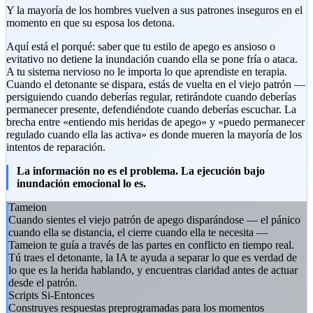
Y la mayoría de los hombres vuelven a sus patrones inseguros en el
momento en que su esposa los detona.
Aquí está el porqué: saber que tu estilo de apego es ansioso o
evitativo no detiene la inundación cuando ella se pone fría o ataca.
A tu sistema nervioso no le importa lo que aprendiste en terapia.
Cuando el detonante se dispara, estás de vuelta en el viejo patrón —
persiguiendo cuando deberías regular, retirándote cuando deberías
permanecer presente, defendiéndote cuando deberías escuchar. La
brecha entre «entiendo mis heridas de apego» y «puedo permanecer
regulado cuando ella las activa» es donde mueren la mayoría de los
intentos de reparación.
La información no es el problema. La ejecución bajo
inundación emocional lo es.
Tameion
Cuando sientes el viejo patrón de apego disparándose — el pánico
cuando ella se distancia, el cierre cuando ella te necesita —
Tameion te guía a través de las partes en conflicto en tiempo real.
Tú traes el detonante, la IA te ayuda a separar lo que es verdad de
lo que es la herida hablando, y encuentras claridad antes de actuar
desde el patrón.
Scripts Si-Entonces
Construyes respuestas preprogramadas para los momentos