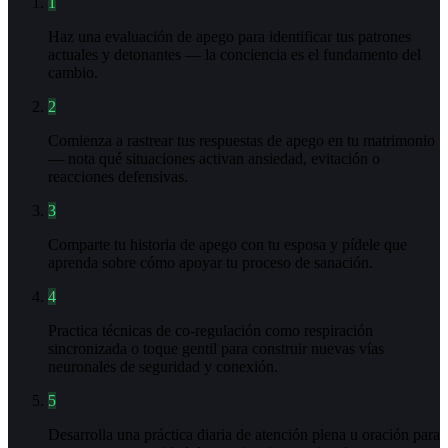
1
Haz una evaluación de apego para identificar tus patrones
actuales y detonantes — la conciencia es el fundamento del
cambio.
2
Comienza a rastrear tus respuestas de apego en tu matrimonio
— nota qué situaciones activan ansiedad, evitación o
reacciones defensivas.
3
Comparte tu historia de apego con tu esposa y pídele que
aprenda sobre cómo apoyar tu proceso de sanación.
4
Practica técnicas de co-regulación como respiración
sincronizada o toque gentil para construir nuevas vías
neuronales de seguridad y conexión.
5
Desarrolla una práctica diaria de atención plena u oración para