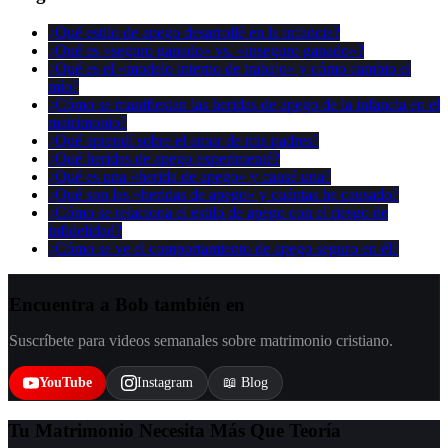
¿Qué estilo de apego desarrollé en la infancia?
¿Qué es «seguro ganado» vs. «inseguro ganado»?
¿Qué es el «modelo interno de trabajo» y cómo cambio el
mío?
¿Cómo se manifiestan las heridas de apego de la infancia en el
matrimonio?
¿Qué aprendí sobre el amor de mis padres?
¿Qué heridas de apego experimenté?
¿Qué es una «herida de apego» y causé una?
¿Qué son las «heridas de apego» y cuántas he causado?
¿Cómo se relaciona el estilo de apego con el riesgo de
infidelidad?
¿Cómo se ve el comportamiento de apego seguro en él?
Encuentra a Bob también en
Suscríbete para videos semanales sobre matrimonio cristiano.
YouTube
Instagram
📖 Blog
Tu Matrimonio Necesita Más Que Teoría