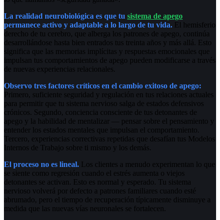
La realidad neurobiológica es que tu
sistema de apego
permanece activo y adaptable a lo largo de tu vida.
El hemisferio
derecho de tu cerebro, que alberga los patrones de apego, continúa
desarrollándose hasta bien entrados tus treinta años y más allá. Esto
significa que las memorias implícitas y respuestas emocionales que
impulsan tus comportamientos de apego pueden modificarse a través
de nuevas experiencias relacionales.
Observo tres factores críticos en el cambio exitoso de apego:
Primero, suficiente seguridad y regulación en tus relaciones actuales
para permitir que tu sistema nervioso salga de estados defensivos
crónicos. Segundo, conciencia consciente de tus detonantes de
apego y la habilidad de mentalizar — pensar sobre el pensamiento y
entender los estados mentales que impulsan el comportamiento.
Tercero, experiencias correctivas repetidas que desafían tus Modelos
Internos de Trabajo sobre ti mismo y los demás.
El proceso no es lineal.
Los clientes a menudo experimentan lo que
se siente como regresión cuando el estrés aumenta o viejos
detonantes se activan. Esto es normal y esperado. Tu sistema
nervioso volverá por defecto a patrones familiares cuando esté
abrumado, pero el tiempo de recuperación típicamente disminuye a
medida que las nuevas vías neuronales se fortalecen.