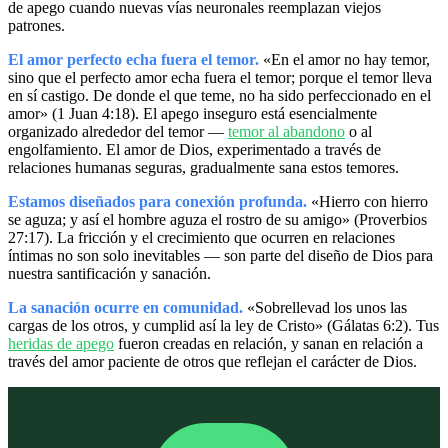
de apego cuando nuevas vías neuronales reemplazan viejos
patrones.
El amor perfecto echa fuera el temor.
«En el amor no hay temor,
sino que el perfecto amor echa fuera el temor; porque el temor lleva
en sí castigo. De donde el que teme, no ha sido perfeccionado en el
amor» (1 Juan 4:18). El apego inseguro está esencialmente
organizado alrededor del temor —
temor al abandono
o al
engolfamiento. El amor de Dios, experimentado a través de
relaciones humanas seguras, gradualmente sana estos temores.
Estamos diseñados para conexión profunda.
«Hierro con hierro
se aguza; y así el hombre aguza el rostro de su amigo» (Proverbios
27:17). La fricción y el crecimiento que ocurren en relaciones
íntimas no son solo inevitables — son parte del diseño de Dios para
nuestra santificación y sanación.
La sanación ocurre en comunidad.
«Sobrellevad los unos las
cargas de los otros, y cumplid así la ley de Cristo» (Gálatas 6:2). Tus
heridas de apego
fueron creadas en relación, y sanan en relación a
través del amor paciente de otros que reflejan el carácter de Dios.