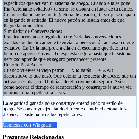
específicos que activan tu sistema de apego. Cuando ella se pone
fría (detonante evitativo), tu script se dispara en lugar de tu pánico.
Cuando ella persigue fuerte (detonante ansioso), tu script se dispara
en lugar de tu retirada. El nuevo patrón se instala antes de que
llegue la inundación.
Simulador de Conversaciones
Practica permanecer regulado a través de las conversaciones
exactas que históricamente te envían a persecución ansiosa o cierre
evitativo. La IA la interpreta a ella en el escenario que detona tu
herida de apego. Ensayas la respuesta segura hasta que tu sistema
nervioso aprende que es seguro permanecer presente.
Reporte Post-Acción
Cuando vuelves al viejo patrón — y lo harás — el AAR
deconstruye lo que pasó. Qué detonó la respuesta de apego, qué tan
activado estabas, cuál habría sido el movimiento seguro. Así es
como acortas el tiempo de recuperación y construyes la nueva vía
neuronal una repetición a la vez.
La seguridad ganada no se construye entendiendo tu estilo de
apego. Se construye ejecutando diferente cuando el detonante se
dispara. El sistema te da las repeticiones.
Comienza con Wingman →
Preguntas Relacionadas